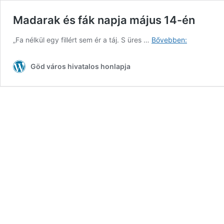
Madarak és fák napja május 14-én
Madarak
„Fa nélkül egy fillért sem ér a táj. S üres …
Bővebben:
és
fák
Göd város hivatalos honlapja
napja
május
14-
én