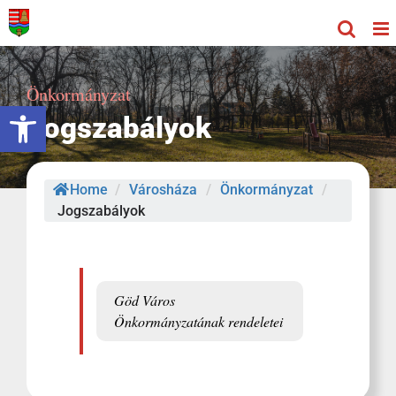
Kihagyás
Önkormányzat
Eszköztár megnyitása
Jogszabályok
Home
/
Városháza
/
Önkormányzat
/
Jogszabályok
Göd Város
Önkormányzatának rendeletei