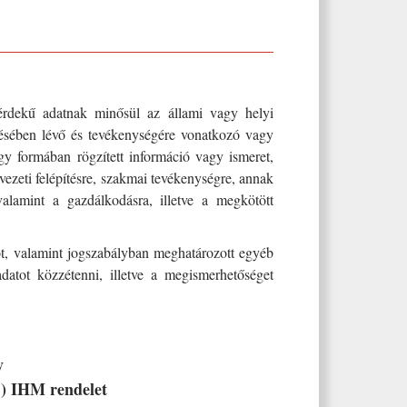
érdekű adatnak minősül az állami vagy helyi
lésében lévő és tevékenységére vonatkozó vagy
gy formában rögzített információ vagy ismeret,
vezeti felépítésre, szakmai tevékenységre, annak
valamint a gazdálkodásra, illetve a megkötött
ot, valamint jogszabályban meghatározott egyéb
datot közzétenni, illetve a megismerhetőséget
y
7.) IHM rendelet