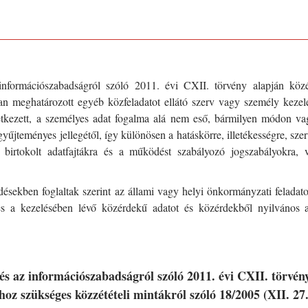
információszabadságról szóló 2011. évi CXII. törvény alapján köz
ban meghatározott egyéb közfeladatot ellátó szerv vagy személy keze
etkezett, a személyes adat fogalma alá nem eső, bármilyen módon va
yűjteményes jellegétől, így különösen a hatáskörre, illetékességre, szer
a birtokolt adatfajtákra és a működést szabályozó jogszabályokra, 
désekben foglaltak szerint az állami vagy helyi önkormányzati feladat
es a kezelésében lévő közérdekű adatot és közérdekből nyilvános a
 és az információszabadságról szóló 2011. évi CXII. törvén
khoz szükséges közzétételi mintákról szóló 18/2005 (XII. 2