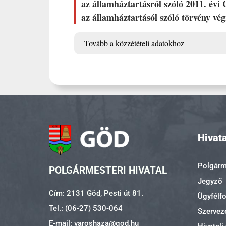
az államháztartásról szóló 2011. évi
az államháztartásól szóló törvény vé
Tovább a közzétételi adatokhoz
Hivata
Polgárme
POLGÁRMESTERI HIVATAL
Jegyző
Cím: 2131 Göd, Pesti út 81.
Ügyfélf
Tel.: (06-27) 530-064
Szerveze
E-mail: varoshaza@god.hu