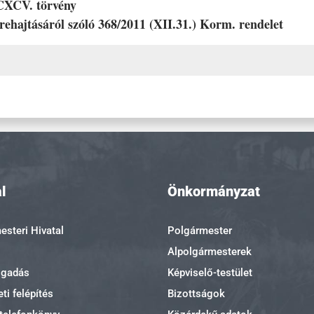
 CXCV. törvény
grehajtásáról szóló 368/2011 (XII.31.) Korm. rendelet
l
Önkormányzat
steri Hivatal
Polgármester
Alpolgármesterek
ogadás
Képviselő-testület
ti felépítés
Bizottságok