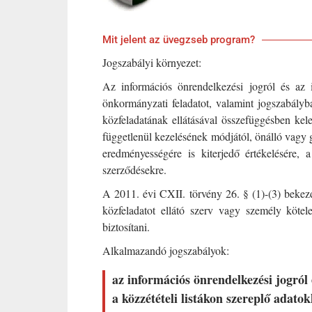
Mit jelent az üvegzseb program?
Jogszabályi környezet:
Az információs önrendelkezési jogról és az 
önkormányzati feladatot, valamint jogszabály
közfeladatának ellátásával összefüggésben kel
függetlenül kezelésének módjától, önálló vagy g
eredményességére is kiterjedő értékelésére, 
szerződésekre.
A 2011. évi CXII. törvény 26. § (1)-(3) bekez
közfeladatot ellátó szerv vagy személy kötel
biztosítani.
Alkalmazandó jogszabályok:
az információs önrendelkezési jogról
a közzétételi listákon szereplő adato