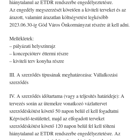
hiánytalanul az ETDR rendszerbe engedélyeztetésre.
Az engedély megszerzését követően a kiviteli terveket és az
árazott, valamint árazatlan költségvetést legkésőbb
2023.06.30-ig Göd Város Önkormányzat részére át kell adni.
Mellékletek:
– pályázati helyszínrajz
– koncepcióterv éttermi részre
– kiviteli terv konyha részre
III. A szerződés típusának meghatározása: Vállalkozási
szerződés
IV. A szerződés időtartama (vagy a teljesítés határideje): A
tervezés során az ütemekre vonatkozó vázlattervet
szerződéskötést követő 50 napon belül el kell fogadtatni
Képviselő-testülettel, majd az elfogadott terveket
szerződéskötést követő 120 napon belül fel kell tölteni
hiánytalanul az ETDR rendszerbe engedélyeztetésre. Az