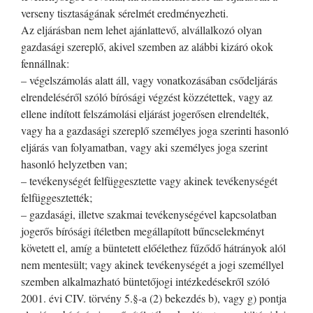
verseny tisztaságának sérelmét eredményezheti.
Az eljárásban nem lehet ajánlattevő, alvállalkozó olyan
gazdasági szereplő, akivel szemben az alábbi kizáró okok
fennállnak:
– végelszámolás alatt áll, vagy vonatkozásában csődeljárás
elrendeléséről szóló bírósági végzést közzétettek, vagy az
ellene indított felszámolási eljárást jogerősen elrendelték,
vagy ha a gazdasági szereplő személyes joga szerinti hasonló
eljárás van folyamatban, vagy aki személyes joga szerint
hasonló helyzetben van;
– tevékenységét felfüggesztette vagy akinek tevékenységét
felfüggesztették;
– gazdasági, illetve szakmai tevékenységével kapcsolatban
jogerős bírósági ítéletben megállapított bűncselekményt
követett el, amíg a büntetett előélethez fűződő hátrányok alól
nem mentesült; vagy akinek tevékenységét a jogi személlyel
szemben alkalmazható büntetőjogi intézkedésekről szóló
2001. évi CIV. törvény 5.§-a (2) bekezdés b), vagy g) pontja