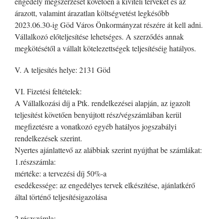
engedély megszerzését követően a kiviteli terveket és az
árazott, valamint árazatlan költségvetést legkésőbb
2023.06.30-ig Göd Város Önkormányzat részére át kell adni.
Vállalkozó előteljesítése lehetséges. A szerződés annak
megkötésétől a vállalt kötelezettségek teljesítéséig hatályos.
V. A teljesítés helye: 2131 Göd
VI. Fizetési feltételek:
A Vállalkozási díj a Ptk. rendelkezései alapján, az igazolt
teljesítést követően benyújtott rész/végszámlában kerül
megfizetésre a vonatkozó egyéb hatályos jogszabályi
rendelkezések szerint.
Nyertes ajánlattevő az alábbiak szerint nyújthat be számlákat:
1.részszámla:
mértéke: a tervezési díj 50%-a
esedékessége: az engedélyes tervek elkészítése, ajánlatkérő
által történő teljesítésigazolása
2.részszámla: