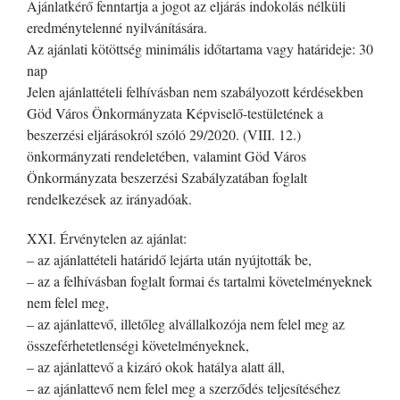
Ajánlatkérő fenntartja a jogot az eljárás indokolás nélküli
eredménytelenné nyilvánítására.
Az ajánlati kötöttség minimális időtartama vagy határideje: 30
nap
Jelen ajánlattételi felhívásban nem szabályozott kérdésekben
Göd Város Önkormányzata Képviselő-testületének a
beszerzési eljárásokról szóló 29/2020. (VIII. 12.)
önkormányzati rendeletében, valamint Göd Város
Önkormányzata beszerzési Szabályzatában foglalt
rendelkezések az irányadóak.
XXI. Érvénytelen az ajánlat:
– az ajánlattételi határidő lejárta után nyújtották be,
– az a felhívásban foglalt formai és tartalmi követelményeknek
nem felel meg,
– az ajánlattevő, illetőleg alvállalkozója nem felel meg az
összeférhetetlenségi követelményeknek,
– az ajánlattevő a kizáró okok hatálya alatt áll,
– az ajánlattevő nem felel meg a szerződés teljesítéséhez