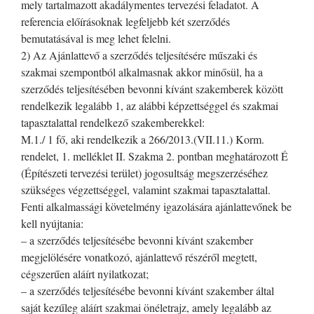
mely tartalmazott akadálymentes tervezési feladatot. A
referencia előírásoknak legfeljebb két szerződés
bemutatásával is meg lehet felelni.
2) Az Ajánlattevő a szerződés teljesítésére műszaki és
szakmai szempontból alkalmasnak akkor minősül, ha a
szerződés teljesítésében bevonni kívánt szakemberek között
rendelkezik legalább 1, az alábbi képzettséggel és szakmai
tapasztalattal rendelkező szakemberekkel:
M.1./ 1 fő, aki rendelkezik a 266/2013.(VII.11.) Korm.
rendelet, 1. melléklet II. Szakma 2. pontban meghatározott É
(Építészeti tervezési terület) jogosultság megszerzéséhez
szükséges végzettséggel, valamint szakmai tapasztalattal.
Fenti alkalmassági követelmény igazolására ajánlattevőnek be
kell nyújtania:
– a szerződés teljesítésébe bevonni kívánt szakember
megjelölésére vonatkozó, ajánlattevő részéről megtett,
cégszerűen aláírt nyilatkozat;
– a szerződés teljesítésébe bevonni kívánt szakember által
saját kezűleg aláírt szakmai önéletrajz, amely legalább az