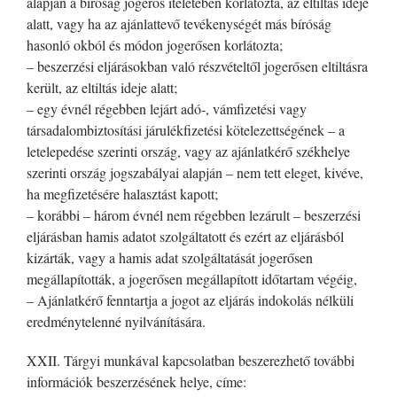
alapján a bíróság jogerős ítéletében korlátozta, az eltiltás ideje
alatt, vagy ha az ajánlattevő tevékenységét más bíróság
hasonló okból és módon jogerősen korlátozta;
– beszerzési eljárásokban való részvételtől jogerősen eltiltásra
került, az eltiltás ideje alatt;
– egy évnél régebben lejárt adó-, vámfizetési vagy
társadalombiztosítási járulékfizetési kötelezettségének – a
letelepedése szerinti ország, vagy az ajánlatkérő székhelye
szerinti ország jogszabályai alapján – nem tett eleget, kivéve,
ha megfizetésére halasztást kapott;
– korábbi – három évnél nem régebben lezárult – beszerzési
eljárásban hamis adatot szolgáltatott és ezért az eljárásból
kizárták, vagy a hamis adat szolgáltatását jogerősen
megállapították, a jogerősen megállapított időtartam végéig,
– Ajánlatkérő fenntartja a jogot az eljárás indokolás nélküli
eredménytelenné nyilvánítására.
XXII. Tárgyi munkával kapcsolatban beszerezhető további
információk beszerzésének helye, címe: