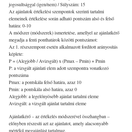
jogosultsággal (igen/nem) / Súlyszám: 15
Az ajánlatok értékelési szempontok szerinti tartalmi
elemeinek értékelése során adható pontszám alsó és felső
határa: 0-10
A módszer (módszerek) ismertetése, amellyel az ajánlatkérő
megadja a fenti ponthatárok közötti pontszámot:
Az 1. részszempont esetén alkalmazott fordított arányosítás
képlete:
P = (Alegjobb / Avizsgált) x (Pmax – Pmin) + Pmin
P: a vizsgált ajánlati elem adott szempontra vonatkozó
pontszáma
Pmax: a pontskála felső határa, azaz 10
Pmin: a pontskála alsó határa, azaz 0
Alegjobb: a legelőnyösebb ajánlat tartalmi eleme
Avizsgált: a vizsgált ajánlat tartalmi eleme
Ajánlatkérő – az értékelés módszerével összhangban –
előnyben részesíti azt az ajánlatot, amely alacsonyabb
mértékű megajánlást tartalmaz.