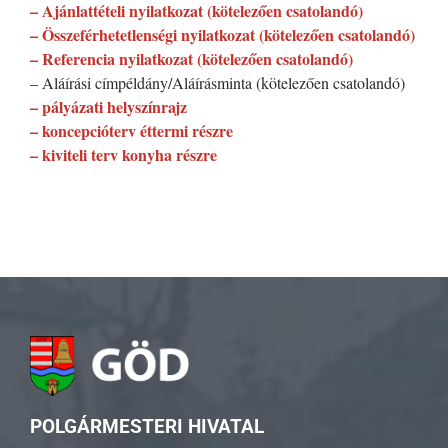
– Ajánlattételi nyilatkozat (kötelezően csatolandó)
– Összeférhetetlenségi nyilatkozat (kötelezően csatolandó)
– Referencia nyilatkozat (kötelezően csatolandó)
– Aláírási címpéldány/Aláírásminta (kötelezően csatolandó)
– pályázati helyszínrajz
– koncepcióterv éttermi részre
– kiviteli terv konyha részre
POLGÁRMESTERI HIVATAL