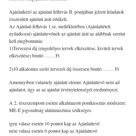
Ajánlatkérő az ajánlati felhívás II. pontjában jelzett feladatok
összesített ajánlati árát értékeli.
Az Ajánlati felhívás 1.sz. mellékletében (Ajánlattételi
nyilatkozat) ajánlattevőnek az ajánlati árát az alábbiak szerint
kell megbontania:
1)Tervezési díj (engedélyes tervek elkészítése, kiviteli tervek
elkészítése) bruttó …… Ft
2)10 alkalomra szóló tervezői díj összesen bruttó ……. Ft
Amennyiben valamely ajánlati elemre Ajánlattevő nem ad
ajánlatot, úgy az az ajánlat érvénytelenségét eredményezi.
A 2. részszempont esetén alkalmazott pontkiosztás módszere:
ME-É jogosultság alátámasztása szükséges.
igen válasz esetén 10 pontot kap az Ajánlattevő
nem válasz esetén 0 pontot kap az Ajánlattevő