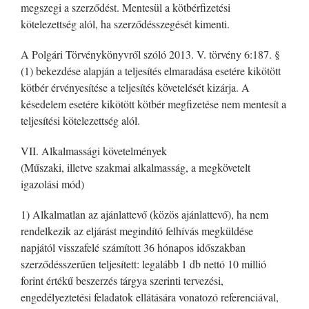
megszegi a szerződést. Mentesül a kötbérfizetési
kötelezettség alól, ha szerződésszegését kimenti.
A Polgári Törvénykönyvről szóló 2013. V. törvény 6:187. §
(1) bekezdése alapján a teljesítés elmaradása esetére kikötött
kötbér érvényesítése a teljesítés követelését kizárja. A
késedelem esetére kikötött kötbér megfizetése nem mentesít a
teljesítési kötelezettség alól.
VII. Alkalmassági követelmények
(Műszaki, illetve szakmai alkalmasság, a megkövetelt
igazolási mód)
1) Alkalmatlan az ajánlattevő (közös ajánlattevő), ha nem
rendelkezik az eljárást megindító felhívás megküldése
napjától visszafelé számított 36 hónapos időszakban
szerződésszerűen teljesített: legalább 1 db nettó 10 millió
forint értékű beszerzés tárgya szerinti tervezési,
engedélyeztetési feladatok ellátására vonatozó referenciával,