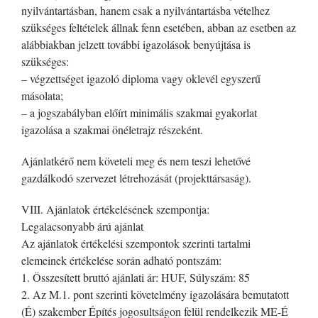
nyilvántartásban, hanem csak a nyilvántartásba vételhez
szükséges feltételek állnak fenn esetében, abban az esetben az
alábbiakban jelzett további igazolások benyújtása is
szükséges:
– végzettséget igazoló diploma vagy oklevél egyszerű
másolata;
– a jogszabályban előírt minimális szakmai gyakorlat
igazolása a szakmai önéletrajz részeként.
Ajánlatkérő nem követeli meg és nem teszi lehetővé
gazdálkodó szervezet létrehozását (projekttársaság).
VIII. Ajánlatok értékelésének szempontja:
Legalacsonyabb árú ajánlat
Az ajánlatok értékelési szempontok szerinti tartalmi
elemeinek értékelése során adható pontszám:
1. Összesített bruttó ajánlati ár: HUF, Súlyszám: 85
2. Az M.1. pont szerinti követelmény igazolására bemutatott
(É) szakember Építés jogosultságon felül rendelkezik ME-É