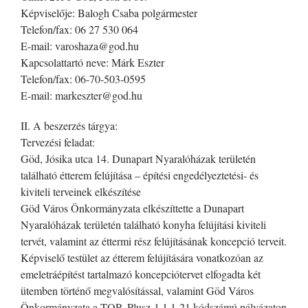
Képviselője: Balogh Csaba polgármester
Telefon/fax: 06 27 530 064
E-mail: varoshaza@god.hu
Kapcsolattartó neve: Márk Eszter
Telefon/fax: 06-70-503-0595
E-mail: markeszter@god.hu
II. A beszerzés tárgya:
Tervezési feladat:
Göd, Jósika utca 14. Dunapart Nyaralóházak területén
található étterem felújítása – építési engedélyeztetési- és
kiviteli terveinek elkészítése
Göd Város Önkormányzata elkészíttette a Dunapart
Nyaralóházak területén található konyha felújítási kiviteli
tervét, valamint az éttermi rész felújításának koncepció terveit.
Képviselő testület az étterem felújítására vonatkozóan az
emeletráépítést tartalmazó koncepciótervet elfogadta két
ütemben történő megvalósítással, valamint Göd Város
Önkormányzata a TOP_Plusz-1.1.1-21 kódszámú pályázaton