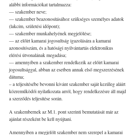
alábbi információkat tartalmazza:
— szakember neve;
— szakember beazonosításához szükséges személyes adatok
(lakcím, születési időpont);
— szakember munkahelyének megjelölése;
— az előírt kamarai jogosultság igazolására a kamarai
azonosítószám, és a hatósági nyilvántartás elektronikus
elérési útvonalának megadása;
— amennyiben a szakember rendelkezik az előírt kamarai
jogosultsággal, abban az esetben annak első megszerzésének
dátuma;
– a teljesítésébe bevonni kívánt szakember saját kezűleg aláírt
közreműködői nyilatkozata arról, hogy rendelkezésre áll majd
a szerződés teljesítése során.
A szakembernek az M.1. pont szerinti bemutatását már az
ajánlat részeként be kell nyújtani.
Amennyiben a megjelölt szakember nem szerepel a kamarai