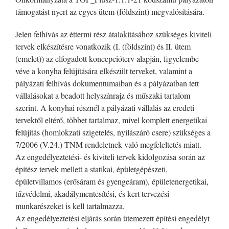
támogatást nyert az egyes ütem (földszint) megvalósítására.
Jelen felhívás az éttermi rész átalakításához szükséges kiviteli
tervek elkészítésre vonatkozik (I. (földszint) és II. ütem
(emelet)) az elfogadott koncepcióterv alapján, figyelembe
véve a konyha felújítására elkészült terveket, valamint a
pályázati felhívás dokumentumaiban és a pályázatban tett
vállalásokat a beadott helyszínrajz és műszaki tartalom
szerint. A konyhai résznél a pályázati vállalás az eredeti
tervektől eltérő, többet tartalmaz, mivel komplett energetikai
felújítás (homlokzati szigetelés, nyílászáró csere) szükséges a
7/2006 (V.24.) TNM rendeletnek való megfeleltetés miatt.
Az engedélyeztetési- és kiviteli tervek kidolgozása során az
építész tervek mellett a statikai, épületgépészeti,
épületvillamos (erősáram és gyengeáram), épületenergetikai,
tűzvédelmi, akadálymentesítési, és kert tervezési
munkarészeket is kell tartalmazza.
Az engedélyeztetési eljárás során ütemezett építési engedélyt