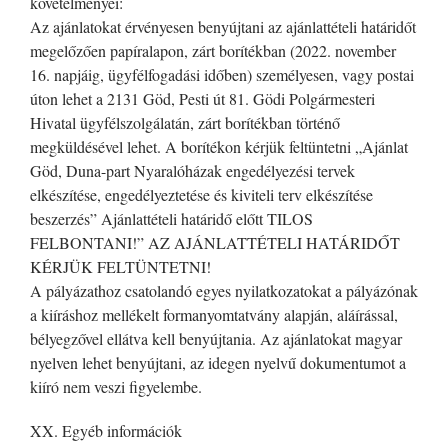
követelményei:
Az ajánlatokat érvényesen benyújtani az ajánlattételi határidőt
megelőzően papíralapon, zárt borítékban (2022. november
16. napjáig, ügyfélfogadási időben) személyesen, vagy postai
úton lehet a 2131 Göd, Pesti út 81. Gödi Polgármesteri
Hivatal ügyfélszolgálatán, zárt borítékban történő
megküldésével lehet. A borítékon kérjük feltüntetni „Ajánlat
Göd, Duna-part Nyaralóházak engedélyezési tervek
elkészítése, engedélyeztetése és kiviteli terv elkészítése
beszerzés” Ajánlattételi határidő előtt TILOS
FELBONTANI!” AZ AJÁNLATTÉTELI HATÁRIDŐT
KÉRJÜK FELTÜNTETNI!
A pályázathoz csatolandó egyes nyilatkozatokat a pályázónak
a kiíráshoz mellékelt formanyomtatvány alapján, aláírással,
bélyegzővel ellátva kell benyújtania. Az ajánlatokat magyar
nyelven lehet benyújtani, az idegen nyelvű dokumentumot a
kiíró nem veszi figyelembe.
XX. Egyéb információk