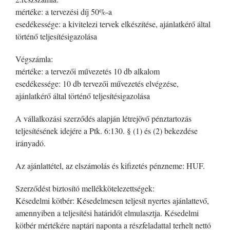
mértéke: a tervezési díj 50%-a
esedékessége: a kivitelezi tervek elkészítése, ajánlatkérő által
történő teljesítésigazolása
Végszámla:
mértéke: a tervezői művezetés 10 db alkalom
esedékessége: 10 db tervezői művezetés elvégzése,
ajánlatkérő által történő teljesítésigazolása
A vállalkozási szerződés alapján létrejövő pénztartozás
teljesítésének idejére a Ptk. 6:130. § (1) és (2) bekezdése
irányadó.
Az ajánlattétel, az elszámolás és kifizetés pénzneme: HUF.
Szerződést biztosító mellékkötelezettségek:
Késedelmi kötbér: Késedelmesen teljesít nyertes ajánlattevő,
amennyiben a teljesítési határidőt elmulasztja. Késedelmi
kötbér mértékére naptári naponta a részfeladattal terhelt nettó