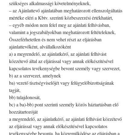
szükséges alkalmassági követelményeknek,
– az Ajánlattevő ajánlatában meghatározott ellenszolgáltatás
mértéke eléri a Kbtv. szerinti közbeszerzési értékhatárt,
– egyéb módon nem felel meg az ajánlati felhívásban,
valamint a jogszabályokban meghatározott feltételeknek,
Összeférhetetlen és nem vehet részt az eljárásban
ajánlattevőként, alvállalkozóként
a) a megrendelő, az ajánlatkérő, az ajánlati felhívást
közzétevő által az eljárással vagy annak előkészítésével
kapcsolatos tevékenységbe bevont személy vagy szervezet,
b) az a szervezet, amelynek
ba) vezető tisztségviselőjét vagy felügyelőbizottságának
tagját,
bb) tulajdonosát,
bc) a ba)-bb) pont szerinti személy közös háztartásban elő
hozzátartozóját
a megrendelő, az ajánlatkérő, az ajánlati felhívást közzétevő
az eljárással vagy annak előkészítésével kapcsolatos
tevékenységbe bevonta, ha közreműködése az eljárásban a