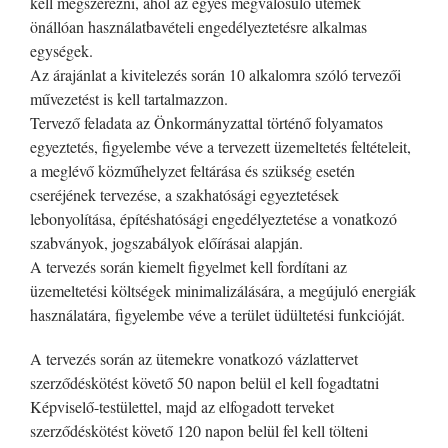
kell megszerezni, ahol az egyes megvalósuló ütemek
önállóan használatbavételi engedélyeztetésre alkalmas
egységek.
Az árajánlat a kivitelezés során 10 alkalomra szóló tervezői
művezetést is kell tartalmazzon.
Tervező feladata az Önkormányzattal történő folyamatos
egyeztetés, figyelembe véve a tervezett üzemeltetés feltételeit,
a meglévő közműhelyzet feltárása és szükség esetén
cseréjének tervezése, a szakhatósági egyeztetések
lebonyolítása, építéshatósági engedélyeztetése a vonatkozó
szabványok, jogszabályok előírásai alapján.
A tervezés során kiemelt figyelmet kell fordítani az
üzemeltetési költségek minimalizálására, a megújuló energiák
használatára, figyelembe véve a terület üdültetési funkcióját.
A tervezés során az ütemekre vonatkozó vázlattervet
szerződéskötést követő 50 napon belül el kell fogadtatni
Képviselő-testülettel, majd az elfogadott terveket
szerződéskötést követő 120 napon belül fel kell tölteni