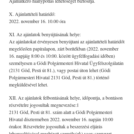
Ajánlatkérő hiánypótlás lehetőségét biztosítja.
X. Ajánlattételi határidő:
2022. november 16. 10.00 óra
XI. Az ajánlatok benyújtásának helye:
Az ajánlatokat érvényesen benyújtani az ajánlattételi határidőt
megelőzően papíralapon, zárt borítékban (2022. november
16. napjáig 8:00 és 10:00. között ügyfélfogadási időben)
személyesen a Gödi Polgármesteri Hivatal Ügyfélszolgálatán
(2131 Göd, Pesti út 81.), vagy postai úton lehet (Gödi
Polgármesteri Hivatal 2131 Göd, Pesti út 81.) történő
megküldésével lehet.
XII. Az ajánlatok felbontásának helye, időpontja, a bontáson
részvételre jogosultak megnevezése:1
2131 Göd, Pesti út 81. szám alatt a Gödi Polgármesteri
Hivatal dísztermében 2022. november 16. napján 10:00
órakor. Részvételre jogosultak a beszerzési eljárás
lebonyolításával megbízott személy(ek) vagy szervezet.