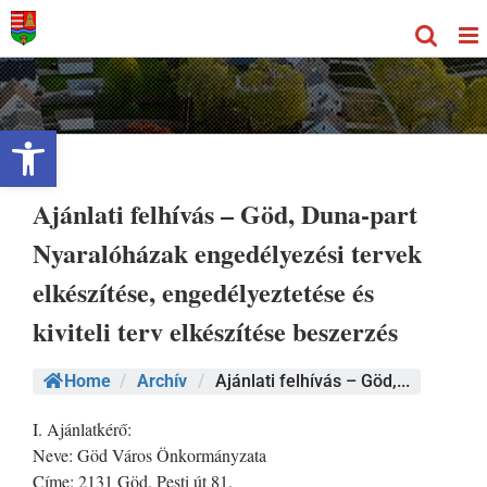
Kihagyás
Eszköztár megnyitása
Ajánlati felhívás – Göd, Duna-part
Nyaralóházak engedélyezési tervek
elkészítése, engedélyeztetése és
kiviteli terv elkészítése beszerzés
Home
/
Archív
/
Ajánlati felhívás – Göd,...
I. Ajánlatkérő:
Neve: Göd Város Önkormányzata
Címe: 2131 Göd, Pesti út 81.