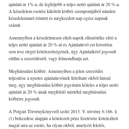
ajánlati ár 1%-a, de legfeljebb a teljes nettó ajánlati ár 20 %-a.
A késedelem esetére kikötött kötbér szempontjából minden
késedelemmel érintett és megkezdett nap egész napnak
számít.
Amennyiben a késedelmesen eltelt napok ellenértéke eléri a
teljes nettó ajánlati ár 20 %-át és Ajánlattevő ezt követően
sem tesz eleget kötelezettségének, úgy Ajánlatkérő jogosult
elállni a szerződéstől, vagy felmondhatja azt.
Meghiúsulási kötbér: Amennyiben a jelen szerződés
teljesítése a nyertes ajánlattevőnek felróható okból hiúsul
meg, úgy meghiúsulási kötbér jogcímén köteles a teljes nettó
ajánlati ár 20 %-ának megfelelő mértékű meghiúsulási
kötbérre jogosult.
A Polgári Törvénykönyvről szóló 2013. V. törvény 6:186. §
(1) bekezdése alapján a kötelezett pénz fizetésére kötelezheti
magát arra az esetre, ha olyan okból, amelyért felelős,