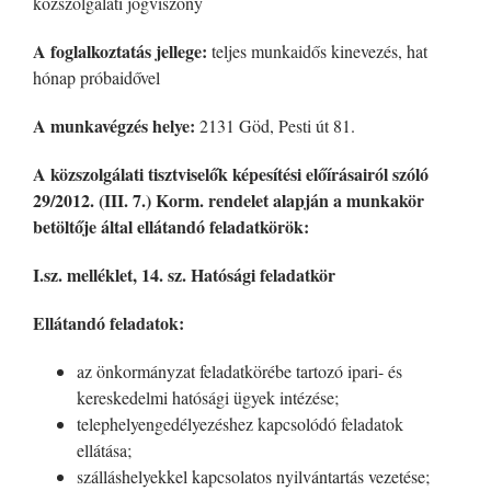
közszolgálati jogviszony
A foglalkoztatás jellege:
teljes munkaidős kinevezés, hat
hónap próbaidővel
A munkavégzés helye:
2131 Göd, Pesti út 81.
A közszolgálati tisztviselők képesítési előírásairól szóló
29/2012. (III. 7.) Korm. rendelet alapján a munkakör
betöltője által ellátandó feladatkörök:
I.sz. melléklet,
14. sz. Hatósági feladatkör
Ellátandó feladatok:
az önkormányzat feladatkörébe tartozó ipari- és
kereskedelmi hatósági ügyek intézése;
telephelyengedélyezéshez kapcsolódó feladatok
ellátása;
szálláshelyekkel kapcsolatos nyilvántartás vezetése;