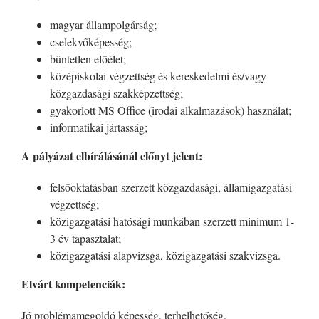
magyar állampolgárság;
cselekvőképesség;
büntetlen előélet;
középiskolai végzettség és kereskedelmi és/vagy
közgazdasági szakképzettség;
gyakorlott MS Office (irodai alkalmazások) használat;
informatikai jártasság;
A pályázat elbírálásánál előnyt jelent:
felsőoktatásban szerzett közgazdasági, államigazgatási
végzettség;
közigazgatási hatósági munkában szerzett minimum 1-
3 év tapasztalat;
közigazgatási alapvizsga, közigazgatási szakvizsga.
Elvárt kompetenciák:
Jó problémamegoldó képesség, terhelhetőség,