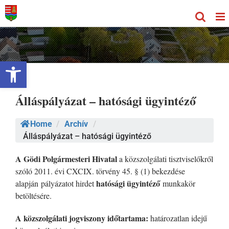
Kihagyás
Eszköztár megnyitása
Álláspályázat – hatósági ügyintéző
Home
/
Archív
/
Álláspályázat – hatósági ügyintéző
A Gödi Polgármesteri Hivatal
a közszolgálati tisztviselőkről
szóló 2011. évi CXCIX. törvény 45. § (1) bekezdése
hatósági ügyintéző
alapján pályázatot hirdet
munkakör
betöltésére.
A közszolgálati jogviszony időtartama:
határozatlan idejű