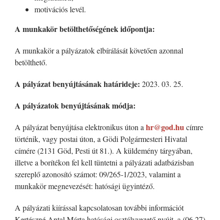
motivációs levél.
A munkakör betölthetőségének időpontja:
A munkakör a pályázatok elbírálását követően azonnal
betölthető.
A pályázat benyújtásának határideje:
2023. 03. 25.
A pályázatok benyújtásának módja:
hr@god.hu
A pályázat benyújtása elektronikus úton a
címre
történik, vagy postai úton, a Gödi Polgármesteri Hivatal
címére (2131 Göd, Pesti út 81.). A küldemény tárgyában,
illetve a borítékon fel kell tüntetni a pályázati adatbázisban
szereplő azonosító számot: 09/265-1/2023, valamint a
munkakör megnevezését: hatósági ügyintéző.
A pályázati kiírással kapcsolatosan további információt
Kertészné Antal Márta hatósági osztályvezető nyújt, a (06 27)