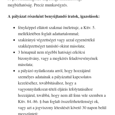
megbízhatóság. Precíz munkavégzés.
A pályázat részeként benyújtandó iratok, igazolások:
fényképpel ellátott szakmai önéletrajz, a Kttv. 5.
mellékletében foglalt adattartalommal;
szakirányú végzettséget vagy azzal egyenértékű
szakképzettséget tanúsító okirat másolata;
3 hónapnál nem régebbi hatósági erkölcsi
bizonyítvány, vagy a megkérés feladóvevényének
másolata;
a pályázó nyilatkozata arról, hogy hozzájárul
személyes adatainak a pályázattal kapcsolatos
kezeléséhez, továbbításához, hogy a
vagyonnyilatkozat-tételi eljárás lefolytatásához
hozzájárul, továbbá, hogy nem áll fenn vele szemben a
Kttv. 84.-86. §-ban foglalt összeférhetetlenségi ok,
vagy azt a jogviszony létesítését követő 30 napon belül
megszünteti;