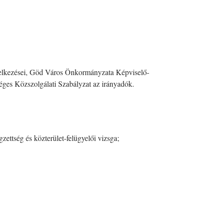
rendelkezései, Göd Város Önkormányzata Képviselő-
séges Közszolgálati Szabályzat az irányadók.
zettség és közterület-felügyelői vizsga;