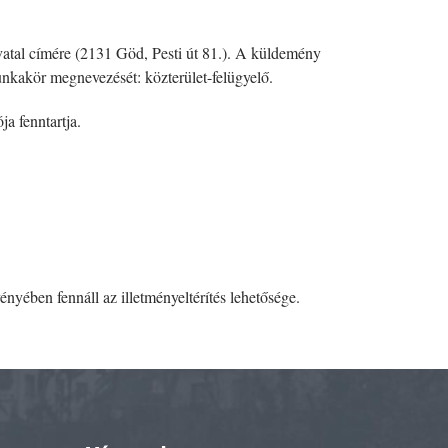
vatal címére (2131 Göd, Pesti út 81.). A küldemény
munkakör megnevezését: közterület-felügyelő.
a fenntartja.
ényében fennáll az illetményeltérítés lehetősége.