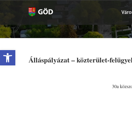
Kihagyás
Váro
Eszköztár megnyitása
Álláspályázat – közterület-felügye
30a közszo