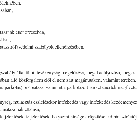
 védelmében,
ásában,
tásának ellenőrzésében,
sában,
 katasztrófavédelmi szabályok ellenőrzésében.
ogszabály által tiltott tevékenység megelőzése, megakadályozása, megszak
ában álló közforgalom elől el nem zárt magánutakon, valamint tereken,
: parkolás) biztosítása, valamint a parkolásért járó ellenérték megfizetés
kenység, mulasztás észlelésekor intézkedés vagy intézkedés kezdeményez
utasításainak ellátása;
 jelentések, feljelentések, helyszíni bírságok rögzítése, adminisztrációj