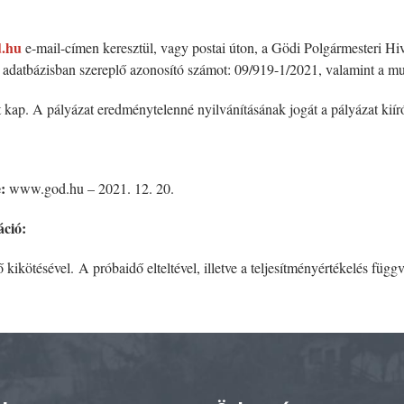
.hu
e-mail-címen keresztül, vagy postai úton, a Gödi Polgármesteri Hi
ázati adatbázisban szereplő azonosító számot: 09/919-1/2021, valamint a 
 kap. A pályázat eredménytelenné nyilvánításának jogát a pályázat kiírój
e:
www.god.hu – 2021. 12. 20.
áció:
kikötésével. A próbaidő elteltével, illetve a teljesítményértékelés függv