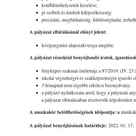
konfliktushelyzetek kezelése;
jó szóbeli és írásbeli kifejezőkészség;
precizitás, megbízhatóság, felelősségtudat, terhel
A pályázat elbírálásánál előnyt jelent:
közigazgatási alapszakvizsga megléte.
A pályázat részeként benyújtandó iratok, igazoláso
fényképes szakmai önéletrajz a 87/2019. (IV. 23.)
iskolai végzettséget és szakképzettséget igazoló o
3 hónapnál nem régebbi erkölcsi bizonyítvány;
a pályázó nyilatkozata arról, hogy a pályázati an
a pályázat elbírálásában résztvevők teljeskörűen
A munkakör betölthetőségének időpontja: a
munkakör
A pályázat benyújtásának határideje:
2022. 01. 17.