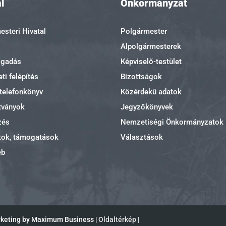
l
Önkormányzat
steri Hivatal
Polgármester
Alpolgármesterek
ogadás
Képviselő-testület
ti felépítés
Bizottságok
 telefonkönyv
Közérdekű adatok
tványok
Jegyzőkönyvek
zés
Nemzetiségi Önkormányzatok
tok, támogatások
Választások
eb
rketing by Maximum Business |
Oldaltérkép
|