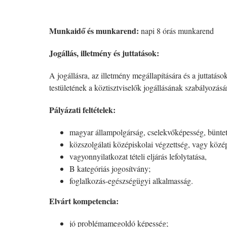
Munkaidő és munkarend:
napi 8 órás munkarend
Jogállás, illetmény és juttatások:
A jogállásra, az illetmény megállapítására és a juttat
testületének a köztisztviselők jogállásának szabályozás
Pályázati feltételek:
magyar állampolgárság, cselekvőképesség, büntetl
közszolgálati középiskolai végzettség, vagy közép
vagyonnyilatkozat tételi eljárás lefolytatása,
B kategóriás jogosítvány;
foglalkozás-egészségügyi alkalmasság.
Elvárt kompetencia:
jó problémamegoldó képesség;