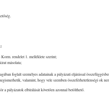
hetőség.
k:
 Korm. rendelet 1. melléklete szerint;
kirat másolata;
yagában foglalt személyes adatainak a pályázati eljárással összefüggésb
 megismerhetik, valamint, hogy vele szemben összeférhetetlenségi ok nem
 a pályázatok elbírálását követően azonnal betölthető.