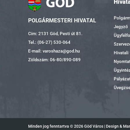
Hivata
Polgárme
POLGÁRMESTERI HIVATAL
Jegyző
Cím: 2131 Göd, Pesti út 81.
Ügyfélf
Tel.: (06-27) 530-064
Szerveze
E-mail: varoshaza@god.hu
Hivatali
Zöldszám: 06-80/890-089
Nyomta
Ügyinté
Pályáza
Üvegzs
Minden jog fenntartva ©
2026 Göd Város | Design & Ma