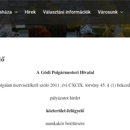
sháza
Hírek
Választási információk
Városunk
lő
A Gödi Polgármesteri Hivatal
lgálati tisztviselőkről szóló 2011. évi CXCIX. törvény 45. § (1) bekezd
pályázatot hirdet
közterület-felügyelő
munkakör betöltésére