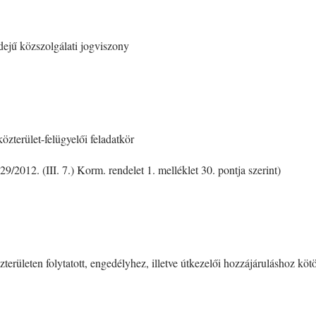
idejű közszolgálati jogviszony
közterület-felügyelői feladatkör
 29/2012. (III. 7.) Korm. rendelet 1. melléklet 30. pontja szerint)
zterületen folytatott, engedélyhez, illetve útkezelői hozzájáruláshoz kö