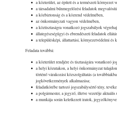
a közterület, az épített és a természeti környezet
a társadalmi bűnmegelőzési feladatok megvalósít
a közbiztonság és a közrend védelmében,
az önkormányzati vagyon védelmében,
a köztisztaságra vonatkozó jogszabályok végrehaj
állategészségügyi és ebrendészeti feladatok ellátá
a településképi, állattartási, környezetvédelmi és
Feladata továbbá:
a közterület rendjére és tisztaságára vonatkozó j
a helyi közutakon, a helyi önkormányzat tulajdon
történő várakozási közszolgáltatás (a továbbiakban
jogkövetkezmények alkalmazása;
feladatkörébe tartozó jogszabálysértő tény, tevé
a polgármester, a jegyző, illetve vezetője aktuális 
a munkája során keletkezett iratok, jegyzőkönyvek,