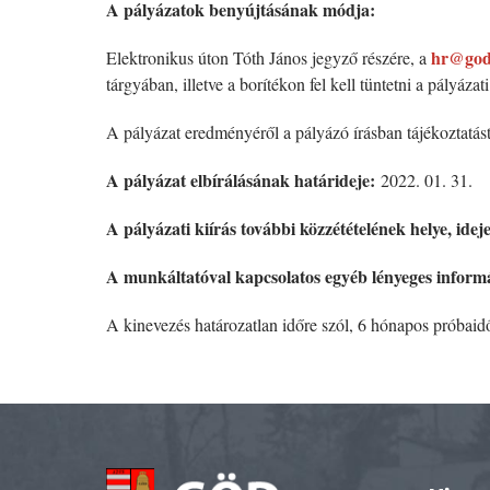
A pályázatok benyújtásának módja:
hr@god
Elektronikus úton Tóth János jegyző részére, a
tárgyában, illetve a borítékon fel kell tüntetni a pály
A pályázat eredményéről a pályázó írásban tájékoztatást
A pályázat elbírálásának határideje:
2022. 01. 31.
A pályázati kiírás további közzétételének helye, idej
A munkáltatóval kapcsolatos egyéb lényeges inform
A kinevezés határozatlan időre szól, 6 hónapos próbaidő 