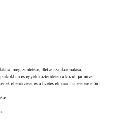
ítása, megszüntetése, illetve szankcionálása;
 parkokban és egyéb közterületen a közúti járművel
ének ellenőrzése, és a fizetés elmaradása esetére előírt
ése;
a.