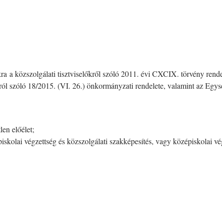
ásokra a közszolgálati tisztviselőkről szóló 2011. évi CXCIX. törvény 
áról szóló 18/2015. (VI. 26.) önkormányzati rendelete, valamint az Egy
en előélet;
iskolai végzettség és közszolgálati szakképesítés, vagy középiskolai vég