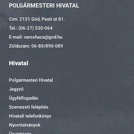
POLGÁRMESTERI HIVATAL
Cím: 2131 Göd, Pesti út 81.
Tel.: (06-27) 530-064
E-mail: varoshaza@god.hu
Zöldszám: 06-80/890-089
Hivatal
Polgármesteri Hivatal
Jegyző
Ügyfélfogadás
Szervezeti felépítés
Hivatali telefonkönyv
Nyomtatványok
Ügyintézés