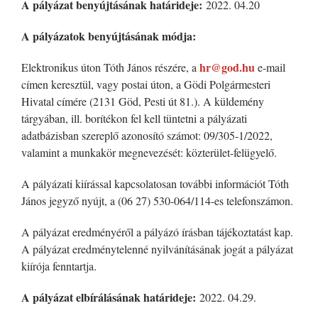
A pályázat benyújtásának határideje:
2022. 04.20
A pályázatok benyújtásának módja:
hr@god.hu
Elektronikus úton Tóth János részére, a
e-mail
címen keresztül, vagy postai úton, a Gödi Polgármesteri
Hivatal címére (2131 Göd, Pesti út 81.). A küldemény
tárgyában, ill. borítékon fel kell tüntetni a pályázati
adatbázisban szereplő azonosító számot: 09/305-1/2022,
valamint a munkakör megnevezését: közterület-felügyelő.
A pályázati kiírással kapcsolatosan további információt Tóth
János jegyző nyújt, a (06 27) 530-064/114-es telefonszámon.
A pályázat eredményéről a pályázó írásban tájékoztatást kap.
A pályázat eredménytelenné nyilvánításának jogát a pályázat
kiírója fenntartja.
A pályázat elbírálásának határideje:
2022. 04.29.