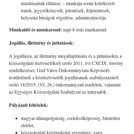
utasításainak ellátása; – munkája során keletkezett
iratok, jegyzőkönyvek, jelentések, feljelentések,
helyszíni bírságok rögzítése, adminisztrációja.
Munkaidő és munkarend:
napi 8 órás munkarend.
Jogállás, illetmény és juttatások:
A jogállásra, az illetmény megállapítására és a juttatásokra a
közszolgálati tisztviselőkről szóló 2011. évi CXCIX. törvény
rendelkezései, Göd Város Önkormányzata Képviselő-
testületének a köztisztviselők jogállásának szabályozásáról
szóló 18/2015. (VI. 26.) önkormányzati rendelete, valamint
az Egységes Közszolgálati Szabályzat az irányadók.
Pályázati feltételek:
magyar állampolgárság, cselekvőképesség, büntetlen
előélet,
közszolgálati középiskolai végzettség; vagy