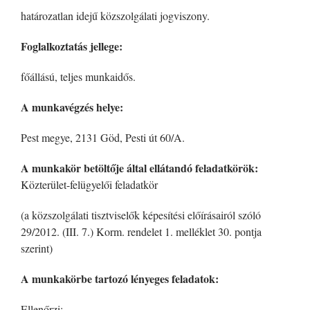
határozatlan idejű közszolgálati jogviszony.
Foglalkoztatás jellege:
főállású, teljes munkaidős.
A munkavégzés helye:
Pest megye, 2131 Göd, Pesti út 60/A.
A munkakör betöltője által ellátandó feladatkörök:
Közterület-felügyelői feladatkör
(a közszolgálati tisztviselők képesítési előírásairól szóló
29/2012. (III. 7.) Korm. rendelet 1. melléklet 30. pontja
szerint)
A munkakörbe tartozó lényeges feladatok:
Ellenőrzi: