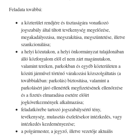
Feladata továbbá:
a közterület rendjére és tisztaságára vonatkozó
jogszabály által tiltott tevékenység megelőzése,
megakadályozása, megszakítása, megszüntetése, illetve
szankcionálása;
a helyi közutakon, a helyi önkormányzat tulajdonában
álló közforgalom elől el nem zárt magánutakon,
valamint tereken, parkokban és egyéb közterületen a
közúti járművel történő várakozási közszolgáltatás (a
továbbiakban: parkolás) biztosítása, valamint a
parkolásért járó ellenérték megfizetésének ellenőrzése
és a fizetés elmaradása esetére előírt
jogkövetkezmények alkalmazása;
feladatkörébe tartozó jogszabálysértő tény,
tevékenység, mulasztás észlelésekor intézkedés, vagy
intézkedés kezdeményezése;
a polgármester, a jegyző, illetve vezetője aktuális