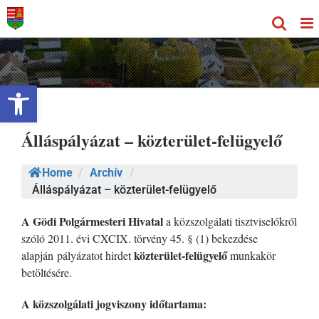
Kihagyás
Eszköztár megnyitása
Álláspályázat – közterület-felügyelő
Home
/
Archív
/
Álláspályázat – közterület-felügyelő
A Gödi Polgármesteri Hivatal
a közszolgálati tisztviselőkről
szóló 2011. évi CXCIX. törvény 45. § (1) bekezdése
közterület-felügyelő
alapján pályázatot hirdet
munkakör
betöltésére.
A közszolgálati jogviszony időtartama: