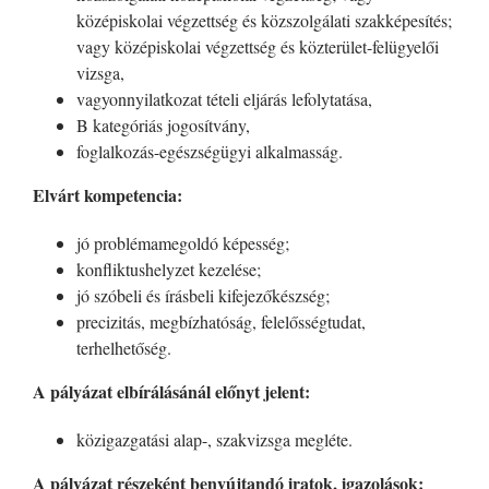
középiskolai végzettség és közszolgálati szakképesítés;
vagy középiskolai végzettség és közterület-felügyelői
vizsga,
vagyonnyilatkozat tételi eljárás lefolytatása,
B kategóriás jogosítvány,
foglalkozás-egészségügyi alkalmasság.
Elvárt kompetencia:
jó problémamegoldó képesség;
konfliktushelyzet kezelése;
jó szóbeli és írásbeli kifejezőkészség;
precizitás, megbízhatóság, felelősségtudat,
terhelhetőség.
A pályázat elbírálásánál előnyt jelent:
közigazgatási alap-, szakvizsga megléte.
A pályázat részeként benyújtandó iratok, igazolások: