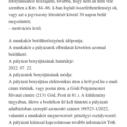
lefolytatásához hozzájárul, továbbá, hogy nem áll fenn vele
szemben a Kttv. 84.-86. §-ban foglalt összeférhetetlenségi ok,
vagy azt a jogviszony létesítését követő 30 napon belül
megszünteti;
– motivációs levél.
A munkakör betölthetőségének időpontja:
A munkakör a pályázatok elbírálását követően azonnal
betölthető.
A pályázat benyújtásának határideje:
2022. 07. 22.
A pályázatok benyújtásának módja:
A pályázat benyújtása elektronikus úton a hr@god.hu e-mail-
címre történik, vagy postai úton, a Gödi Polgármesteri
Hivatal címére (2131 Göd, Pesti út 81.). A küldemény
tárgyában, illetve a borítékon fel kell tüntetni a pályázati
adatbázisban szereplő azonosító számot: 09/523-1/2022,
valamint a munkakör megnevezését: pénzügyi osztályvezető.
A pályázati kiírással kapcsolatosan további információt Tóth