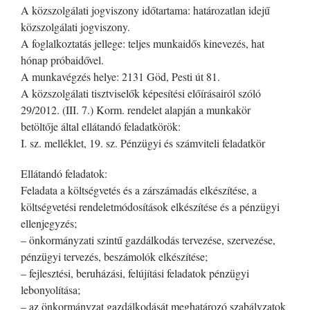
A közszolgálati jogviszony időtartama: határozatlan idejű
közszolgálati jogviszony.
A foglalkoztatás jellege: teljes munkaidős kinevezés, hat
hónap próbaidővel.
A munkavégzés helye: 2131 Göd, Pesti út 81.
A közszolgálati tisztviselők képesítési előírásairól szóló
29/2012. (III. 7.) Korm. rendelet alapján a munkakör
betöltője által ellátandó feladatkörök:
I. sz. melléklet, 19. sz. Pénzügyi és számviteli feladatkör
Ellátandó feladatok:
Feladata a költségvetés és a zárszámadás elkészítése, a
költségvetési rendeletmódosítások elkészítése és a pénzügyi
ellenjegyzés;
– önkormányzati szintű gazdálkodás tervezése, szervezése,
pénzügyi tervezés, beszámolók elkészítése;
– fejlesztési, beruházási, felújítási feladatok pénzügyi
lebonyolítása;
– az önkormányzat gazdálkodását meghatározó szabályzatok