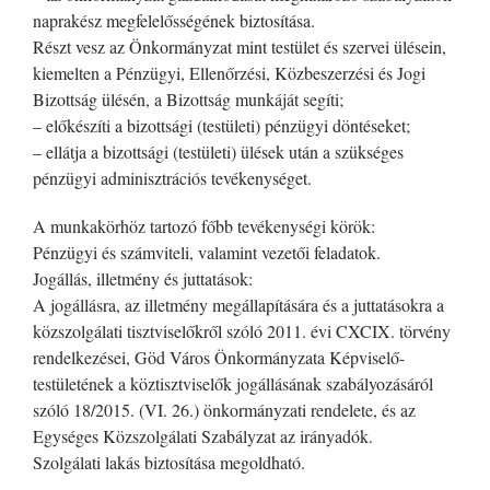
naprakész megfelelősségének biztosítása.
Részt vesz az Önkormányzat mint testület és szervei ülésein,
kiemelten a Pénzügyi, Ellenőrzési, Közbeszerzési és Jogi
Bizottság ülésén, a Bizottság munkáját segíti;
– előkészíti a bizottsági (testületi) pénzügyi döntéseket;
– ellátja a bizottsági (testületi) ülések után a szükséges
pénzügyi adminisztrációs tevékenységet.
A munkakörhöz tartozó főbb tevékenységi körök:
Pénzügyi és számviteli, valamint vezetői feladatok.
Jogállás, illetmény és juttatások:
A jogállásra, az illetmény megállapítására és a juttatásokra a
közszolgálati tisztviselőkről szóló 2011. évi CXCIX. törvény
rendelkezései, Göd Város Önkormányzata Képviselő-
testületének a köztisztviselők jogállásának szabályozásáról
szóló 18/2015. (VI. 26.) önkormányzati rendelete, és az
Egységes Közszolgálati Szabályzat az irányadók.
Szolgálati lakás biztosítása megoldható.