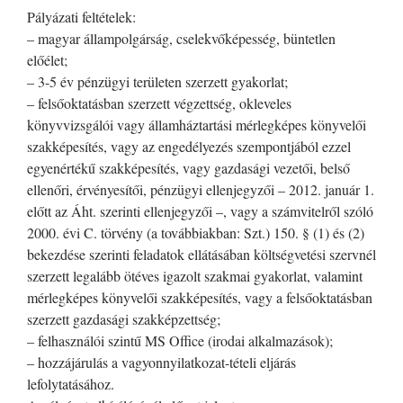
Pályázati feltételek:
– magyar állampolgárság, cselekvőképesség, büntetlen
előélet;
– 3-5 év pénzügyi területen szerzett gyakorlat;
– felsőoktatásban szerzett végzettség, okleveles
könyvvizsgálói vagy államháztartási mérlegképes könyvelői
szakképesítés, vagy az engedélyezés szempontjából ezzel
egyenértékű szakképesítés, vagy gazdasági vezetői, belső
ellenőri, érvényesítői, pénzügyi ellenjegyzői – 2012. január 1.
előtt az Áht. szerinti ellenjegyzői –, vagy a számvitelről szóló
2000. évi C. törvény (a továbbiakban: Szt.) 150. § (1) és (2)
bekezdése szerinti feladatok ellátásában költségvetési szervnél
szerzett legalább ötéves igazolt szakmai gyakorlat, valamint
mérlegképes könyvelői szakképesítés, vagy a felsőoktatásban
szerzett gazdasági szakképzettség;
– felhasználói szintű MS Office (irodai alkalmazások);
– hozzájárulás a vagyonnyilatkozat-tételi eljárás
lefolytatásához.