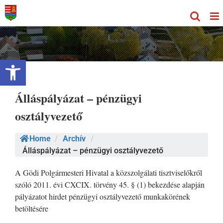
Kihagyás
Eszköztár megnyitása
Álláspályázat – pénzügyi
osztályvezető
Home
/
Archív
/
Álláspályázat – pénzügyi osztályvezető
A Gödi Polgármesteri Hivatal a közszolgálati tisztviselőkről
szóló 2011. évi CXCIX. törvény 45. § (1) bekezdése alapján
pályázatot hirdet pénzügyi osztályvezető munkakörének
betöltésére