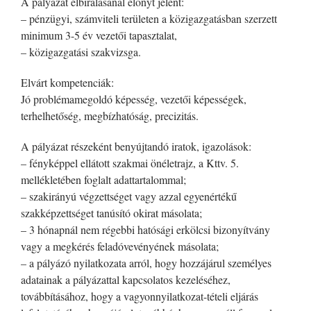
A pályázat elbírálásánál előnyt jelent:
– pénzügyi, számviteli területen a közigazgatásban szerzett
minimum 3-5 év vezetői tapasztalat,
– közigazgatási szakvizsga.
Elvárt kompetenciák:
Jó problémamegoldó képesség, vezetői képességek,
terhelhetőség, megbízhatóság, precizitás.
A pályázat részeként benyújtandó iratok, igazolások:
– fényképpel ellátott szakmai önéletrajz, a Kttv. 5.
mellékletében foglalt adattartalommal;
– szakirányú végzettséget vagy azzal egyenértékű
szakképzettséget tanúsító okirat másolata;
– 3 hónapnál nem régebbi hatósági erkölcsi bizonyítvány
vagy a megkérés feladóvevényének másolata;
– a pályázó nyilatkozata arról, hogy hozzájárul személyes
adatainak a pályázattal kapcsolatos kezeléséhez,
továbbításához, hogy a vagyonnyilatkozat-tételi eljárás