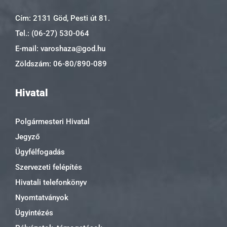
Cím: 2131 Göd, Pesti út 81.
Tel.: (06-27) 530-064
E-mail: varoshaza@god.hu
Zöldszám: 06-80/890-089
Hivatal
Polgármesteri Hivatal
Jegyző
Ügyfélfogadás
Szervezeti felépítés
Hivatali telefonkönyv
Nyomtatványok
Ügyintézés