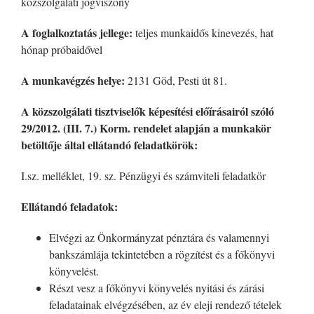
közszolgálati jogviszony
A foglalkoztatás jellege:
teljes munkaidős kinevezés, hat
hónap próbaidővel
A munkavégzés helye:
2131 Göd, Pesti út 81.
A közszolgálati tisztviselők képesítési előírásairól szóló
29/2012. (III. 7.) Korm. rendelet alapján a munkakör
betöltője által ellátandó feladatkörök:
I.sz. melléklet, 19. sz. Pénzügyi és számviteli feladatkör
Ellátandó feladatok:
Elvégzi az Önkormányzat pénztára és valamennyi
bankszámlája tekintetében a rögzítést és a főkönyvi
könyvelést.
Részt vesz a főkönyvi könyvelés nyitási és zárási
feladatainak elvégzésében, az év eleji rendező tételek