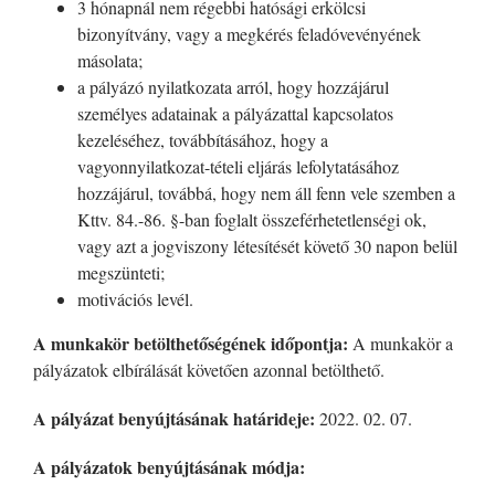
3 hónapnál nem régebbi hatósági erkölcsi
bizonyítvány, vagy a megkérés feladóvevényének
másolata;
a pályázó nyilatkozata arról, hogy hozzájárul
személyes adatainak a pályázattal kapcsolatos
kezeléséhez, továbbításához, hogy a
vagyonnyilatkozat-tételi eljárás lefolytatásához
hozzájárul, továbbá, hogy nem áll fenn vele szemben a
Kttv. 84.-86. §-ban foglalt összeférhetetlenségi ok,
vagy azt a jogviszony létesítését követő 30 napon belül
megszünteti;
motivációs levél.
A munkakör betölthetőségének időpontja:
A munkakör a
pályázatok elbírálását követően azonnal betölthető.
A pályázat benyújtásának határideje:
2022. 02. 07.
A pályázatok benyújtásának módja: