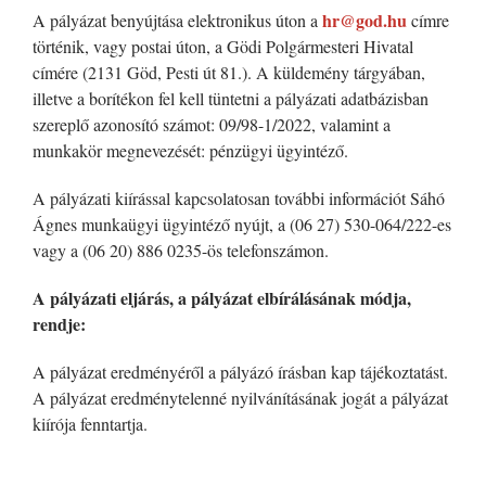
hr@god.hu
A pályázat benyújtása elektronikus úton a
címre
történik, vagy postai úton, a Gödi Polgármesteri Hivatal
címére (2131 Göd, Pesti út 81.). A küldemény tárgyában,
illetve a borítékon fel kell tüntetni a pályázati adatbázisban
szereplő azonosító számot: 09/98-1/2022, valamint a
munkakör megnevezését: pénzügyi ügyintéző.
A pályázati kiírással kapcsolatosan további információt Sáhó
Ágnes munkaügyi ügyintéző nyújt, a (06 27) 530-064/222-es
vagy a (06 20) 886 0235-ös telefonszámon.
A pályázati eljárás, a pályázat elbírálásának módja,
rendje:
A pályázat eredményéről a pályázó írásban kap tájékoztatást.
A pályázat eredménytelenné nyilvánításának jogát a pályázat
kiírója fenntartja.