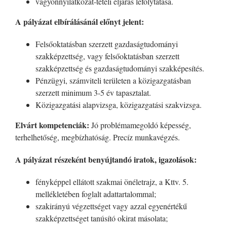
vagyonnyilatkozat-tételi eljárás lefolytatása.
A pályázat elbírálásánál előnyt jelent:
Felsőoktatásban szerzett gazdaságtudományi
szakképzettség, vagy felsőoktatásban szerzett
szakképzettség és gazdaságtudományi szakképesítés.
Pénzügyi, számviteli területen a közigazgatásban
szerzett minimum 3-5 év tapasztalat.
Közigazgatási alapvizsga, közigazgatási szakvizsga.
Elvárt kompetenciák:
Jó problémamegoldó képesség,
terhelhetőség, megbízhatóság. Precíz munkavégzés.
A pályázat részeként benyújtandó iratok, igazolások:
fényképpel ellátott szakmai önéletrajz, a Kttv. 5.
mellékletében foglalt adattartalommal;
szakirányú végzettséget vagy azzal egyenértékű
szakképzettséget tanúsító okirat másolata;