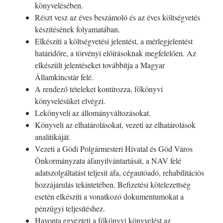
könyvelésében.
Részt vesz az éves beszámoló és az éves költségvetés
készítésének folyamatában.
Elkészíti a költségvetési jelentést, a mérlegjelentést
határidőre, a törvényi előírásoknak megfelelően. Az
elkészült jelentéseket továbbítja a Magyar
Államkincstár felé.
A rendező tételeket kontírozza, főkönyvi
könyvelésüket elvégzi.
Lekönyveli az állományváltozásokat.
Könyveli az elhatárolásokat, vezeti az elhatárolások
analitikáját.
Vezeti a Gödi Polgármesteri Hivatal és Göd Város
Önkormányzata áfanyilvántartását, a NAV felé
adatszolgáltatást teljesít áfa, cégautóadó, rehabilitációs
hozzájárulás tekintetében. Befizetési kötelezettség
esetén elkészíti a vonatkozó dokumentumokat a
pénzügyi teljesítéshez.
Havonta egyezteti a főkönyvi könyvelést az