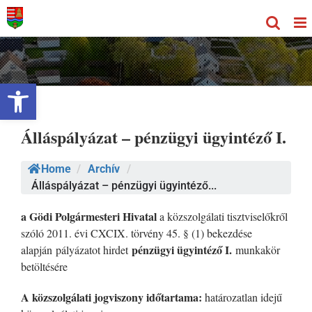
Kihagyás
Eszköztár megnyitása
Álláspályázat – pénzügyi ügyintéző I.
Home
/
Archív
/
Álláspályázat – pénzügyi ügyintéző...
a Gödi Polgármesteri Hivatal
a közszolgálati tisztviselőkről
szóló 2011. évi CXCIX. törvény 45. § (1) bekezdése
pénzügyi ügyintéző I.
alapján pályázatot hirdet
munkakör
betöltésére
A közszolgálati jogviszony időtartama:
határozatlan idejű