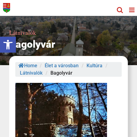
Kihagyás
Látnivalók
Eszköztár megnyitása
Bagolyvár
Home
/
Élet a városban
/
Kultúra
/
Látnivalók
/
Bagolyvár