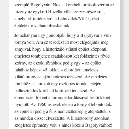
szereplő Bagolyvár? Nos, a korabeli források szerint az
bizony az egykori Huzella-villa szerves része volt,
amelynek történetéről a Látnivalók/Villák, régi
épületek rovatban olvashatunk.
Jó néhányan úgy gondolják, hogy a Bagolyvár a villa
tornya volt. Ám ez tévedés! Itt most elégedjünk meg
annyival, hogy a historizáló stílusú épület központi,
emeletes tömbjéhez csatlakozott két földszintes rövid
szárny, az északi tömbhöz pedig egy – az épület
falaihoz képest 45 fokkal – elfordított emeletes
kilátótorony, tetején farácsos terasszal. Az emeletes
tömbhöz is tartozott egy oszlopos tornác, tetején
ballusztrádos korláttal körülvett terasszal. Az
elrendezés, főként a torony elfordításával festői képet
nyújtott. Az 1960-as évek elején a tornyot lebontották,
az épületet pedig a felismerhetetlenségig átépítették, s
az minden díszét elvesztette. A kilátótorony azonban
szögletes építmény volt, s nincs köze a Bagolyvárhoz!