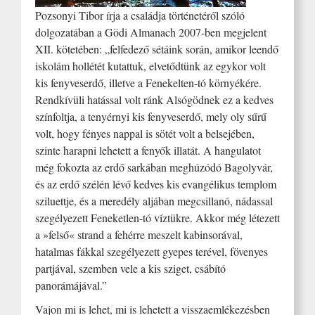
Pozsonyi Tibor írja a családja történetéről szóló
dolgozatában a Gödi Almanach 2007-ben megjelent
XII. kötetében: „felfedező sétáink során, amikor leendő
iskolám hollétét kutattuk, elvetődtünk az egykor volt
kis fenyveserdő, illetve a Fenekelten-tó környékére.
Rendkívüli hatással volt ránk Alsógödnek ez a kedves
színfoltja, a tenyérnyi kis fenyveserdő, mely oly sűrű
volt, hogy fényes nappal is sötét volt a belsejében,
szinte harapni lehetett a fenyők illatát. A hangulatot
még fokozta az erdő sarkában meghúzódó Bagolyvár,
és az erdő szélén lévő kedves kis evangélikus templom
sziluettje, és a meredély aljában megcsillanó, nádassal
szegélyezett Feneketlen-tó víztükre. Akkor még létezett
a »felső« strand a fehérre meszelt kabinsorával,
hatalmas fákkal szegélyezett gyepes terével, fövenyes
partjával, szemben vele a kis sziget, csábító
panorámájával.”
Vajon mi is lehet, mi is lehetett a visszaemlékezésben