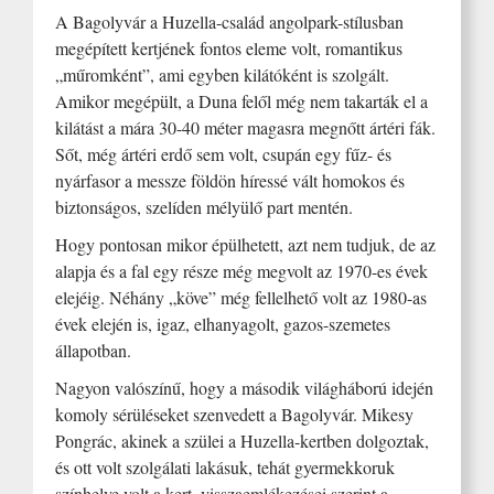
A Bagolyvár a Huzella-család angolpark-stílusban
megépített kertjének fontos eleme volt, romantikus
„műromként”, ami egyben kilátóként is szolgált.
Amikor megépült, a Duna felől még nem takarták el a
kilátást a mára 30-40 méter magasra megnőtt ártéri fák.
Sőt, még ártéri erdő sem volt, csupán egy fűz- és
nyárfasor a messze földön híressé vált homokos és
biztonságos, szelíden mélyülő part mentén.
Hogy pontosan mikor épülhetett, azt nem tudjuk, de az
alapja és a fal egy része még megvolt az 1970-es évek
elejéig. Néhány „köve” még fellelhető volt az 1980-as
évek elején is, igaz, elhanyagolt, gazos-szemetes
állapotban.
Nagyon valószínű, hogy a második világháború idején
komoly sérüléseket szenvedett a Bagolyvár. Mikesy
Pongrác, akinek a szülei a Huzella-kertben dolgoztak,
és ott volt szolgálati lakásuk, tehát gyermekkoruk
színhelye volt a kert, visszaemlékezései szerint a