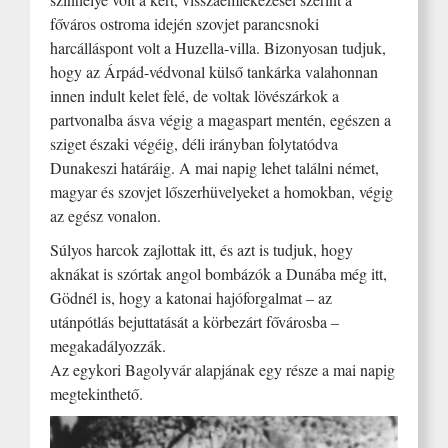
főváros ostroma idején szovjet parancsnoki
harcálláspont volt a Huzella-villa. Bizonyosan tudjuk,
hogy az Árpád-védvonal külső tankárka valahonnan
innen indult kelet felé, de voltak lövészárkok a
partvonalba ásva végig a magaspart mentén, egészen a
sziget északi végéig, déli irányban folytatódva
Dunakeszi határáig. A mai napig lehet találni német,
magyar és szovjet lőszerhüvelyeket a homokban, végig
az egész vonalon.
Súlyos harcok zajlottak itt, és azt is tudjuk, hogy
aknákat is szórtak angol bombázók a Dunába még itt,
Gödnél is, hogy a katonai hajóforgalmat – az
utánpótlás bejuttatását a körbezárt fővárosba –
megakadályozzák.
Az egykori Bagolyvár alapjának egy része a mai napig
megtekinthető.