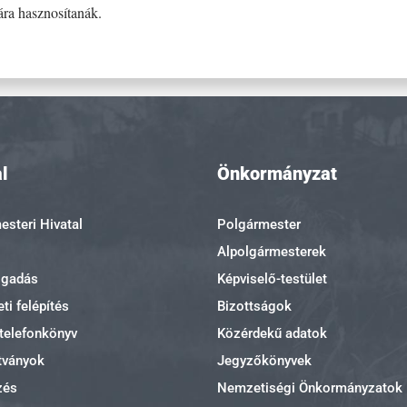
ára hasznosítanák.
l
Önkormányzat
steri Hivatal
Polgármester
Alpolgármesterek
ogadás
Képviselő-testület
ti felépítés
Bizottságok
 telefonkönyv
Közérdekű adatok
tványok
Jegyzőkönyvek
zés
Nemzetiségi Önkormányzatok