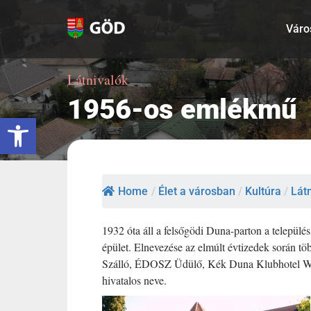
Kihagyás
Váro
Látnivalók
1956-os emlékmű
Eszköztár megnyitása
Home
/
Élet a városban
/
Kultúra
/
Lát
1932 óta áll a felsőgödi Duna-parton a települé
épület. Elnevezése az elmúlt évtizedek során 
Szálló, ÉDOSZ Üdülő, Kék Duna Klubhotel Well
hivatalos neve.