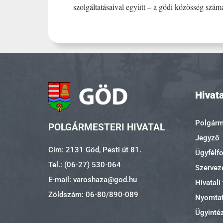
szolgáltatásaival együtt – a gödi közösség szám
Hivata
Polgárme
POLGÁRMESTERI HIVATAL
Jegyző
Cím: 2131 Göd, Pesti út 81.
Ügyfélf
Tel.: (06-27) 530-064
Szerveze
E-mail: varoshaza@god.hu
Hivatali
Zöldszám: 06-80/890-089
Nyomta
Ügyinté