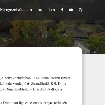
Környezetvédelem
HU
EN
ett, a helyi köztudatban „Kék Duna” néven ismert
 Szálloda-vendéglő és Strandfürdő, Kék Duna
ék Duna Klubhotel – Erzsébet Szálloda a
 a Duna-part ligetes, csendes, árnyas területén