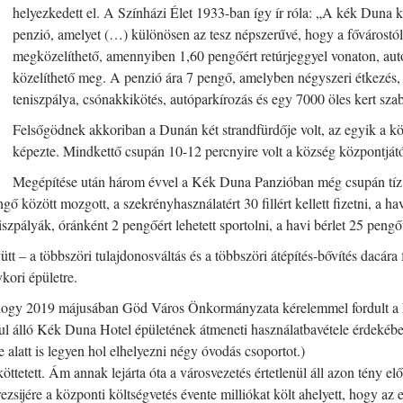
helyezkedett el. A Színházi Élet 1933-ban így ír róla: „A kék Duna 
penzió, amelyet (…) különösen az tesz népszerűvé, hogy a fővárostól
megközelíthető, amennyiben 1,60 pengőért retúrjeggyel vonaton, autó
közelíthető meg. A penzió ára 7 pengő, amelyben négyszeri étkezés,
teniszpálya, csónakkikötés, autóparkírozás és egy 7000 öles kert szab
Felsőgödnek akkoriban a Dunán két strandfürdője volt, az egyik a k
képezte. Mindkettő csupán 10-12 percnyire volt a község központjátó
Megépítése után három évvel a Kék Duna Panzióban még csupán tíz sz
gő között mozgott, a szekrényhasználatért 30 fillért kellett fizetni, a ha
pályák, óránként 2 pengőért lehetett sportolni, a havi bérlet 25 pengőt
yütt – a többszöri tulajdonosváltás és a többszöri átépítés-bővítés dacár
kori épületre.
, hogy 2019 májusában Göd Város Önkormányzata kérelemmel fordult a
anul álló Kék Duna Hotel épületének átmeneti használatbavétele érdekéb
 alatt is legyen hol elhelyezni négy óvodás csoportot.)
tett. Ám annak lejárta óta a városvezetés értetlenül áll azon tény előt
rezsijére a központi költségvetés évente milliókat költ ahelyett, hogy 