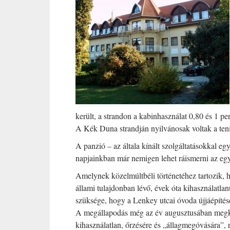
került, a strandon a kabinhasználat 0,80 és 1 pen
A Kék Duna strandján nyilvánosak voltak a tenisz
A panzió – az általa kínált szolgáltatásokkal eg
napjainkban már nemigen lehet ráismerni az egy
Amelynek közelmúltbéli történetéhez tartozik
állami tulajdonban lévő, évek óta kihasználatl
szüksége, hogy a Lenkey utcai óvoda újjáépítése
A megállapodás még az év augusztusában megkötte
kihasználatlan, őrzésére és „állagmegóvására”, 