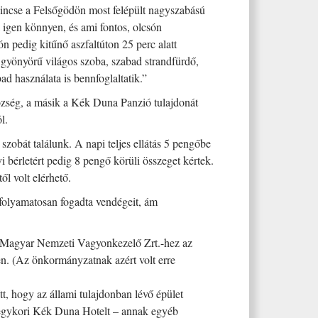
kincse a Felsőgödön most felépült nagyszabású
 igen könnyen, és ami fontos, olcsón
n pedig kitűnő aszfaltúton 25 perc alatt
 gyönyörű világos szoba, szabad strandfürdő,
ad használata is bennfoglaltatik.”
özség, a másik a Kék Duna Panzió tulajdonát
l.
obát találunk. A napi teljes ellátás 5 pengőbe
vi bérletért pedig 8 pengő körüli összeget kértek.
ől volt elérhető.
a folyamatosan fogadta vendégeit, ám
 Magyar Nemzeti Vagyonkezelő Zrt.-hez az
en. (Az önkormányzatnak azért volt erre
t, hogy az állami tulajdonban lévő épület
az egykori Kék Duna Hotelt – annak egyéb