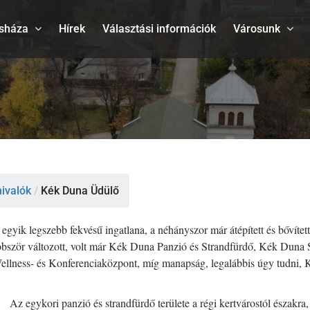
sháza
Hírek
Választási információk
Városunk
nivalók
/
Kék Duna Üdülő
s egyik legszebb fekvésű ingatlana, a néhányszor már átépített és bővít
többször változott, volt már Kék Duna Panzió és Strandfürdő, Kék Duna
ness- és Konferenciaközpont, míg manapság, legalábbis úgy tudni, K
Az egykori panzió és strandfürdő területe a régi kertvárostól északra,