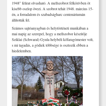
1948” felirat olvasható. A mellszobrot félkörívben öt
kisebb oszlop övezi. A szobrot tehát 1948. március 15-
én, a forradalom és szabadságharc centenáriumán
állították fel.
Számos sajtóanyagban és helytörténeti munkában a
mai napig az szerepel, hogy a mellszobor készítője
Sziklai (Schwaral) Gyula helybéli kőfaragómester volt,
s mi tagadás, a gödiek többsége is osztozik ebben a
hiedelemben.