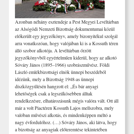
Azonban néhány esztendeje a Pest Megyei Levéltárban
az Alsógödi Nemzeti Bizottság dokumentumai közül
előkerült egy jegyzőkönyv, amely bizonyítékul szolgál
arra vonatkozóan, hogy valójában ki is a Kossuth téren
álló szobor alkotója. A levéltárban őrzött
jegyzőkönyvből egyértelműen kiderül, hogy az alkotó
Sóváry János (1895–1966) szobrászművész. Földi
László emlékbizottsági elnök ünnepi beszédéből
idézünk, mely a Bizottság 1948-as ünnepi
díszközgyűlésén hangzott el: „És bár anyagi
lehetőségek csak a legszűkösebben álltak
rendelkezésre, elhatározásunk mégis valóra vált. Ott áll
már a volt Piactéren Kossuth Lajos mellszobra, mely
valóban művészi alkotás, és mindenképpen méltó a
nagy évfordulóhoz. (…) Sóváry János, aki látva, hogy
a bizottság az anyagiak előteremtése tekintetében