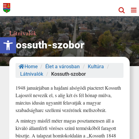
Kihagyás
Látnivalók
Eszköztár megnyitása
Kossuth-szobor
Home
/
Élet a városban
/
Kultúra
/
Látnivalók
/
Kossuth-szobor
1948 januárjában a hajdani alsógödi piacteret Kossuth
Lajosról nevezik el, s alig két és fél hónap múlva,
március idusán ugyanitt felavatják a magyar
szabadságharc szellemi vezérének mellszobrát.
A mintegy másfél méter magas posztamensen áll a
kiváló államférfi vöröses színű terméskőből faragott
büsztje. A talapzat homlokoldalán a „Kossuth 1848