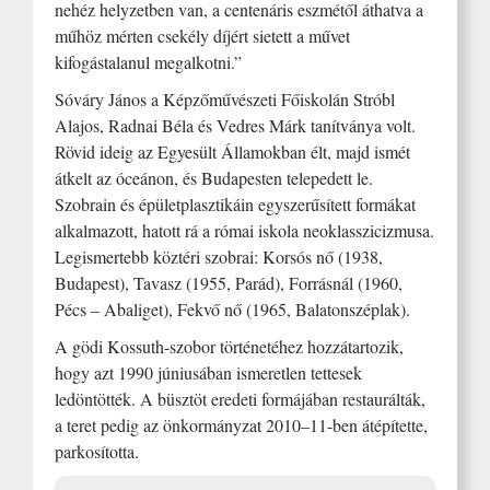
nehéz helyzetben van, a centenáris eszmétől áthatva a
műhöz mérten csekély díjért sietett a művet
kifogástalanul megalkotni.”
Sóváry János a Képzőművészeti Főiskolán Stróbl
Alajos, Radnai Béla és Vedres Márk tanítványa volt.
Rövid ideig az Egyesült Államokban élt, majd ismét
átkelt az óceánon, és Budapesten telepedett le.
Szobrain és épületplasztikáin egyszerűsített formákat
alkalmazott, hatott rá a római iskola neoklasszicizmusa.
Legismertebb köztéri szobrai: Korsós nő (1938,
Budapest), Tavasz (1955, Parád), Forrásnál (1960,
Pécs – Abaliget), Fekvő nő (1965, Balatonszéplak).
A gödi Kossuth-szobor történetéhez hozzátartozik,
hogy azt 1990 júniusában ismeretlen tettesek
ledöntötték. A büsztöt eredeti formájában restaurálták,
a teret pedig az önkormányzat 2010–11-ben átépítette,
parkosította.