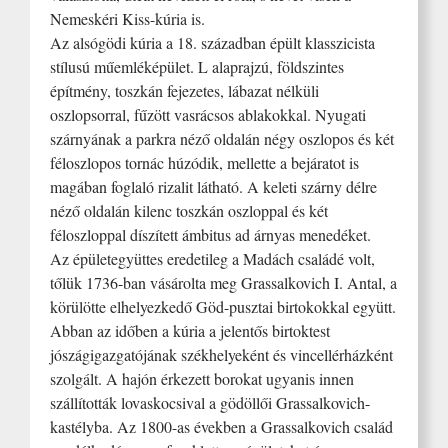
Nemeskéri Kiss-kúria is.
Az alsógödi kúria a 18. században épült klasszicista
stílusú műemléképület. L alaprajzú, földszintes
építmény, toszkán fejezetes, lábazat nélküli
oszlopsorral, fűzött vasrácsos ablakokkal. Nyugati
szárnyának a parkra néző oldalán négy oszlopos és két
féloszlopos tornác húzódik, mellette a bejáratot is
magában foglaló rizalit látható. A keleti szárny délre
néző oldalán kilenc toszkán oszloppal és két
féloszloppal díszített ámbitus ad árnyas menedéket.
Az épületegyüttes eredetileg a Madách családé volt,
tőlük 1736-ban vásárolta meg Grassalkovich I. Antal, a
körülötte elhelyezkedő Göd-pusztai birtokokkal együtt.
Abban az időben a kúria a jelentős birtoktest
jószágigazgatójának székhelyeként és vincellérházként
szolgált. A hajón érkezett borokat ugyanis innen
szállították lovaskocsival a gödöllői Grassalkovich-
kastélyba. Az 1800-as években a Grassalkovich család