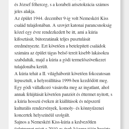
és József főherceg, s a korabeli arisztokrácia számos
jeles alakja.
Az épület 1944. december 9-ig volt Nemeskéri Kiss
család tulajdonában. A szovjet katonai parancsnokság
közel egy évre rendezkedett be itt, ami a kúria
kifosztását, bútorzatának teljes pusztulását
eredményezte. Ezt követően a betelepített családok
számára az épület tágas belső tereit kisebb lakásokra
szabdalták, majd a kúria a gödi termelőszövetkezet
tulajdonába került.
A kúria tehát a II. világháborút követően fokozatosan
lepusztult, a helyreállítása 1999-ben kezdődött meg.
Egy gödi vállalkozó vásárolta meg az ingatlant, ahol
annak felújítását követően panziót és éttermet nyitott, s
a kúria hosszú éveken át kiállítások és népszerű
kulturális rendezvények, komoly- és könnyűzenei
koncertek helyszínéül szolgált.
Sajnos a Nemeskéri Kiss-kúria a kedvezőtlen
üzletmenet miatt a 2010-es évek közepe táján bezárta