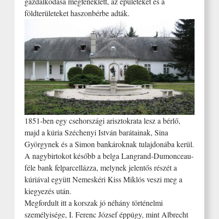
gazdálkodása megfeneklett, az épületeket és a
földterületeket haszonbérbe adták.
1851-ben egy csehországi arisztokrata lesz a bérlő,
majd a kúria Széchenyi István barátainak, Sina
Györgynek és a Simon bankároknak tulajdonába kerül.
A nagybirtokot később a belga Langrand-Dumonceau-
féle bank felparcellázza, melynek jelentős részét a
kúriával együtt Nemeskéri Kiss Miklós veszi meg a
kiegyezés után.
Megfordult itt a korszak jó néhány történelmi
személyisége, I. Ferenc József éppúgy, mint Albrecht