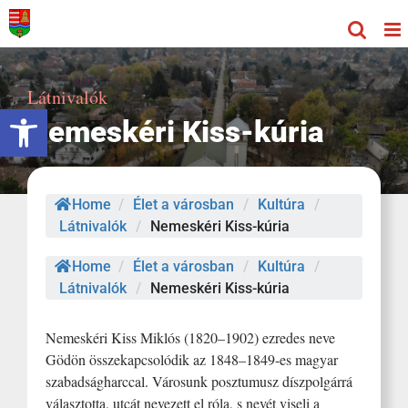
Kihagyás
Látnivalók
Eszköztár megnyitása
Nemeskéri Kiss-kúria
Home
/
Élet a városban
/
Kultúra
/
Látnivalók
/
Nemeskéri Kiss-kúria
Home
/
Élet a városban
/
Kultúra
/
Látnivalók
/
Nemeskéri Kiss-kúria
Nemeskéri Kiss Miklós (1820–1902) ezredes neve
Gödön összekapcsolódik az 1848–1849-es magyar
szabadságharccal. Városunk posztumusz díszpolgárrá
választotta, utcát nevezett el róla, s nevét viseli a