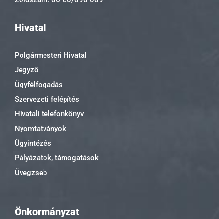
Zöldszám: 06-80/890-089
Hivatal
Polgármesteri Hivatal
Jegyző
Ügyfélfogadás
Szervezeti felépítés
Hivatali telefonkönyv
Nyomtatványok
Ügyintézés
Pályázatok, támogatások
Üvegzseb
Önkormányzat