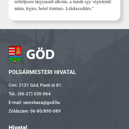
erőteljesen tárgyiasult alkotás, a másik egy végtelenül
intim, légies, belső történés. Lélekrezdülés.”
POLGÁRMESTERI HIVATAL
Cím: 2131 Göd, Pesti út 81.
Tel.: (06-27) 530-064
E-mail: varoshaza@god.hu
Zöldszám: 06-80/890-089
Hivatal