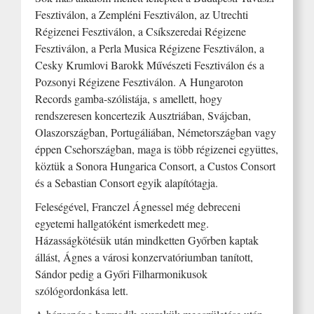
Fesztiválon, a Zempléni Fesztiválon, az Utrechti
Régizenei Fesztiválon, a Csíkszeredai Régizene
Fesztiválon, a Perla Musica Régizene Fesztiválon, a
Cesky Krumlovi Barokk Művészeti Fesztiválon és a
Pozsonyi Régizene Fesztiválon. A Hungaroton
Records gamba-szólistája, s amellett, hogy
rendszeresen koncertezik Ausztriában, Svájcban,
Olaszországban, Portugáliában, Németországban vagy
éppen Csehországban, maga is több régizenei együttes,
köztük a Sonora Hungarica Consort, a Custos Consort
és a Sebastian Consort egyik alapítótagja.
Feleségével, Franczel Ágnessel még debreceni
egyetemi hallgatóként ismerkedett meg.
Házasságkötésük után mindketten Győrben kaptak
állást, Ágnes a városi konzervatóriumban tanított,
Sándor pedig a Győri Filharmonikusok
szólógordonkása lett.