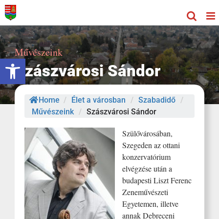
Kihagyás
Művészeink
Eszköztár megnyitása
Szászvárosi Sándor
Home
/
Élet a városban
/
Szabadidő
/
Művészeink
/
Szászvárosi Sándor
Szülővárosában,
Szegeden az ottani
konzervatórium
elvégzése után a
budapesti Liszt Ferenc
Zeneművészeti
Egyetemen, illetve
annak Debreceni