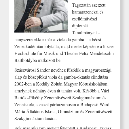
Tagozatán szerzett
kamarazenészi és
csellóművészi
diplomát.
Tanulmányait –
hangszere ekkor már a viola da gamba – a bécsi
Zeneakadémián folytatta, majd mesterképzésre a lipcsei
Hochschule für Musik und Theater Felix Mendelssohn
Bartholdyba iratkozott be.
Szászvárosi Sándor nevéhez fűződik a magyarországi
alap és középfokú viola da gamba-oktatás elindítása
2002-ben a Kodály Zoltán Magyar Kórusiskolában,
amelynek néhány éven át tanára volt. Később a Váci
Bartók–Pikéthy Zeneművészeti Szakgimnázium és
Zeneiskola, s ezzel párhuzamosan a Budapesti Ward
Mária Általános Iskola, Gimnázium és Zeneművészeti
Szakgimnázium tanára.
Sok más alkalom mellett felléptett a Budapesti Tavaszi