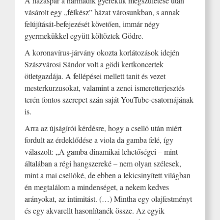
A házaspár a harmadik gyerekük megszületése után
vásárolt egy „félkész” házat városunkban, s annak
felújítását-befejezését követően, immár négy
gyermekükkel együtt költöztek Gödre.
A koronavírus-járvány okozta korlátozások idején
Szászvárosi Sándor volt a gödi kertkoncertek
ötletgazdája. A fellépései mellett tanit és vezet
mesterkurzusokat, valamint a zenei ismeretterjesztés
terén fontos szerepet szán saját YouTube-csatornájának
is.
Arra az újságírói kérdésre, hogy a cselló után miért
fordult az érdeklődése a viola da gamba felé, így
válaszolt: „A gamba dinamikai lehetőségei – mint
általában a régi hangszereké – nem olyan szélesek,
mint a mai csellóké, de ebben a lekicsinyített világban
én megtalálom a mindenséget, a nekem kedves
arányokat, az intimitást. (…) Mintha egy olajfestményt
és egy akvarellt hasonlítanék össze. Az egyik