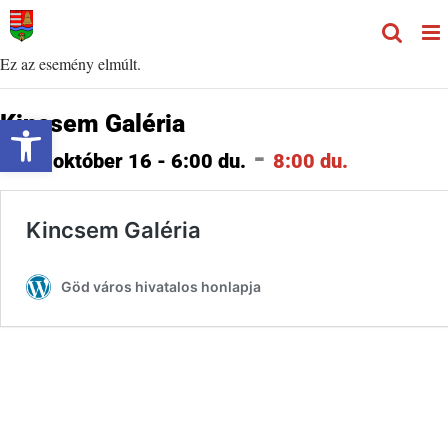
Kihagyás
Ez az esemény elmúlt.
Eszköztár megnyitása
Kincsem Galéria
-
2021 október 16 - 6:00 du.
8:00 du.