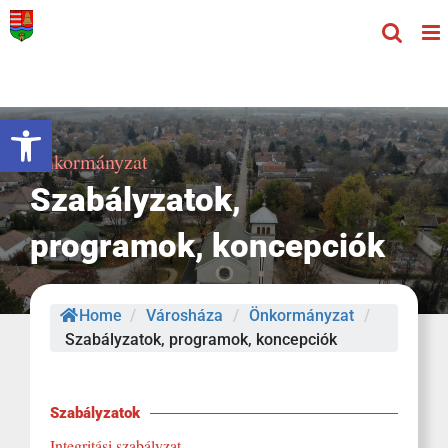
Kihagyás
Eszköztár megnyitása
Önkormányzat
Szabályzatok,
programok, koncepciók
Home
/
Városháza
/
Önkormányzat
/
Szabályzatok, programok, koncepciók
Szabályzatok
Integritási szabályzat