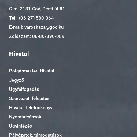
Cím: 2131 Göd, Pesti út 81.
Tel.: (06-27) 530-064
E-mail: varoshaza@god.hu
Zöldszám: 06-80/890-089
Hivatal
Polgármesteri Hivatal
Jegyző
Ügyfélfogadás
Szervezeti felépítés
Hivatali telefonkönyv
Nyomtatványok
Ügyintézés
Pályázatok, támogatások