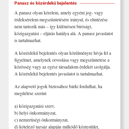
Panasz és közérdekű bejelentés
A panasz olyan kérelem, amely egyéni jog- vagy
érdeksérelem megszüntetésére irányul, és elintézése
nem tartozik más – így különösen bírósági,
közigazgatási – eljárás hatálya alá. A panasz javaslatot
is tartalmazhat.
A közérdekű bejelentés olyan körülményre hívja fel a
figyelmet, amelynek orvoslása vagy megszüntetése a
közösség vagy az egész társadalom érdekét szolgálja.
A közérdekű bejelentés javaslatot is tartalmazhat.
Az alapvető jogok biztosához bárki fordulhat, ha
megítélése szerint
a) közigazgatási szerv,
b) helyi önkormányzat,
c) nemzetiségi önkormányzat,
d) kötelező tagság alapján működő köztestület,