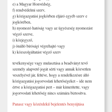
e) a Magyar Honvédség,
f) rendvédelmi szerv,
g) közigazgatási jogkörben eljáró egyéb szerv e
jogkörében,
h) nyomozó hatóság vagy az ügyészség nyomozást
végző szerve,
i) közjegyző,
j) önálló bírósági végrehajtó vagy
k) közszolgáltatást végző szerv
tevékenysége vagy mulasztása a beadványt tevő
személy alapvető jogát sérti vagy annak közvetlen
veszélyével jár, feltéve, hogy a rendelkezésre álló
közigazgatási jogorvoslati lehetőségeket – ide nem
értve a közigazgatási pert – már kimerítette, vagy
jogorvoslati lehetőség nincs számára biztosítva.
Panasz vagy közérdekű bejelentés benyújtása