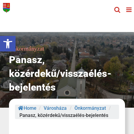
Kihagyás
Eszköztár megnyitása
Önkormányzat
Panasz,
közérdekű/visszaélés-
bejelentés
Home
/
Városháza
/
Önkormányzat
/
Panasz, közérdekű/visszaélés-bejelentés