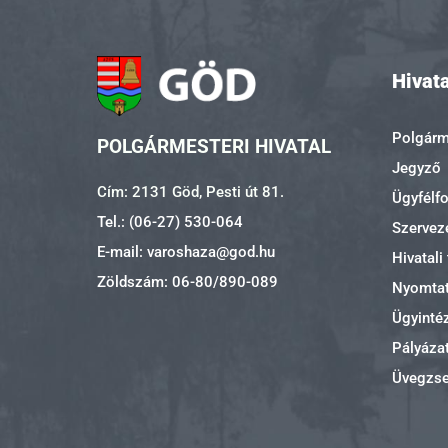
Hivata
Polgárme
POLGÁRMESTERI HIVATAL
Jegyző
Cím: 2131 Göd, Pesti út 81.
Ügyfélf
Tel.: (06-27) 530-064
Szerveze
E-mail: varoshaza@god.hu
Hivatali
Zöldszám: 06-80/890-089
Nyomta
Ügyinté
Pályáza
Üvegzs