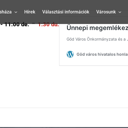
sháza
Hírek
Választási információk
Városunk
-
- 11:00 de.
1:30 du.