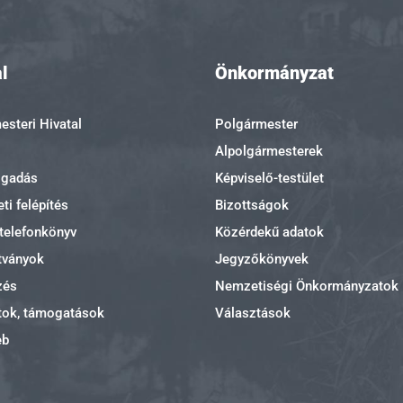
l
Önkormányzat
steri Hivatal
Polgármester
Alpolgármesterek
ogadás
Képviselő-testület
ti felépítés
Bizottságok
 telefonkönyv
Közérdekű adatok
tványok
Jegyzőkönyvek
zés
Nemzetiségi Önkormányzatok
tok, támogatások
Választások
eb