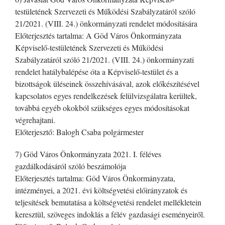
testületének Szervezeti és Működési Szabályzatáról szóló
21/2021. (VIII. 24.) önkormányzati rendelet módosítására
Előterjesztés tartalma: A Göd Város Önkormányzata
Képviselő-testületének Szervezeti és Működési
Szabályzatáról szóló 21/2021. (VIII. 24.) önkormányzati
rendelet hatálybalépése óta a Képviselő-testület és a
bizottságok üléseinek összehívásával, azok előkészítésével
kapcsolatos egyes rendelkezések felülvizsgálatra kerültek,
továbbá egyéb okokból szükséges egyes módosításokat
végrehajtani.
Előterjesztő: Balogh Csaba polgármester
7) Göd Város Önkormányzata 2021. I. féléves
gazdálkodásáról szóló beszámolója
Előterjesztés tartalma: Göd Város Önkormányzata,
intézményei, a 2021. évi költségvetési előirányzatok és
teljesítések bemutatása a költségvetési rendelet mellékletein
keresztül, szöveges indoklás a félév gazdasági eseményeiről.