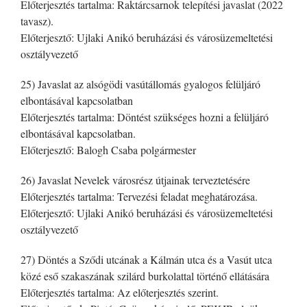
Előterjesztés tartalma: Raktárcsarnok telepítési javaslat (2022
tavasz).
Előterjesztő: Ujlaki Anikó beruházási és városüzemeltetési
osztályvezető
25) Javaslat az alsógödi vasútállomás gyalogos felüljáró
elbontásával kapcsolatban
Előterjesztés tartalma: Döntést szükséges hozni a felüljáró
elbontásával kapcsolatban.
Előterjesztő: Balogh Csaba polgármester
26) Javaslat Nevelek városrész útjainak terveztetésére
Előterjesztés tartalma: Tervezési feladat meghatározása.
Előterjesztő: Ujlaki Anikó beruházási és városüzemeltetési
osztályvezető
27) Döntés a Sződi utcának a Kálmán utca és a Vasút utca
közé eső szakaszának szilárd burkolattal történő ellátására
Előterjesztés tartalma: Az előterjesztés szerint.