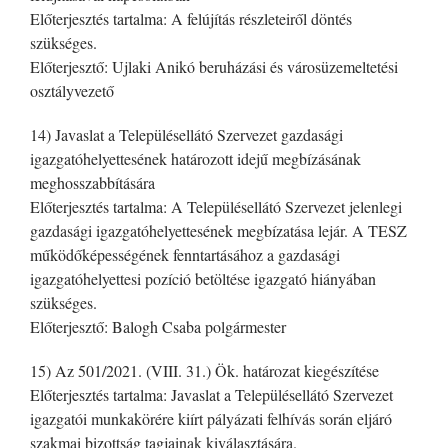
Előterjesztés tartalma: A felújítás részleteiről döntés
szükséges.
Előterjesztő: Ujlaki Anikó beruházási és városüzemeltetési
osztályvezető
14) Javaslat a Településellátó Szervezet gazdasági
igazgatóhelyettesének határozott idejű megbízásának
meghosszabbítására
Előterjesztés tartalma: A Településellátó Szervezet jelenlegi
gazdasági igazgatóhelyettesének megbízatása lejár. A TESZ
működőképességének fenntartásához a gazdasági
igazgatóhelyettesi pozíció betöltése igazgató hiányában
szükséges.
Előterjesztő: Balogh Csaba polgármester
15) Az 501/2021. (VIII. 31.) Ök. határozat kiegészítése
Előterjesztés tartalma: Javaslat a Településellátó Szervezet
igazgatói munkakörére kiírt pályázati felhívás során eljáró
szakmai bizottság tagjainak kiválasztására.