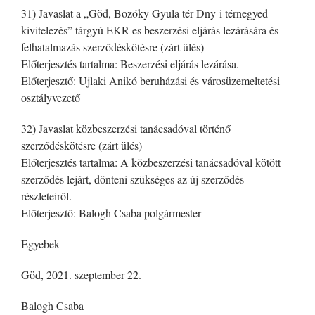
31) Javaslat a „Göd, Bozóky Gyula tér Dny-i térnegyed-
kivitelezés” tárgyú EKR-es beszerzési eljárás lezárására és
felhatalmazás szerződéskötésre (zárt ülés)
Előterjesztés tartalma: Beszerzési eljárás lezárása.
Előterjesztő: Ujlaki Anikó beruházási és városüzemeltetési
osztályvezető
32) Javaslat közbeszerzési tanácsadóval történő
szerződéskötésre (zárt ülés)
Előterjesztés tartalma: A közbeszerzési tanácsadóval kötött
szerződés lejárt, dönteni szükséges az új szerződés
részleteiről.
Előterjesztő: Balogh Csaba polgármester
Egyebek
Göd, 2021. szeptember 22.
Balogh Csaba