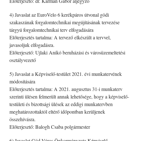
Előterjesztő: dr. Kármán Gábor aljegyző
4) Javaslat az EuroVelo 6 kerékpáros útvonal gödi
szakaszának forgalomtechnikai megújításának tervezése
tárgyú forgalomtechnikai terv elfogadására
Előterjesztés tartalma: A tervező elkészült a tervvel,
javasoljuk elfogadásra.
Előterjesztő: Ujlaki Anikó beruházási és városüzemeltetési
osztályvezető
5) Javaslat a Képviselő-testület 2021. évi munkatervének
módosítására
Előterjesztés tartalma: A 2021. augusztus 31-i munkaterv
szerinti ülésen felmerült annak lehetősége, hogy a képviselő-
testületi és bizottsági ülések az eddigi munkatervben
meghatározottaktól eltérő időpontban kerüljenek
összehívásra.
Előterjesztő: Balogh Csaba polgármester
6) Javaslat Göd Város Önkormányzata Képviselő-