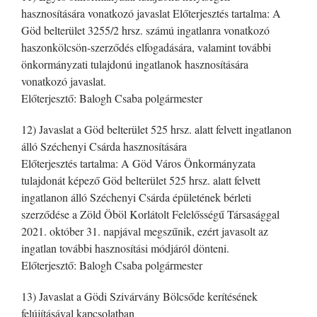
hasznosítására vonatkozó javaslat Előterjesztés tartalma: A
Göd belterület 3255/2 hrsz. számú ingatlanra vonatkozó
haszonkölcsön-szerződés elfogadására, valamint további
önkormányzati tulajdonú ingatlanok hasznosítására
vonatkozó javaslat.
Előterjesztő: Balogh Csaba polgármester
12) Javaslat a Göd belterület 525 hrsz. alatt felvett ingatlanon
álló Széchenyi Csárda hasznosítására
Előterjesztés tartalma: A Göd Város Önkormányzata
tulajdonát képező Göd belterület 525 hrsz. alatt felvett
ingatlanon álló Széchenyi Csárda épületének bérleti
szerződése a Zöld Öböl Korlátolt Felelősségű Társasággal
2021. október 31. napjával megszűnik, ezért javasolt az
ingatlan további hasznosítási módjáról dönteni.
Előterjesztő: Balogh Csaba polgármester
13) Javaslat a Gödi Szivárvány Bölcsőde kerítésének
felújításával kapcsolatban