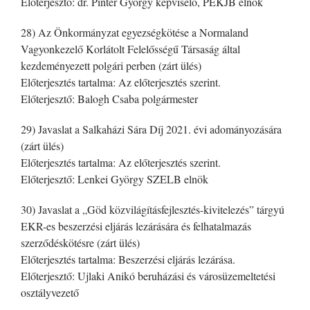
Előterjesztő: dr. Pintér György képviselő, PEKJB elnök
28) Az Önkormányzat egyezségkötése a Normaland
Vagyonkezelő Korlátolt Felelősségű Társaság által
kezdeményezett polgári perben (zárt ülés)
Előterjesztés tartalma: Az előterjesztés szerint.
Előterjesztő: Balogh Csaba polgármester
29) Javaslat a Salkaházi Sára Díj 2021. évi adományozására
(zárt ülés)
Előterjesztés tartalma: Az előterjesztés szerint.
Előterjesztő: Lenkei György SZELB elnök
30) Javaslat a „Göd közvilágításfejlesztés-kivitelezés” tárgyú
EKR-es beszerzési eljárás lezárására és felhatalmazás
szerződéskötésre (zárt ülés)
Előterjesztés tartalma: Beszerzési eljárás lezárása.
Előterjesztő: Ujlaki Anikó beruházási és városüzemeltetési
osztályvezető