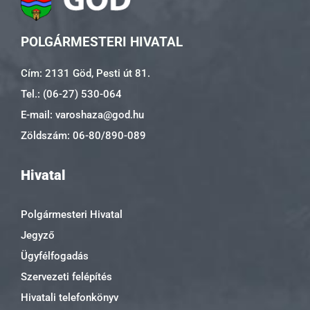
POLGÁRMESTERI HIVATAL
Cím: 2131 Göd, Pesti út 81.
Tel.: (06-27) 530-064
E-mail: varoshaza@god.hu
Zöldszám: 06-80/890-089
Hivatal
Polgármesteri Hivatal
Jegyző
Ügyfélfogadás
Szervezeti felépítés
Hivatali telefonkönyv