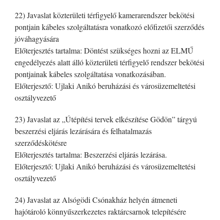
22) Javaslat közterületi térfigyelő kamerarendszer bekötési
pontjain kábeles szolgáltatásra vonatkozó előfizetői szerződés
jóváhagyására
Előterjesztés tartalma: Döntést szükséges hozni az ELMŰ
engedélyezés alatt álló közterületi térfigyelő rendszer bekötési
pontjainak kábeles szolgáltatása vonatkozásában.
Előterjesztő: Ujlaki Anikó beruházási és városüzemeltetési
osztályvezető
23) Javaslat az „Útépítési tervek elkészítése Gödön” tárgyú
beszerzési eljárás lezárására és felhatalmazás
szerződéskötésre
Előterjesztés tartalma: Beszerzési eljárás lezárása.
Előterjesztő: Ujlaki Anikó beruházási és városüzemeltetési
osztályvezető
24) Javaslat az Alsógödi Csónakház helyén átmeneti
hajótároló könnyűszerkezetes raktárcsarnok telepítésére