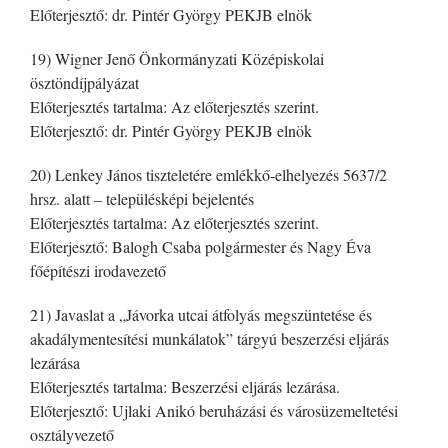
Előterjesztő: dr. Pintér György PEKJB elnök
19) Wigner Jenő Önkormányzati Középiskolai
ösztöndíjpályázat
Előterjesztés tartalma: Az előterjesztés szerint.
Előterjesztő: dr. Pintér György PEKJB elnök
20) Lenkey János tiszteletére emlékkő-elhelyezés 5637/2
hrsz. alatt – településképi bejelentés
Előterjesztés tartalma: Az előterjesztés szerint.
Előterjesztő: Balogh Csaba polgármester és Nagy Éva
főépítészi irodavezető
21) Javaslat a „Jávorka utcai átfolyás megszüntetése és
akadálymentesítési munkálatok” tárgyú beszerzési eljárás
lezárása
Előterjesztés tartalma: Beszerzési eljárás lezárása.
Előterjesztő: Ujlaki Anikó beruházási és városüzemeltetési
osztályvezető