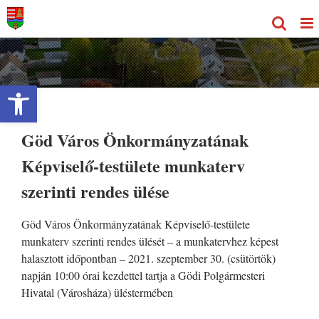
Kihagyás
Eszköztár megnyitása
Göd Város Önkormányzatának
Képviselő-testülete munkaterv
szerinti rendes ülése
Göd Város Önkormányzatának Képviselő-testülete
munkaterv szerinti rendes ülését – a munkatervhez képest
halasztott időpontban – 2021. szeptember 30. (csütörtök)
napján 10:00 órai kezdettel tartja a Gödi Polgármesteri
Hivatal (Városháza) üléstermében