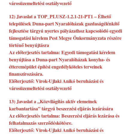
városüzemeltetési osztályvezető
12) Javaslat a TOP_PLUSZ-1.2.1-21-PT1 – Élhető
települések Duna-part Nyaralóházak gazdaságélénkítő
fejlesztése tárgyú nyertes pályázathoz kapcsolódó egyedi
támogatási kérelem Pest Megye Önkormányzata részére
történő benyújtásra
Az előterjesztés tartalma: Egyedi támogatási kérelem
benyújtása a Duna-part Nyaralóházak konyha- és
étteremépület építési engedélyköteles terveinek
finanszírozására.
Előterjesztő: Virok-Ujlaki Anikó beruházási és
városüzemeltetési osztályvezető
13) Javaslat a „Közvilágítás aktív elemeinek
karbantartása” tárgyú beszerzési eljárás lezárására
Az előterjesztés tartalma: Beszerzési eljárás lezárása és
felhatalmazás szerződéskötésre.
Előterjesztő: Virok-Ujlaki Anikó beruházási és