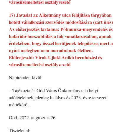
városüzemeltetési osztályvezető
17) Javaslat az Alkotmány utca felújítása tárgyában
kötött vállalkozási szerződés módosítására (zárt ülés)
Az előterjesztés tartalma: Pótmunka-megrendelés és
határidő-hosszabbítás a fák vonatkozásában, annak
érdekében, hogy ősszel kerüljenek telepítésre, mert a
nyári melegben nem maradnának életben.
Előterjesztő: Virok-Ujlaki Anikó beruházási és
városüzemeltetési osztályvezető
Napirenden kívül:
– Tájékoztatás Göd Város Önkormányzata helyi
adótételeinek jelenleg hatályos és 2023. évre tervezett
mértékéről.
Göd, 2022. augusztus 26.
Tisztelettel: