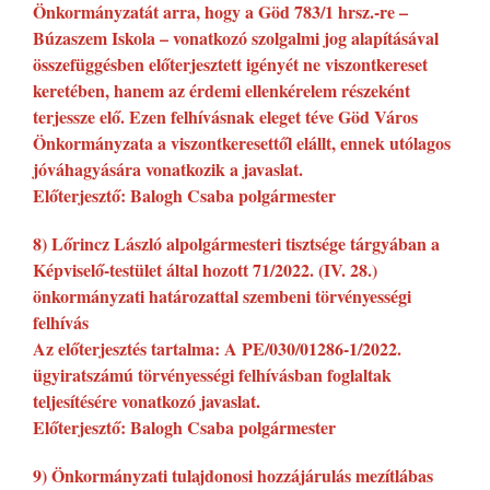
Önkormányzatát arra, hogy a Göd 783/1 hrsz.-re –
Búzaszem Iskola – vonatkozó szolgalmi jog alapításával
összefüggésben előterjesztett igényét ne viszontkereset
keretében, hanem az érdemi ellenkérelem részeként
terjessze elő. Ezen felhívásnak eleget téve Göd Város
Önkormányzata a viszontkeresettől elállt, ennek utólagos
jóváhagyására vonatkozik a javaslat.
Előterjesztő: Balogh Csaba polgármester
8) Lőrincz László alpolgármesteri tisztsége tárgyában a
Képviselő-testület által hozott 71/2022. (IV. 28.)
önkormányzati határozattal szembeni törvényességi
felhívás
Az előterjesztés tartalma: A PE/030/01286-1/2022.
ügyiratszámú törvényességi felhívásban foglaltak
teljesítésére vonatkozó javaslat.
Előterjesztő: Balogh Csaba polgármester
9) Önkormányzati tulajdonosi hozzájárulás mezítlábas