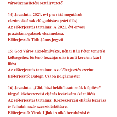
városüzemeltetési osztályvezető
14) Javaslat a 2021. évi praxistámogatások
elszámolásának elfogadására (zárt ülés)
Az előterjesztés tartalma: A 2021. évi orvosi
praxistámogatások elszámolása.
Előterjesztő: Tóth János jegyző
15) Göd Város alkotóművésze, néhai Báli Péter temetési
költségeihez történő hozzájárulás iránti kérelem (zárt
ülés)
Az előterjesztés tartalma: Az előterjesztés szerint.
Előterjesztő: Balogh Csaba polgármester
16) Javaslat a „Göd, házi bekötő csatornák kiépítése”
tárgyú közbeszerzési eljárás lezárására (zárt ülés)
Az előterjesztés tartalma: Közbeszerzési eljárás lezárása
és felhatalmazás szerződéskötésre.
Előterjesztő: Virok-Ujlaki Anikó beruházási és