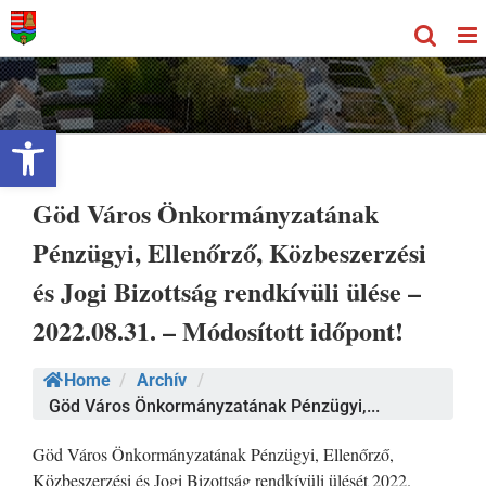
Kihagyás
Eszköztár megnyitása
Göd Város Önkormányzatának
Pénzügyi, Ellenőrző, Közbeszerzési
és Jogi Bizottság rendkívüli ülése –
2022.08.31. – Módosított időpont!
Home
/
Archív
/
Göd Város Önkormányzatának Pénzügyi,...
Göd Város Önkormányzatának Pénzügyi, Ellenőrző,
Közbeszerzési és Jogi Bizottság rendkívüli ülését 2022.