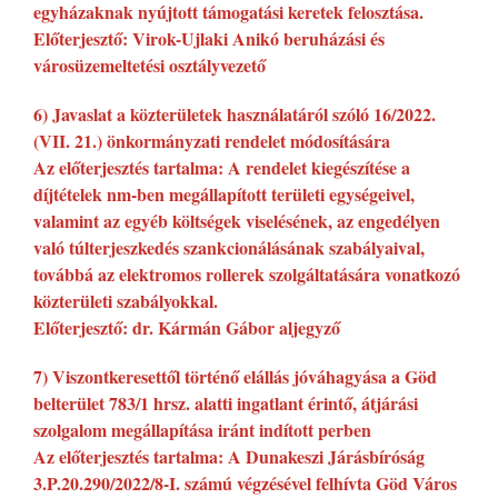
egyházaknak nyújtott támogatási keretek felosztása.
Előterjesztő: Virok-Ujlaki Anikó beruházási és
városüzemeltetési osztályvezető
6) Javaslat a közterületek használatáról szóló 16/2022.
(VII. 21.) önkormányzati rendelet módosítására
Az előterjesztés tartalma: A rendelet kiegészítése a
díjtételek nm-ben megállapított területi egységeivel,
valamint az egyéb költségek viselésének, az engedélyen
való túlterjeszkedés szankcionálásának szabályaival,
továbbá az elektromos rollerek szolgáltatására vonatkozó
közterületi szabályokkal.
Előterjesztő: dr. Kármán Gábor aljegyző
7) Viszontkeresettől történő elállás jóváhagyása a Göd
belterület 783/1 hrsz. alatti ingatlant érintő, átjárási
szolgalom megállapítása iránt indított perben
Az előterjesztés tartalma: A Dunakeszi Járásbíróság
3.P.20.290/2022/8-I. számú végzésével felhívta Göd Város