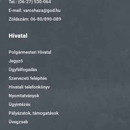
Tel.: (06-27) 530-064
E-mail: varoshaza@god.hu
Zöldszám: 06-80/890-089
Hivatal
Polgármesteri Hivatal
Jegyző
Ügyfélfogadás
Szervezeti felépítés
Hivatali telefonkönyv
Nyomtatványok
Ügyintézés
Pályázatok, támogatások
Üvegzseb