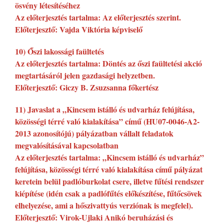
ösvény létesítéséhez
Az előterjesztés tartalma: Az előterjesztés szerint.
Előterjesztő: Vajda Viktória képviselő
10) Őszi lakossági faültetés
Az előterjesztés tartalma: Döntés az őszi faültetési akció
megtartásáról jelen gazdasági helyzetben.
Előterjesztő: Giczy B. Zsuzsanna főkertész
11) Javaslat a „Kincsem istálló és udvarház felújítása,
közösségi térré való kialakítása” című (HU07-0046-A2-
2013 azonosítójú) pályázatban vállalt feladatok
megvalósításával kapcsolatban
Az előterjesztés tartalma: „Kincsem istálló és udvarház”
felújítása, közösségi térré való kialakítása című pályázat
keretein belül padlóburkolat csere, illetve fűtési rendszer
kiépítése (idén csak a padlófűtés előkészítése, fűtőcsövek
elhelyezése, ami a hőszivattyús verziónak is megfelel).
Előterjesztő: Virok-Ujlaki Anikó beruházási és