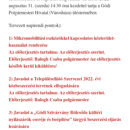
augusztus 31. (szerda) 14:30 órai kezdettel tartja a Gödi
Polgármesteri Hivatal (Városháza) üléstermében
Tervezett napirendi pont(ok):
1) Mikromobilitási eszközökkel kapcsolatos közterület-
használat rendezése
Az előterjesztés tartalma: Az előterjesztés szerint.
Előterjesztő: Balogh Csaba polgármester /az előterjesztés
később kerül kiküldésre/
2) Javaslat a Településellátó Szervezet 2022. évi
közbeszerzési tervének elfogadására
Az előterjesztés tartalma: Az előterjesztés szerint.
Előterjesztő: Balogh Csaba polgármester
3) Javaslat a „Gödi Szivárvány Bölcsőde kültéri
nyílászárók cseréje és beépítése” tárgyú beszerzési eljárás
lezárására