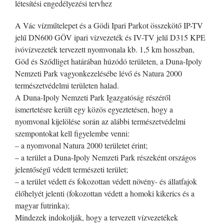
létesítési engedélyezési tervhez
A Vác vízműtelepet és a Gödi Ipari Parkot összekötő IP-TV
jelű DN600 GÖV ipari vízvezeték és IV-TV jelű D315 KPE
ivóvízvezeték tervezett nyomvonala kb. 1,5 km hosszban,
Göd és Sződliget határában húzódó területen, a Duna-Ipoly
Nemzeti Park vagyonkezelésébe lévő és Natura 2000
természetvédelmi területen halad.
A Duna-Ipoly Nemzeti Park Igazgatóság részéről
ismertetésre került egy közös egyeztetésen, hogy a
nyomvonal kijelölése során az alábbi természetvédelmi
szempontokat kell figyelembe venni:
– a nyomvonal Natura 2000 területet érint;
– a terület a Duna-Ipoly Nemzeti Park részeként országos
jelentőségű védett természeti terület;
– a terület védett és fokozottan védett növény- és állatfajok
élőhelyét jelenti (fokozottan védett a homoki kikerics és a
magyar futrinka);
Mindezek indokolják, hogy a tervezett vízvezetékek