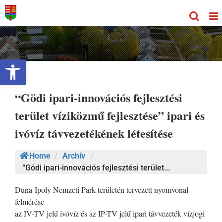
Kihagyás
Eszköztár megnyitása
“Gödi ipari-innovációs fejlesztési
terület víziközmű fejlesztése” ipari és
ivóvíz távvezetékének létesítése
Home
/
Archív
/
“Gödi ipari-innovációs fejlesztési terület...
Duna-Ipoly Nemzeti Park területén tervezett nyomvonal
felmérése
az IV-TV jelű ívóvíz és az IP-TV jelű ipari távvezeték vízjogi