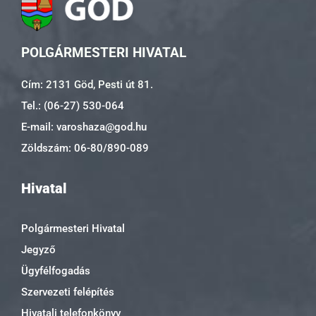
POLGÁRMESTERI HIVATAL
Cím: 2131 Göd, Pesti út 81.
Tel.: (06-27) 530-064
E-mail: varoshaza@god.hu
Zöldszám: 06-80/890-089
Hivatal
Polgármesteri Hivatal
Jegyző
Ügyfélfogadás
Szervezeti felépítés
Hivatali telefonkönyv