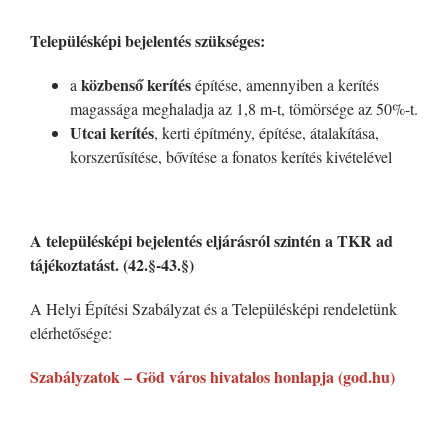
Településképi bejelentés szükséges:
közbenső kerítés
a
építése, amennyiben a kerítés
magassága meghaladja az 1,8 m-t, tömörsége az 50%-t.
Utcai kerítés
, kerti építmény, építése, átalakítása,
korszerűsítése, bővítése a fonatos kerítés kivételével
A településképi bejelentés eljárásról szintén a TKR ad
tájékoztatást. (42.§-43.§)
A Helyi Építési Szabályzat és a Településképi rendeletünk
elérhetősége:
Szabályzatok – Göd város hivatalos honlapja (god.hu)