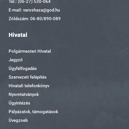
Tel.: (06-27) 530-064
E-mail: varoshaza@god.hu
Zöldszám: 06-80/890-089
Hivatal
Polgármesteri Hivatal
Jegyző
Ügyfélfogadás
Szervezeti felépítés
Hivatali telefonkönyv
Nyomtatványok
Ügyintézés
Pályázatok, támogatások
Üvegzseb