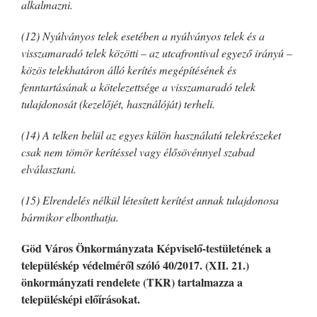
alkalmazni.
(12) Nyúlványos telek esetében a nyúlványos telek és a
visszamaradó telek közötti – az utcafrontival egyező irányú –
közös telekhatáron álló kerítés megépítésének és
fenntartásának a kötelezettsége a visszamaradó telek
tulajdonosát (kezelőjét, használóját) terheli.
(14) A telken belül az egyes külön használatú telekrészeket
csak nem tömör kerítéssel vagy élősövénnyel szabad
elválasztani.
(15) Elrendelés nélkül létesített kerítést annak tulajdonosa
bármikor elbonthatja.
Göd Város Önkormányzata Képviselő-testületének a
településkép védelméről szóló 40/2017. (XII. 21.)
önkormányzati rendelete (TKR) tartalmazza a
településképi előírásokat.