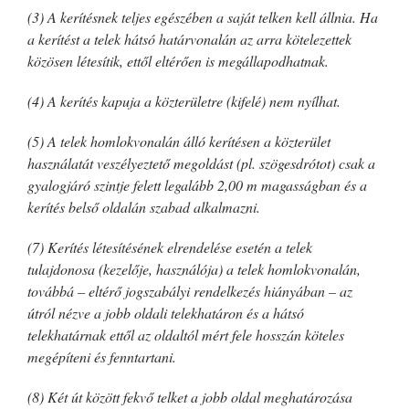
(3) A kerítésnek teljes egészében a saját telken kell állnia. Ha
a kerítést a telek hátsó határvonalán az arra kötelezettek
közösen létesítik, ettől eltérően is megállapodhatnak.
(4) A kerítés kapuja a közterületre (kifelé) nem nyílhat.
(5) A telek homlokvonalán álló kerítésen a közterület
használatát veszélyeztető megoldást (pl. szögesdrótot) csak a
gyalogjáró szintje felett legalább 2,00 m magasságban és a
kerítés belső oldalán szabad alkalmazni.
(7) Kerítés létesítésének elrendelése esetén a telek
tulajdonosa (kezelője, használója) a telek homlokvonalán,
továbbá – eltérő jogszabályi rendelkezés hiányában – az
útról nézve a jobb oldali telekhatáron és a hátsó
telekhatárnak ettől az oldaltól mért fele hosszán köteles
megépíteni és fenntartani.
(8) Két út között fekvő telket a jobb oldal meghatározása