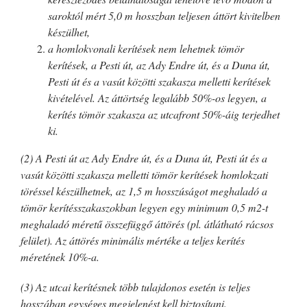
saroktól mért 5,0 m hosszban teljesen áttört kivitelben
készülhet,
a homlokvonali kerítések nem lehetnek tömör
kerítések, a Pesti út, az Ady Endre út, és a Duna út,
Pesti út és a vasút közötti szakasza melletti kerítések
kivételével. Az áttörtség
legalább 50%-os legyen, a
kerítés tömör szakasza az utcafront 50%-áig terjedhet
ki.
(2) A Pesti út az Ady Endre út, és a Duna út, Pesti út és a
vasút közötti szakasza melletti tömör kerítések homlokzati
töréssel készülhetnek, az 1,5 m hosszúságot meghaladó a
tömör kerítésszakaszokban legyen egy minimum 0,5 m2-t
meghaladó méretű összefüggő áttörés (pl. átlátható rácsos
felület). Az áttörés minimális mértéke a teljes kerítés
méretének 10%-a.
(3) Az utcai kerítésnek több tulajdonos esetén is teljes
hosszában egységes megjelenést kell biztosítani.