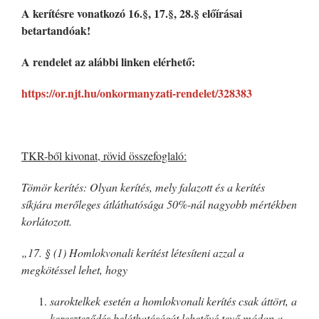
A kerítésre vonatkozó 16.§, 17.§, 28.§ előírásai
betartandóak!
A rendelet az alábbi linken elérhető:
https://or.njt.hu/onkormanyzati-rendelet/328383
TKR-ből kivonat, rövid összefoglaló:
Tömör kerítés: Olyan kerítés, mely falazott és a kerítés
síkjára merőleges átláthatósága 50%-nál nagyobb mértékben
korlátozott.
„17. § (1) Homlokvonali kerítést létesíteni azzal a
megkötéssel lehet, hogy
saroktelkek esetén a homlokvonali kerítés csak áttört, a
kereszteződés beláthatóságát lehetővé tevő módon a