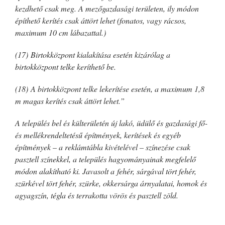
kezdhető csak meg. A mezőgazdasági területen, ily módon
építhető kerítés csak áttört lehet (fonatos, vagy rácsos,
maximum 10 cm lábazattal.)
(17) Birtokközpont kialakítása esetén kizárólag a
birtokközpont telke keríthető be.
(18) A birtokközpont telke lekerítése esetén, a maximum 1,8
m magas kerítés csak áttört lehet.”
A település bel és külterületén új lakó, üdülő és gazdasági fő-
és mellékrendeltetésű építmények, kerítések és egyéb
építmények – a reklámtábla kivételével – színezése csak
pasztell színekkel, a település hagyományainak megfelelő
módon alakítható ki. Javasolt a fehér, sárgával tört fehér,
szürkével tört fehér, szürke, okkersárga árnyalatai, homok és
agyagszín, tégla és terrakotta vörös és pasztell zöld.