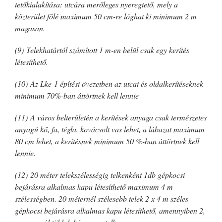
tetőkialakítása: utcára merőleges nyeregtető, mely a
közterület fölé maximum 50 cm-re lóghat ki minimum 2 m
magasan.
(9) Telekhatártól számított 1 m-en belül csak egy kerítés
létesíthető.
(10) Az Lke-1 építési övezetben az utcai és oldalkerítéseknek
minimum 70%-ban áttörtnek kell lennie
(11) A város belterületén a kerítések anyaga csak természetes
anyagú kő, fa, tégla, kovácsolt vas lehet, a lábazat maximum
80 cm lehet, a kerítésnek minimum 50 %-ban áttörtnek kell
lennie.
(12) 20 méter telekszélességig telkenként 1db gépkocsi
bejárásra alkalmas kapu létesíthető maximum 4 m
szélességben. 20 méternél szélesebb telek 2 x 4 m széles
gépkocsi bejárásra alkalmas kapu létesíthető, amennyiben 2,