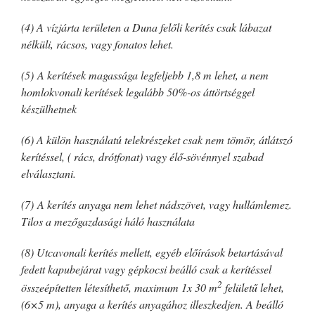
(4) A vízjárta területen a Duna felőli kerítés csak lábazat
nélküli, rácsos, vagy fonatos lehet.
(5) A kerítések magassága legfeljebb 1,8 m lehet, a nem
homlokvonali kerítések legalább 50%-os áttörtséggel
készülhetnek
(6) A külön használatú telekrészeket csak nem tömör, átlátszó
kerítéssel, ( rács, drótfonat) vagy élő-sövénnyel szabad
elválasztani.
(7) A kerítés anyaga nem lehet nádszövet, vagy hullámlemez.
Tilos a mezőgazdasági háló használata
(8) Utcavonali kerítés mellett, egyéb előírások betartásával
fedett kapubejárat vagy gépkocsi beálló csak a kerítéssel
2
összeépítetten létesíthető, maximum 1x 30 m
felületű lehet,
(6×5 m), anyaga a kerítés anyagához illeszkedjen. A beálló