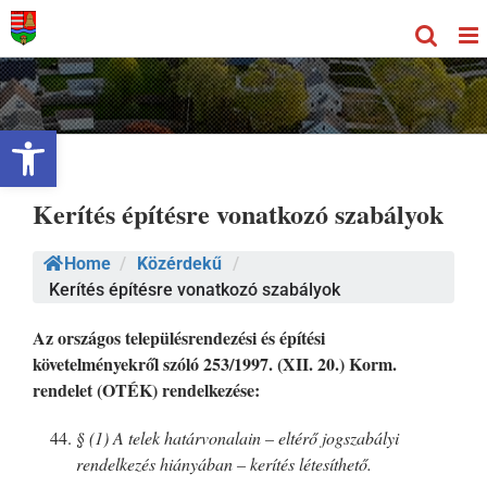
Kihagyás
Eszköztár megnyitása
Kerítés építésre vonatkozó szabályok
Home
/
Közérdekű
/
Kerítés építésre vonatkozó szabályok
Az
országos településrendezési és építési
követelményekről szóló 253/1997. (XII. 20.) Korm.
rendelet
(OTÉK) rendelkezése:
§ (1) A telek határvonalain – eltérő jogszabályi
rendelkezés hiányában – kerítés létesíthető.