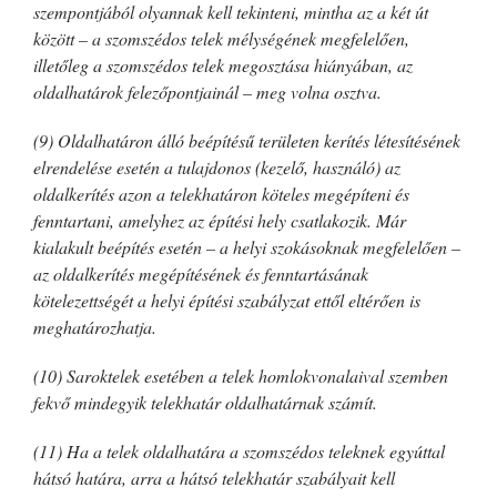
szempontjából olyannak kell tekinteni, mintha az a két út
között – a szomszédos telek mélységének megfelelően,
illetőleg a szomszédos telek megosztása hiányában, az
oldalhatárok felezőpontjainál – meg volna osztva.
(9) Oldalhatáron álló beépítésű területen kerítés létesítésének
elrendelése esetén a tulajdonos (kezelő, használó) az
oldalkerítés azon a telekhatáron köteles megépíteni és
fenntartani, amelyhez az építési hely csatlakozik. Már
kialakult beépítés esetén – a helyi szokásoknak megfelelően –
az oldalkerítés megépítésének és fenntartásának
kötelezettségét a helyi építési szabályzat ettől eltérően is
meghatározhatja.
(10) Saroktelek esetében a telek homlokvonalaival szemben
fekvő mindegyik telekhatár oldalhatárnak számít.
(11) Ha a telek oldalhatára a szomszédos teleknek egyúttal
hátsó határa, arra a hátsó telekhatár szabályait kell