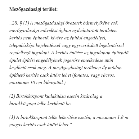
Mezőgazdasági terület:
„28. § (1) A mezőgazdasági övezetek bármelyikébe eső,
mezőgazdasági művelési ágban nyilvántartott területen
kerítés nem építhető, kivéve az építési engedéllyel,
településképi bejelentéssel vagy egyszerűsített bejelentéssel
rendelkező ingatlant. A kerítés építése az ingatlanon építendő
épület építési engedélyének jogerőre emelkedése után
kezdhető csak meg. A mezőgazdasági területen ily módon
építhető kerítés csak áttört lehet (fonatos, vagy rácsos,
maximum 10 cm lábazattal.)
(2) Birtokközpont kialakítása esetén kizárólag a
birtokközpont telke keríthető be
.
(3) A birtokközpont telke lekerítése esetén, a maximum 1,8 m
magas kerítés csak áttört lehet.”