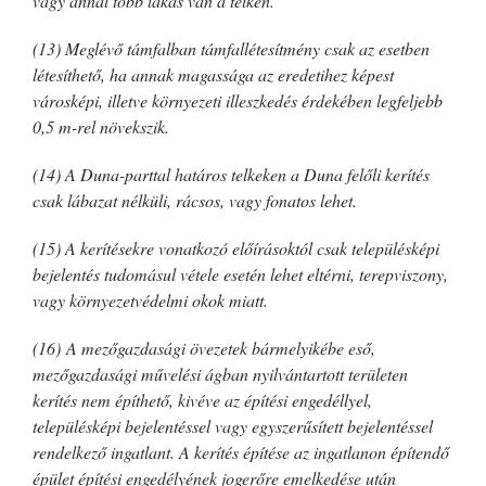
vagy annál több lakás van a telken.
(13) Meglévő támfalban támfallétesítmény csak az esetben
létesíthető, ha annak magassága az eredetihez képest
városképi, illetve környezeti illeszkedés érdekében legfeljebb
0,5 m-rel növekszik.
(14) A Duna-parttal határos telkeken a Duna felőli kerítés
csak lábazat nélküli, rácsos, vagy fonatos lehet.
(15) A kerítésekre vonatkozó előírásoktól csak településképi
bejelentés tudomásul vétele esetén lehet eltérni, terepviszony,
vagy környezetvédelmi okok miatt.
(16) A mezőgazdasági övezetek bármelyikébe eső,
mezőgazdasági művelési ágban nyilvántartott területen
kerítés nem építhető, kivéve az építési engedéllyel,
településképi bejelentéssel vagy egyszerűsített bejelentéssel
rendelkező ingatlant. A kerítés építése az ingatlanon építendő
épület építési engedélyének jogerőre emelkedése után