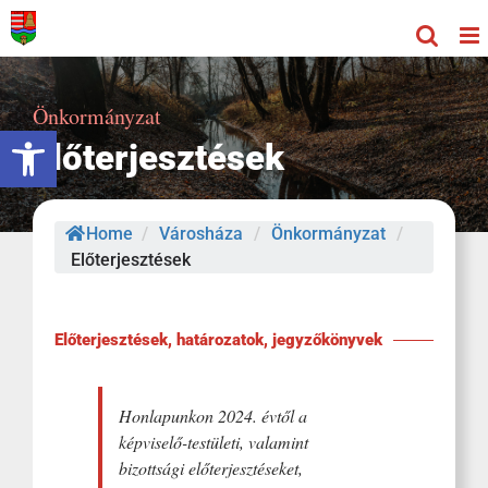
Kihagyás
Önkormányzat
Eszköztár megnyitása
Előterjesztések
Home
/
Városháza
/
Önkormányzat
/
Előterjesztések
Előterjesztések, határozatok, jegyzőkönyvek
Honlapunkon 2024. évtől a
képviselő-testületi, valamint
bizottsági előterjesztéseket,