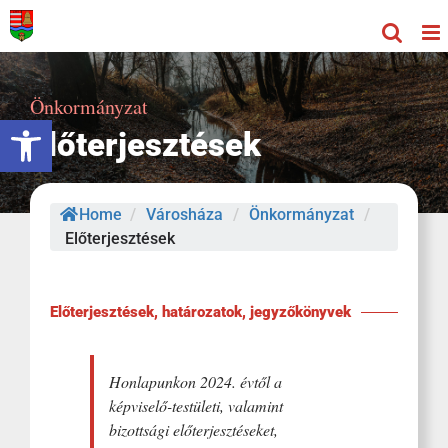
Kihagyás
Önkormányzat
Eszköztár megnyitása
Előterjesztések
Home
/
Városháza
/
Önkormányzat
/
Előterjesztések
Előterjesztések, határozatok, jegyzőkönyvek
Honlapunkon 2024. évtől a
képviselő-testületi, valamint
bizottsági előterjesztéseket,