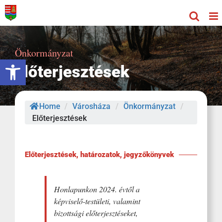
Kihagyás
Önkormányzat
Eszköztár megnyitása
Előterjesztések
Home
/
Városháza
/
Önkormányzat
/
Előterjesztések
Előterjesztések, határozatok, jegyzőkönyvek
Honlapunkon 2024. évtől a
képviselő-testületi, valamint
bizottsági előterjesztéseket,