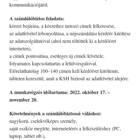
kommunikációjától.
A számlálóbiztos feladata:
körzet bejárása, a körzethez tartozó címek felkeresése,
az adatfelvétel lebonyolítása, a népszámlálási kérdőív kitöltése
az adatszolgáltatóval (ahol nem töltötték ki a kérdőívet
interneten),
a címek pontosítása, esetleges új címek felvétele,
folyamatos kapcsolattartás a felülvizsgálóval.
Előreláthatólag 100–140 címen kell kérdőívet kitöltenie,
tableten keresztül, amit a KSH biztosít az adatfelvétel idejére.
A munkavégzés időtartama: 2022. október 17. –
november 20.
Követelmények a számlálóbiztossá váláshoz:
nagykorú, cselekvőképes személy,
saját eszköz megléte, internetelérés a felkészüléshez (PC,
laptop, tablet stb.),