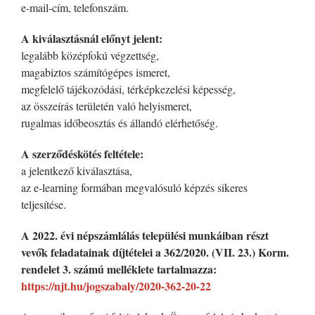
e-mail-cím, telefonszám.
A kiválasztásnál előnyt jelent:
legalább középfokú végzettség,
magabiztos számítógépes ismeret,
megfelelő tájékozódási, térképkezelési képesség,
az összeírás területén való helyismeret,
rugalmas időbeosztás és állandó elérhetőség.
A szerződéskötés feltétele:
a jelentkező kiválasztása,
az e-learning formában megvalósuló képzés sikeres
teljesítése.
A 2022. évi népszámlálás települési munkáiban részt
vevők feladatainak díjtételei a 362/2020. (VII. 23.) Korm.
rendelet 3. számú melléklete tartalmazza:
https://njt.hu/jogszabaly/2020-362-20-22