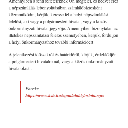
Amennyiben a fenti feltételeknek Ön megfelel, és kedvet érez
a népszámlálás lebonyolításában számlálóbiztosként
közreműködni, kérjük, keresse fel a helyi népszámlálási
felelőst, aki vagy a polgármesteri hivatal, vagy a közös
önkormányzati hivatal jegyzője. Amennyiben bizonytalan az
illetékes népszámlálási felelős személyében, kérjük, forduljon
a helyi önkormányzathoz további információért!
A jelentkezési időszakról és határidőről, kérjük, érdeklődjön
a polgármesteri hivataloknál, vagy a közös önkormányzati
hivataloknál.
Forrás:
https://www.ksh.hu/szamlalobiztostoborzas