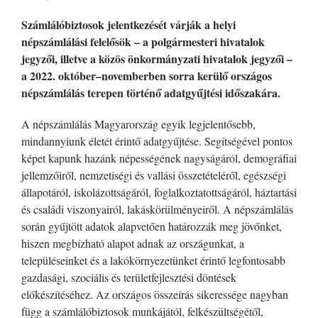
Számlálóbiztosok jelentkezését várják a helyi
népszámlálási felelősök – a polgármesteri hivatalok
jegyzői, illetve a közös önkormányzati hivatalok jegyzői –
a 2022. október–novemberben sorra kerülő országos
népszámlálás terepen történő adatgyűjtési időszakára.
A népszámlálás Magyarország egyik legjelentősebb,
mindannyiunk életét érintő adatgyűjtése. Segítségével pontos
képet kapunk hazánk népességének nagyságáról, demográfiai
jellemzőiről, nemzetiségi és vallási összetételéről, egészségi
állapotáról, iskolázottságáról, foglalkoztatottságáról, háztartási
és családi viszonyairól, lakáskörülményeiről. A népszámlálás
során gyűjtött adatok alapvetően határozzák meg jövőnket,
hiszen megbízható alapot adnak az országunkat, a
településeinket és a lakókörnyezetünket érintő legfontosabb
gazdasági, szociális és területfejlesztési döntések
előkészítéséhez. Az országos összeírás sikeressége nagyban
függ a számlálóbiztosok munkájától, felkészültségétől,