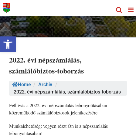
Kihagyás
Eszköztár megnyitása
2022. évi népszámlálás,
számlálóbiztos-toborzás
Home
/
Archív
/
2022. évi népszámlálás, számlálóbiztos-toborzás
Felhívás a 2022. évi népszámlálás lebonyolításában
közreműködő számlálóbiztosok jelentkezésére
Munkalehetőség: vegyen részt Ön is a népszámlálás
lebonyolításában!