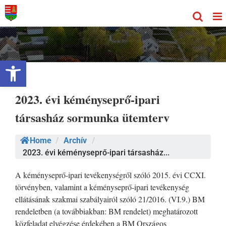
Kihagyás
Eszköztár megnyitása
2023. évi kéményseprő-ipari
társasház sormunka ütemterv
Home
/
Archív
/
2023. évi kéményseprő-ipari társasház...
A kéményseprő-ipari tevékenységről szóló 2015. évi CCXI.
törvényben, valamint a kéményseprő-ipari tevékenység
ellátásának szakmai szabályairól szóló 21/2016. (VI.9.) BM
rendeletben (a továbbiakban: BM rendelet) meghatározott
közfeladat elvégzése érdekében a BM Országos