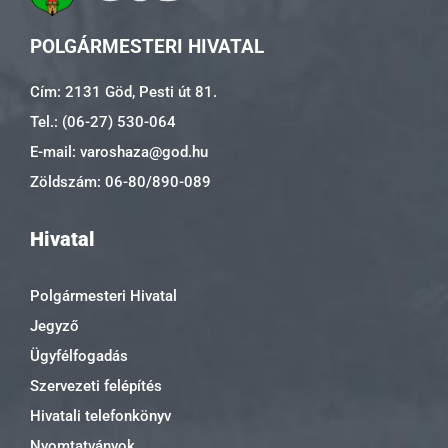
POLGÁRMESTERI HIVATAL
Cím: 2131 Göd, Pesti út 81.
Tel.: (06-27) 530-064
E-mail: varoshaza@god.hu
Zöldszám: 06-80/890-089
Hivatal
Polgármesteri Hivatal
Jegyző
Ügyfélfogadás
Szervezeti felépítés
Hivatali telefonkönyv
Nyomtatványok