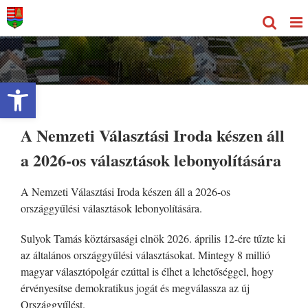
Kihagyás
Eszköztár megnyitása
A Nemzeti Választási Iroda készen áll
a 2026-os választások lebonyolítására
A Nemzeti Választási Iroda készen áll a 2026-os
országgyűlési választások lebonyolítására.
Sulyok Tamás köztársasági elnök 2026. április 12-ére tűzte ki
az általános országgyűlési választásokat. Mintegy 8 millió
magyar választópolgár ezúttal is élhet a lehetőséggel, hogy
érvényesítse demokratikus jogát és megválassza az új
Országgyűlést.