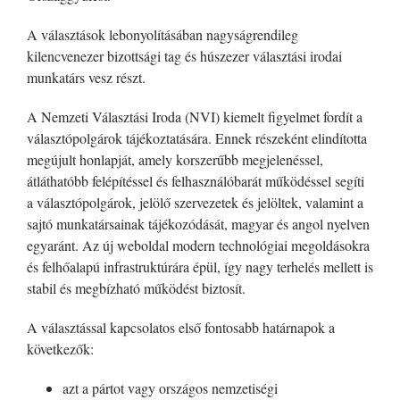
A választások lebonyolításában nagyságrendileg
kilencvenezer bizottsági tag és húszezer választási irodai
munkatárs vesz részt.
A Nemzeti Választási Iroda (NVI) kiemelt figyelmet fordít a
választópolgárok tájékoztatására. Ennek részeként elindította
megújult honlapját, amely korszerűbb megjelenéssel,
átláthatóbb felépítéssel és felhasználóbarát működéssel segíti
a választópolgárok, jelölő szervezetek és jelöltek, valamint a
sajtó munkatársainak tájékozódását, magyar és angol nyelven
egyaránt. Az új weboldal modern technológiai megoldásokra
és felhőalapú infrastruktúrára épül, így nagy terhelés mellett is
stabil és megbízható működést biztosít.
A választással kapcsolatos első fontosabb határnapok a
következők:
azt a pártot vagy országos nemzetiségi