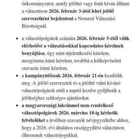
önkormányzatot, amely jelöltet vagy listát kíván állítani
2026. február 3-ától lehet jelölő
a választáson
szervezetként bejelenteni
a Nemzeti Választási
Bizottságnál.
2026. február 5-étől válik
a választópolgárok számára
elérhetővé a választásokkal kapcsolatos kérelmek
benyújtása
, úgy mint átjelentkezési kérelem,
mozgóurna iránti kérelem, továbbá a külképviseleti
szavazás iránti kérelem.
kampányidőszak 2026. február 21-én
a
kezdődik
meg. A jelölő szervezetek és a jelöltté válni kívánó
választópolgárok ettől a naptól kezdve gyűjthetik a
jelöltséghez szükséges ajánlásokat.
a magyarországi lakcímmel nem rendelkező
választópolgárok 2026. március 18-ig kérhetik
felvételüket
a levélben szavazók névjegyzékébe ahhoz,
hogy a 2026. évi általános országgyűlési választáson
élhessenek választójogukkal.