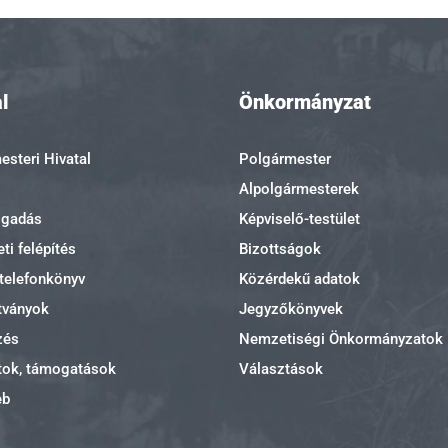
l
Önkormányzat
steri Hivatal
Polgármester
Alpolgármesterek
ogadás
Képviselő-testület
ti felépítés
Bizottságok
 telefonkönyv
Közérdekű adatok
tványok
Jegyzőkönyvek
zés
Nemzetiségi Önkormányzatok
tok, támogatások
Választások
eb