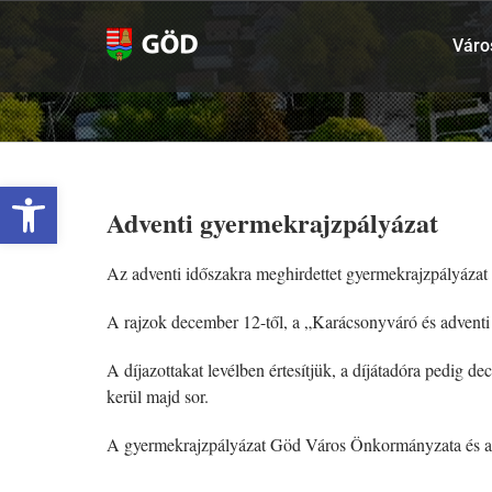
Kihagyás
Váro
Eszköztár megnyitása
Adventi gyermekrajzpályázat
Az adventi időszakra meghirdettet gyermekrajzpályázat l
A rajzok december 12-től, a „Karácsonyváró és adventi
A díjazottakat levélben értesítjük, a díjátadóra pedig
kerül majd sor.
A gyermekrajzpályázat Göd Város Önkormányzata és a