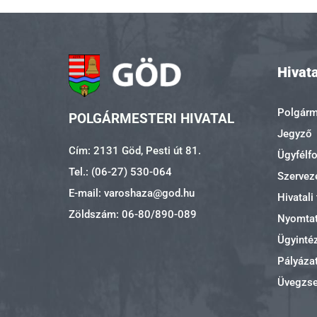
Hivata
Polgárme
POLGÁRMESTERI HIVATAL
Jegyző
Cím: 2131 Göd, Pesti út 81.
Ügyfélf
Tel.: (06-27) 530-064
Szerveze
E-mail: varoshaza@god.hu
Hivatali
Zöldszám: 06-80/890-089
Nyomta
Ügyinté
Pályáza
Üvegzs