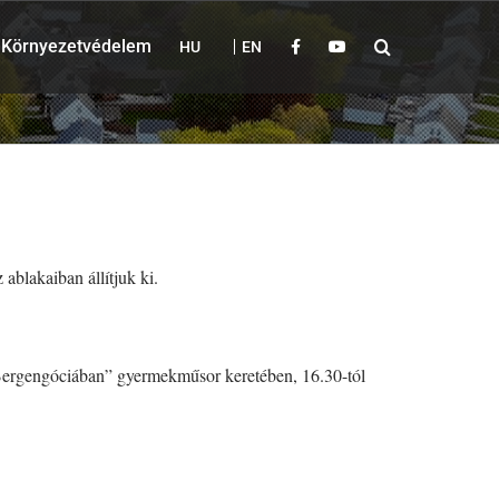
Környezetvédelem
HU
EN
ablakaiban állítjuk ki.
y Bergengóciában” gyermekműsor keretében, 16.30-tól