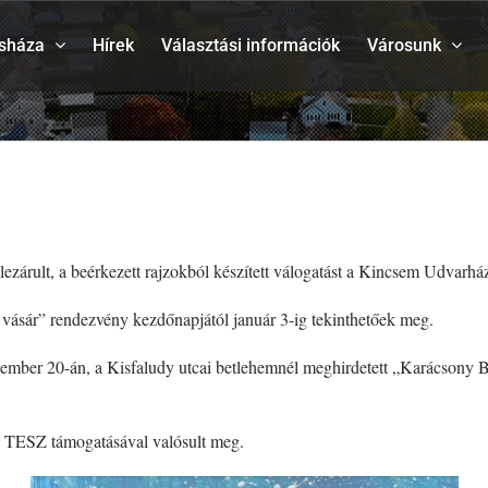
sháza
Hírek
Választási információk
Városunk
ezárult, a beérkezett rajzokból készített válogatást a Kincsem Udvarház 
 vásár” rendezvény kezdőnapjától január 3-ig tekinthetőek meg.
 december 20-án, a Kisfaludy utcai betlehemnél meghirdetett „Karácson
 TESZ támogatásával valósult meg.