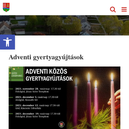
Kihagyás
Eszköztár megnyitása
Adventi gyertyagyújtások