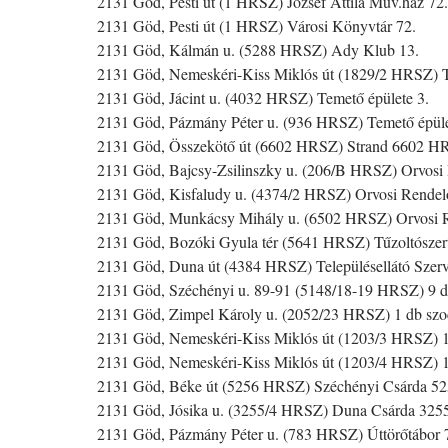
2131 Göd, Pesti út (1 HRSZ) József Attila Műv.ház 72.
2131 Göd, Pesti út (1 HRSZ) Városi Könyvtár 72.
2131 Göd, Kálmán u. (5288 HRSZ) Ady Klub 13.
2131 Göd, Nemeskéri-Kiss Miklós út (1829/2 HRSZ) T
2131 Göd, Jácint u. (4032 HRSZ) Temető épülete 3.
2131 Göd, Pázmány Péter u. (936 HRSZ) Temető épüle
2131 Göd, Összekötő út (6602 HRSZ) Strand 6602 
2131 Göd, Bajcsy-Zsilinszky u. (206/B HRSZ) Orvosi 
2131 Göd, Kisfaludy u. (4374/2 HRSZ) Orvosi Rendel
2131 Göd, Munkácsy Mihály u. (6502 HRSZ) Orvosi 
2131 Göd, Bozóki Gyula tér (5641 HRSZ) Tűzoltószer
2131 Göd, Duna út (4384 HRSZ) Településellátó Szerv
2131 Göd, Széchényi u. 89-91 (5148/18-19 HRSZ) 9 db 
2131 Göd, Zimpel Károly u. (2052/23 HRSZ) 1 db szo
2131 Göd, Nemeskéri-Kiss Miklós út (1203/3 HRSZ) 1 d
2131 Göd, Nemeskéri-Kiss Miklós út (1203/4 HRSZ) 1 d
2131 Göd, Béke út (5256 HRSZ) Széchényi Csárda 
2131 Göd, Jósika u. (3255/4 HRSZ) Duna Csárda 32
2131 Göd, Pázmány Péter u. (783 HRSZ) Úttörőtábo