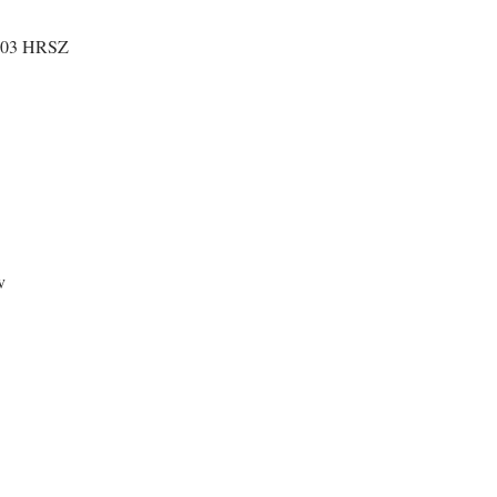
6603 HRSZ
v