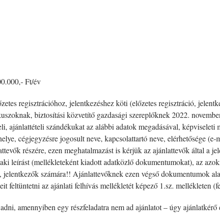
00.000,- Ft/év
őzetes regisztrációhoz, jelentkezéshez köti (előzetes regisztráció, jelent
 alkuszoknak, biztosítási közvetítő gazdasági szereplőknek 2022. novembe
eli, ajánlattételi szándékukat az alábbi adatok megadásával, képvisel
elye, cégjegyzésre jogosult neve, kapcsolattartó neve, elérhetősége (e-ma
tevők részére, ezen meghatalmazást is kérjük az ajánlattevők által a je
ki leírást (mellékleteként kiadott adatközlő dokumentumokat), az azok
t, jelentkezők számára!! Ajánlattevőknek ezen végső dokumentumok alapjá
 feltüntetni az ajánlati felhívás mellékletét képező 1.sz. mellékleten (f
 adni, amennyiben egy részfeladatra nem ad ajánlatot – úgy ajánlatkérő é