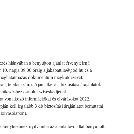
kezés hiányában a benyújtott ajánlat érvénytelen!).
r 10. napja 09:00 óráig a jakabattila@god.hu és a
eti meghatalmazás dokumentum megküldésével:
il, telefonszám). Ajánlatkérő a biztosítási árajánlatok
lentkezéshez csatolni szíveskedjenek.
ra vonatkozó információkat és elvárásokat 2022.
n kell legalább 3 db biztosítási árajánlatot bemutatni
elolvasólapon).
rvénytelennek nyilvánítja az ajánlattevő által benyújtott