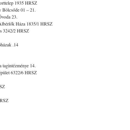
orttelep 1935 HRSZ
 Bölcsőde 01 – 21.
Óvoda 23.
 Albérlők Háza 1835/1 HRSZ
kás 3242/2 HRSZ
óházak .14
 tagintézménye 14.
 épület 6322/6 HRSZ
RSZ
 HRSZ