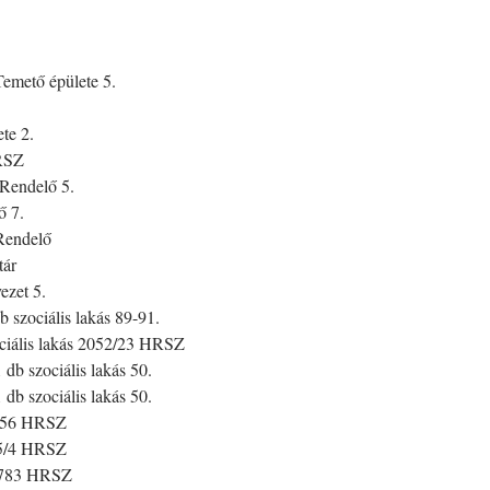
emető épülete 5.
te 2.
HRSZ
Rendelő 5.
ő 7.
Rendelő
tár
ezet 5.
szociális lakás 89-91.
ciális lakás 2052/23 HRSZ
b szociális lakás 50.
b szociális lakás 50.
5256 HRSZ
55/4 HRSZ
r 783 HRSZ