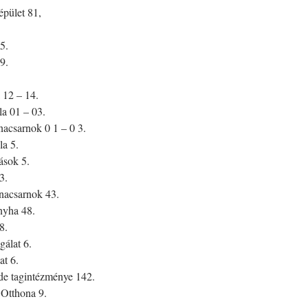
épület 81,
5.
9.
 12 – 14.
a 01 – 03.
acsarnok 0 1 – 0 3.
a 5.
ások 5.
3.
rnacsarnok 43.
nyha 48.
8.
álat 6.
t 6.
e tagintézménye 142.
Otthona 9.