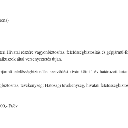
rens)
Hivatal részére vagyonbiztosítás, felelősségbiztosítás és gépjármű-fel
alkuszok által versenyeztetés útján.
épjármű-felelősségbiztosítási szerződést kíván kötni 1 év határozott tart
égbiztosítás, tevékenység: Hatósági tevékenység, hivatali felelősségbiztos
000,- Ft/év