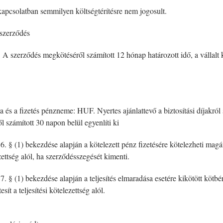
 kapcsolatban semmilyen költségtérítésre nem jogosult.
 szerződés
: A szerződés megkötéséről számított 12 hónap határozott idő, a vállalt k
és a fizetés pénzneme: HUF. Nyertes ajánlattevő a biztosítási díjakról s
ől számított 30 napon belül egyenlíti ki
§ (1) bekezdése alapján a kötelezett pénz fizetésére kötelezheti magát 
ettség alól, ha szerződésszegését kimenti.
§ (1) bekezdése alapján a teljesítés elmaradása esetére kikötött kötbér é
t a teljesítési kötelezettség alól.