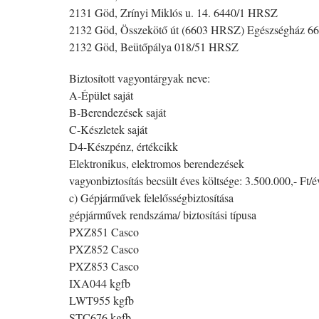
2131 Göd, Zrínyi Miklós u. 14. 6440/1 HRSZ
2132 Göd, Összekötő út (6603 HRSZ) Egészségház 
2132 Göd, Beütőpálya 018/51 HRSZ
Biztosított vagyontárgyak neve:
A-Épület saját
B-Berendezések saját
C-Készletek saját
D4-Készpénz, értékcikk
Elektronikus, elektromos berendezések
vagyonbiztosítás becsült éves költsége: 3.500.000,- Ft/é
c) Gépjárművek felelősségbiztosítása
gépjárművek rendszáma/ biztosítási típusa
PXZ851 Casco
PXZ852 Casco
PXZ853 Casco
IXA044 kgfb
LWT955 kgfb
STC676 kgfb