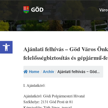
Kihagyás
Váro
Eszköztár megnyitása
Ajánlati felhívás – Göd Város Önk
felelősségbiztosítás és gépjármű-fe
Home
/
Archív
/
Ajánlati felhívás – Göd...
I. Ajánlatkérő:
Ajánlatkérő: Gödi Polgármesteri Hivatal
Székhelye: 2131 Göd Pesti út 81
Képviselője: Tóth János, jegyző