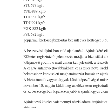
STC677 kgfb
YNB889 kgfb
TDU990 kgfb
TDU991 kgfb
PGK 882 kgfb
PSU682 kgfb
gépjármű felelősségbiztosítás becsült éves költsége: 3.5
A beszerzési eljárásban való ajánlattételt Ajánlatkérő el
Előzetes regisztráció, jelentkezés módja: a biztosítási
tothjanos@god.hu e-mail címen kell jelezniük a részvét
A cég/Ajánlattevő (továbbiakban: cég) teljes neve, székh
bekéréséhez képviseleti meghatalmazást bocsát az ajánlat
A biztosítandó vagyontárgyak körét képező végső műsza
november 10. napján küldi meg az előzetesen regisztrál
és az összeségében legalacsonyabb árajánlat egyes elemeit
Ajánlattevő köteles valamennyi részfeladatra árajánlatot
ajánlatot.