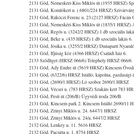
2131 Göd, Nemeskéri-Kiss Miklós út (1935 HRSZ) Sp
2131 Göd, Komlókert u. ( 6801/224 HRSZ) Szivárvány
2131 Göd, Rákóczi Ferenc u. 23.(2127 HRSZ) Fácán 
2131 Göd, Nemeskéri-Kiss Miklós út (1835/1 HRSZ)
2131 Göd, Regős u. (3242/2 HRSZ) 1 db szociális la
2131 Göd, Béke u. (435 HRSZ) 1 db szociális lakás 6.
2131 Göd, Jósika u. (3255/2 HRSZ) Dunaparti Nyaral
2131 Göd, Ifjúság köz (4366 HRSZ) Családi ház 6.
2133 Sződliget (HRSZ 066/6) Telephely HRSZ 066/6
2131 Göd, Ady Endre út (5619 HRSZ) Kincsem Óvoda
2131 Göd, (6322/6) HRSZ Istálló, kápolna, gazdasági
2131 Göd, (2690/1 HRSZ) Ló szobor 2690/1 HRSZ
2131 Göd, Vécsei u. (783 HRSZ) Szakáts kert 783 H
2131 Göd, Pesti út (206/B) Ügyvédi iroda 206/B
2131 Göd, Kincsem park 2. Kincsem Istálló 2690/11
2131 Göd, Zrínyi Miklós u. 24. 6447/1 HRSZ
2131 Göd, Zrínyi Miklós u. 24/a. 6447/2 HRSZ
2132 Göd, Lenkey u. 11. 5616 HRSZ
2132 Göd, Pacsirta u. 1. 8754 HRSZ