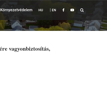
Környezetvédelem
HU
EN
re vagyonbiztosítás,