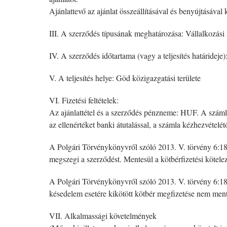
Ajánlattevő az ajánlat összeállításával és benyújtásával
III. A szerződés típusának meghatározása: Vállalkozási
IV. A szerződés időtartama (vagy a teljesítés határideje)
V. A teljesítés helye: Göd közigazgatási területe
VI. Fizetési feltételek:
Az ajánlattétel és a szerződés pénzneme: HUF. A számla 
az ellenértéket banki átutalással, a számla kézhezvételét
A Polgári Törvénykönyvről szóló 2013. V. törvény 6:186. 
megszegi a szerződést. Mentesül a kötbérfizetési kötelez
A Polgári Törvénykönyvről szóló 2013. V. törvény 6:187. 
késedelem esetére kikötött kötbér megfizetése nem mentesí
VII. Alkalmassági követelmények