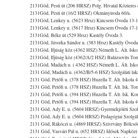
2131Göd, Pesti út (206 HRSZ) Polg. Hivatal Közteres 
2131Göd, Pesti út (16/2 HRSZ) Okmányiroda 60/a.
2131Göd, Lenkey u. (5623 Hrsz) Kincsem Óvoda 13-1
2131Göd, Lenkey u. (5617 Hrsz) Kincsem Óvoda 17-1
2131Göd, Béke út (529 Hrsz) Kastély Óvoda 3.
2131Göd, Jávorka Sándor u. (383 Hrsz) Kastély Óvoda
2131Göd, Ifjúság köz (4362 HSZ) Németh L. Ált. Iskol
2131Göd, Ifjúság köz (4362/A/2 HSZ) Balázsovits Torn
2131Göd, Madách u. ( 4362 HSZ) Németh L. Ált. Iskol
2131 Göd, Madách u. (4362/B/5-6 HSZ) Szolgálati lak
2131 Göd, Petőfi u. (378 HSZ) Huzella T. Ált. Iskola 4
2131 Göd, Petőfi u. (378 HSZ) Huzella T. Ált. Isk. To
2131 Göd, Petőfi u. (394 HSZ) Huzella T. Ált. Isk. Ko
2131 Göd, Petőfi u. (394 HSZ) Huzella T. Ált. Iskola 4
2131 Göd, Ady E. u. (5604 HRSZ) Gyermekjóléti Szolg
2131 Göd, Ady E. u. (5604 HRSZ) Pedagógiai Szolgála
2131 Göd, Rákóczi u. (4869 HRSZ) Szivrvány Bölcsőd
2131 Göd, Vasvári Pál u. (652 HRSZ) Idősek Napközi 