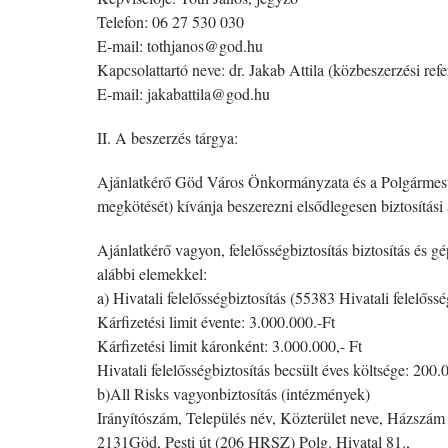
Telefon: 06 27 530 030
E-mail: tothjanos@god.hu
Kapcsolattartó neve: dr. Jakab Attila (közbeszerzési refe
E-mail: jakabattila@god.hu
II. A beszerzés tárgya:
Ajánlatkérő Göd Város Önkormányzata és a Polgármesteri 
megkötését) kívánja beszerezni elsődlegesen biztosítási 
Ajánlatkérő vagyon, felelősségbiztosítás biztosítás és g
alábbi elemekkel:
a) Hivatali felelősségbiztosítás (55383 Hivatali felelőss
Kárfizetési limit évente: 3.000.000.-Ft
Kárfizetési limit káronként: 3.000.000,- Ft
Hivatali felelősségbiztosítás becsült éves költsége: 200.
b)All Risks vagyonbiztosítás (intézmények)
Irányítószám, Település név, Közterület neve, Házszám
2131Göd, Pesti út (206 HRSZ) Polg. Hivatal 81.,