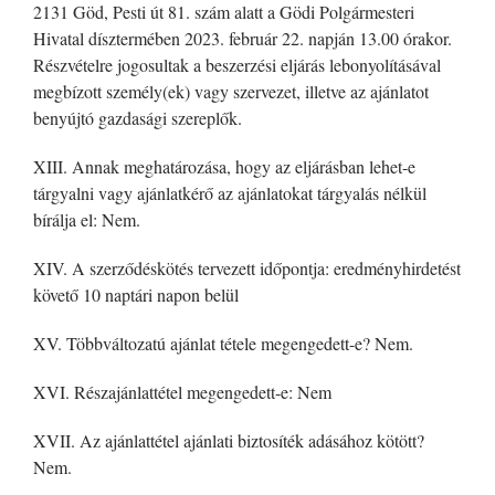
2131 Göd, Pesti út 81. szám alatt a Gödi Polgármesteri
Hivatal dísztermében 2023. február 22. napján 13.00 órakor.
Részvételre jogosultak a beszerzési eljárás lebonyolításával
megbízott személy(ek) vagy szervezet, illetve az ajánlatot
benyújtó gazdasági szereplők.
XIII. Annak meghatározása, hogy az eljárásban lehet-e
tárgyalni vagy ajánlatkérő az ajánlatokat tárgyalás nélkül
bírálja el: Nem.
XIV. A szerződéskötés tervezett időpontja: eredményhirdetést
követő 10 naptári napon belül
XV. Többváltozatú ajánlat tétele megengedett-e? Nem.
XVI. Részajánlattétel megengedett-e: Nem
XVII. Az ajánlattétel ajánlati biztosíték adásához kötött?
Nem.