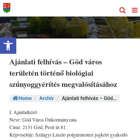
Kihagyás
Eszköztár megnyitása
Ajánlati felhívás – Göd város
területén történő biológiai
szúnyoggyérítés megvalósításához
Home
/
Archív
/
Ajánlati felhívás – Göd...
I. Ajánlatkérő:
Neve: Göd Város Önkormányzata
Címe: 2131 Göd, Pesti út 81.
Képviselője: Szilágyi László polgármesteri jogkört gyakorló