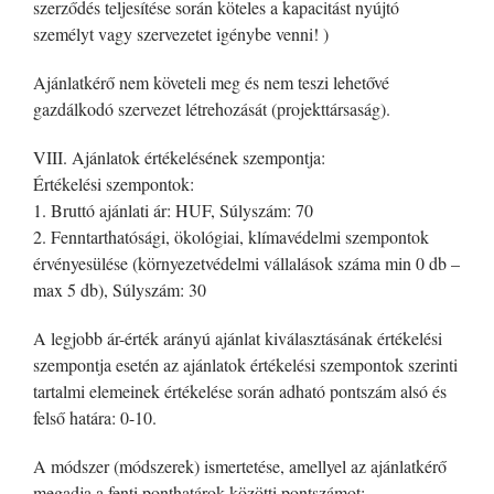
szerződés teljesítése során köteles a kapacitást nyújtó
személyt vagy szervezetet igénybe venni! )
Ajánlatkérő nem követeli meg és nem teszi lehetővé
gazdálkodó szervezet létrehozását (projekttársaság).
VIII. Ajánlatok értékelésének szempontja:
Értékelési szempontok:
1. Bruttó ajánlati ár: HUF, Súlyszám: 70
2. Fenntarthatósági, ökológiai, klímavédelmi szempontok
érvényesülése (környezetvédelmi vállalások száma min 0 db –
max 5 db), Súlyszám: 30
A legjobb ár-érték arányú ajánlat kiválasztásának értékelési
szempontja esetén az ajánlatok értékelési szempontok szerinti
tartalmi elemeinek értékelése során adható pontszám alsó és
felső határa: 0-10.
A módszer (módszerek) ismertetése, amellyel az ajánlatkérő
megadja a fenti ponthatárok közötti pontszámot: