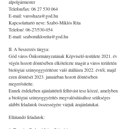
alpolgármester
Telefon/fax: 06 27 530 064
E-mail: varoshaza@god.hu
Kapcsolattartó neve: Szabó-Miklós Rita
Telefon/: 06-27/530-054
E-mail: szabomiklosrita@god.hu
II. A beszerzés tárgya:
Göd város Önkormányzatának Képviselő-testülete 2021. év
végén hozott döntésében elkötelezte magát a város területén
biológiai szúnyoggyérítésre való átállásra 2022. évtől, majd
ezen döntését 2023. januárban hozott döntésében
megerősítette.
Ennek érdekében ajánlattételi felhívást tesz közzé, amelyben
a biológiai szúnyoggyérítés megvalósításához szükséges
alábbi feladatok összességére várjuk árajánlatukat.
Ellátandó feladatok: