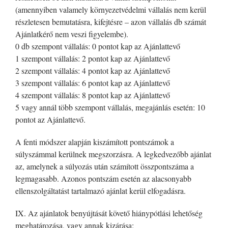
(amennyiben valamely környezetvédelmi vállalás nem kerül
részletesen bemutatásra, kifejtésre – azon vállalás db számát
Ajánlatkérő nem veszi figyelembe).
0 db szempont vállalás: 0 pontot kap az Ajánlattevő
1 szempont vállalás: 2 pontot kap az Ajánlattevő
2 szempont vállalás: 4 pontot kap az Ajánlattevő
3 szempont vállalás: 6 pontot kap az Ajánlattevő
4 szempont vállalás: 8 pontot kap az Ajánlattevő
5 vagy annál több szempont vállalás, megajánlás esetén: 10
pontot az Ajánlattevő.
A fenti módszer alapján kiszámított pontszámok a
súlyszámmal kerülnek megszorzásra. A legkedvezőbb ajánlat
az, amelynek a súlyozás után számított összpontszáma a
legmagasabb. Azonos pontszám esetén az alacsonyabb
ellenszolgáltatást tartalmazó ajánlat kerül elfogadásra.
IX. Az ajánlatok benyújtását követő hiánypótlási lehetőség
meghatározása, vagy annak kizárása: