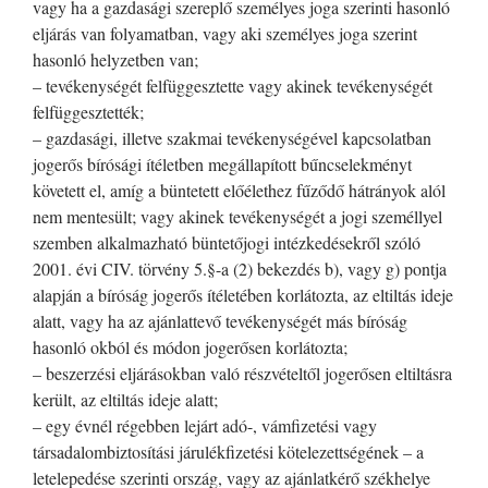
vagy ha a gazdasági szereplő személyes joga szerinti hasonló
eljárás van folyamatban, vagy aki személyes joga szerint
hasonló helyzetben van;
– tevékenységét felfüggesztette vagy akinek tevékenységét
felfüggesztették;
– gazdasági, illetve szakmai tevékenységével kapcsolatban
jogerős bírósági ítéletben megállapított bűncselekményt
követett el, amíg a büntetett előélethez fűződő hátrányok alól
nem mentesült; vagy akinek tevékenységét a jogi személlyel
szemben alkalmazható büntetőjogi intézkedésekről szóló
2001. évi CIV. törvény 5.§-a (2) bekezdés b), vagy g) pontja
alapján a bíróság jogerős ítéletében korlátozta, az eltiltás ideje
alatt, vagy ha az ajánlattevő tevékenységét más bíróság
hasonló okból és módon jogerősen korlátozta;
– beszerzési eljárásokban való részvételtől jogerősen eltiltásra
került, az eltiltás ideje alatt;
– egy évnél régebben lejárt adó-, vámfizetési vagy
társadalombiztosítási járulékfizetési kötelezettségének – a
letelepedése szerinti ország, vagy az ajánlatkérő székhelye