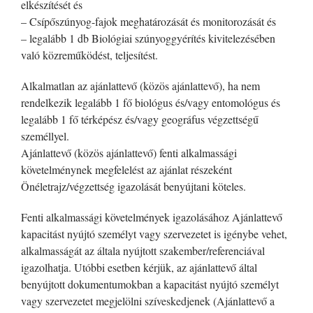
elkészítését és
– Csípőszúnyog-fajok meghatározását és monitorozását és
– legalább 1 db Biológiai szúnyoggyérítés kivitelezésében
való közreműködést, teljesítést.
Alkalmatlan az ajánlattevő (közös ajánlattevő), ha nem
rendelkezik legalább 1 fő biológus és/vagy entomológus és
legalább 1 fő térképész és/vagy geográfus végzettségű
személlyel.
Ajánlattevő (közös ajánlattevő) fenti alkalmassági
követelménynek megfelelést az ajánlat részeként
Önéletrajz/végzettség igazolását benyújtani köteles.
Fenti alkalmassági követelmények igazolásához Ajánlattevő
kapacitást nyújtó személyt vagy szervezetet is igénybe vehet,
alkalmasságát az általa nyújtott szakember/referenciával
igazolhatja. Utóbbi esetben kérjük, az ajánlattevő által
benyújtott dokumentumokban a kapacitást nyújtó személyt
vagy szervezetet megjelölni szíveskedjenek (Ajánlattevő a