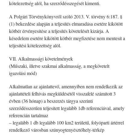
kötelezettség alól, ha szerződésszegését kimenti.
A Polgári Törvénykönyvről szóló 2013. V. törvény 6:187. §
(1) bekezdése alapján a teljesítés elmaradása esetére kikötött
kötbér érvényesítése a teljesítés követelését kizárja. A
késedelem esetére kikötött kötbér megfizetése nem mentesít a
teljesítési kötelezettség alól.
VII. Alkalmassági követelmények
(Műszaki, illetve szakmai alkalmasság, a megkövetelt
igazolási mód)
Alkalmatlan az ajánlattevő, amennyiben nem rendelkezik az
ajánlattételi felhívás megküldésétől visszafelé számított 3
évben (36 hónap) a beszerzés tárgya szerinti
szerződésszerűen teljesített legalább 1db referenciával, amely
referencián tartalmaz
– legalább 1 db legalább 100 km2 területű, folyóparti ártérrel
rendelkező városban szúnyogtenyésztőhely-térkép