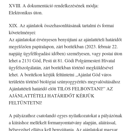
XVIII. A dokumentáció rendelkezésének módja:
Elektronikus úton.
XIX. Az ajánlatok összehasonlításának tartalmi és formai
követelményei:
Az ajánlatokat érvényesen benyújtani az ajánlattételi határidőt
megelőzően papíralapon, zárt borítékban (2023. február 22.
napjáig ügyfélfogadási időben) személyesen, vagy postai úton
lehet a 2131 Göd, Pesti út 81. Gödi Polgármesteri Hivatal
ügyfélszolgálatán, zárt borítékban történő megküldésével
lehet. A borítékon kérjük feltüntetni „Ajánlat Göd város
területén történő biológiai szúnyoggyérítés megvalósításához
Ajánlattételi határidő előtt TILOS FELBONTANI!” AZ
AJÁNLATTÉTELI HATÁRIDŐT KÉRJÜK
FELTÜNTETNI!
A pályázathoz csatolandó egyes nyilatkozatokat a pályázónak
a kiíráshoz mellékelt formanyomtatvány alapján, aláírással,
bélyegzővel ellátva kell benyújtania. Az ajánlatokat magyar