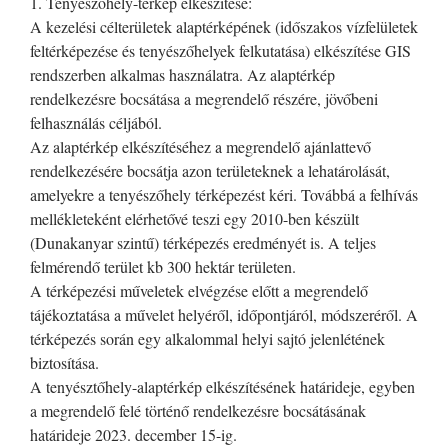
1. Tenyészőhely-térkép elkészítése:
A kezelési célterületek alaptérképének (időszakos vízfelületek
feltérképezése és tenyészőhelyek felkutatása) elkészítése GIS
rendszerben alkalmas használatra. Az alaptérkép
rendelkezésre bocsátása a megrendelő részére, jövőbeni
felhasználás céljából.
Az alaptérkép elkészítéséhez a megrendelő ajánlattevő
rendelkezésére bocsátja azon területeknek a lehatárolását,
amelyekre a tenyészőhely térképezést kéri. Továbbá a felhívás
mellékleteként elérhetővé teszi egy 2010-ben készült
(Dunakanyar szintű) térképezés eredményét is. A teljes
felmérendő terület kb 300 hektár területen.
A térképezési műveletek elvégzése előtt a megrendelő
tájékoztatása a művelet helyéről, időpontjáról, módszeréről. A
térképezés során egy alkalommal helyi sajtó jelenlétének
biztosítása.
A tenyésztőhely-alaptérkép elkészítésének határideje, egyben
a megrendelő felé történő rendelkezésre bocsátásának
határideje 2023. december 15-ig.