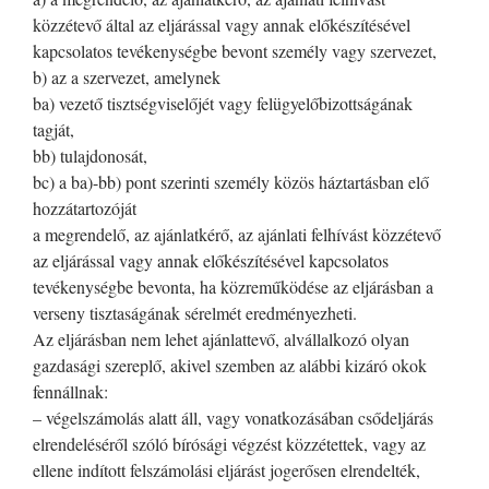
közzétevő által az eljárással vagy annak előkészítésével
kapcsolatos tevékenységbe bevont személy vagy szervezet,
b) az a szervezet, amelynek
ba) vezető tisztségviselőjét vagy felügyelőbizottságának
tagját,
bb) tulajdonosát,
bc) a ba)-bb) pont szerinti személy közös háztartásban elő
hozzátartozóját
a megrendelő, az ajánlatkérő, az ajánlati felhívást közzétevő
az eljárással vagy annak előkészítésével kapcsolatos
tevékenységbe bevonta, ha közreműködése az eljárásban a
verseny tisztaságának sérelmét eredményezheti.
Az eljárásban nem lehet ajánlattevő, alvállalkozó olyan
gazdasági szereplő, akivel szemben az alábbi kizáró okok
fennállnak:
– végelszámolás alatt áll, vagy vonatkozásában csődeljárás
elrendeléséről szóló bírósági végzést közzétettek, vagy az
ellene indított felszámolási eljárást jogerősen elrendelték,