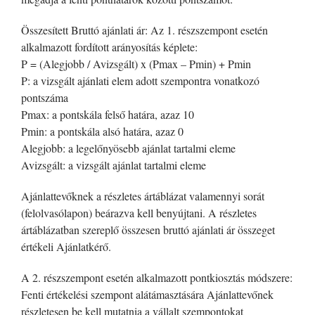
Összesített Bruttó ajánlati ár: Az 1. részszempont esetén
alkalmazott fordított arányosítás képlete:
P = (Alegjobb / Avizsgált) x (Pmax – Pmin) + Pmin
P: a vizsgált ajánlati elem adott szempontra vonatkozó
pontszáma
Pmax: a pontskála felső határa, azaz 10
Pmin: a pontskála alsó határa, azaz 0
Alegjobb: a legelőnyösebb ajánlat tartalmi eleme
Avizsgált: a vizsgált ajánlat tartalmi eleme
Ajánlattevőknek a részletes ártáblázat valamennyi sorát
(felolvasólapon) beárazva kell benyújtani. A részletes
ártáblázatban szereplő összesen bruttó ajánlati ár összeget
értékeli Ajánlatkérő.
A 2. részszempont esetén alkalmazott pontkiosztás módszere:
Fenti értékelési szempont alátámasztására Ajánlattevőnek
részletesen be kell mutatnia a vállalt szempontokat