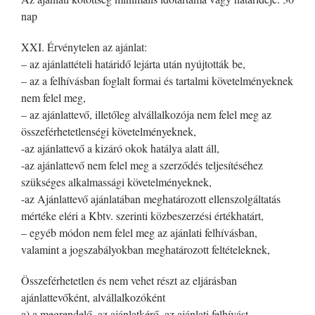
nap
XXI. Érvénytelen az ajánlat:
– az ajánlattételi határidő lejárta után nyújtották be,
– az a felhívásban foglalt formai és tartalmi követelményeknek
nem felel meg,
– az ajánlattevő, illetőleg alvállalkozója nem felel meg az
összeférhetetlenségi követelményeknek,
-az ajánlattevő a kizáró okok hatálya alatt áll,
-az ajánlattevő nem felel meg a szerződés teljesítéséhez
szükséges alkalmassági követelményeknek,
-az Ajánlattevő ajánlatában meghatározott ellenszolgáltatás
mértéke eléri a Kbtv. szerinti közbeszerzési értékhatárt,
– egyéb módon nem felel meg az ajánlati felhívásban,
valamint a jogszabályokban meghatározott feltételeknek,
Összeférhetetlen és nem vehet részt az eljárásban
ajánlattevőként, alvállalkozóként
a) a megrendelő, az ajánlatkérő, az ajánlati felhívást