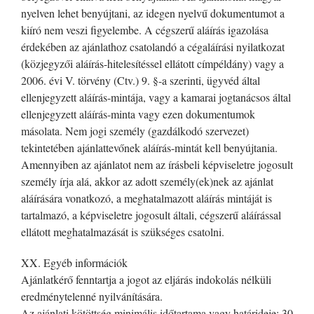
nyelven lehet benyújtani, az idegen nyelvű dokumentumot a
kiíró nem veszi figyelembe. A cégszerű aláírás igazolása
érdekében az ajánlathoz csatolandó a cégaláírási nyilatkozat
(közjegyzői aláírás-hitelesítéssel ellátott címpéldány) vagy a
2006. évi V. törvény (Ctv.) 9. §-a szerinti, ügyvéd által
ellenjegyzett aláírás-mintája, vagy a kamarai jogtanácsos által
ellenjegyzett aláírás-minta vagy ezen dokumentumok
másolata. Nem jogi személy (gazdálkodó szervezet)
tekintetében ajánlattevőnek aláírás-mintát kell benyújtania.
Amennyiben az ajánlatot nem az írásbeli képviseletre jogosult
személy írja alá, akkor az adott személy(ek)nek az ajánlat
aláírására vonatkozó, a meghatalmazott aláírás mintáját is
tartalmazó, a képviseletre jogosult általi, cégszerű aláírással
ellátott meghatalmazását is szükséges csatolni.
XX. Egyéb információk
Ajánlatkérő fenntartja a jogot az eljárás indokolás nélküli
eredménytelenné nyilvánítására.
Az ajánlati kötöttség minimális időtartama vagy határideje: 30