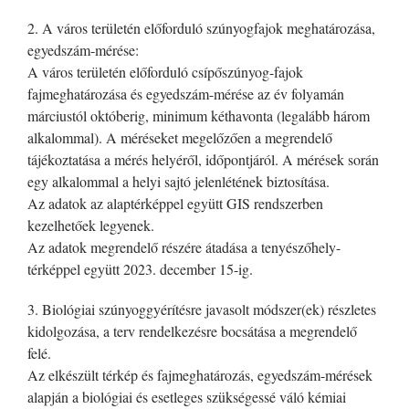
2. A város területén előforduló szúnyogfajok meghatározása,
egyedszám-mérése:
A város területén előforduló csípőszúnyog-fajok
fajmeghatározása és egyedszám-mérése az év folyamán
márciustól októberig, minimum kéthavonta (legalább három
alkalommal). A méréseket megelőzően a megrendelő
tájékoztatása a mérés helyéről, időpontjáról. A mérések során
egy alkalommal a helyi sajtó jelenlétének biztosítása.
Az adatok az alaptérképpel együtt GIS rendszerben
kezelhetőek legyenek.
Az adatok megrendelő részére átadása a tenyészőhely-
térképpel együtt 2023. december 15-ig.
3. Biológiai szúnyoggyérítésre javasolt módszer(ek) részletes
kidolgozása, a terv rendelkezésre bocsátása a megrendelő
felé.
Az elkészült térkép és fajmeghatározás, egyedszám-mérések
alapján a biológiai és esetleges szükségessé váló kémiai