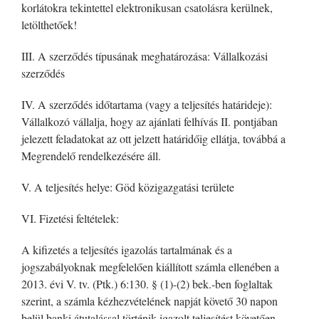
korlátokra tekintettel elektronikusan csatolásra kerülnek,
letölthetőek!
III. A szerződés típusának meghatározása: Vállalkozási
szerződés
IV. A szerződés időtartama (vagy a teljesítés határideje):
Vállalkozó vállalja, hogy az ajánlati felhívás II. pontjában
jelezett feladatokat az ott jelzett határidőig ellátja, továbbá a
Megrendelő rendelkezésére áll.
V. A teljesítés helye: Göd közigazgatási területe
VI. Fizetési feltételek:
A kifizetés a teljesítés igazolás tartalmának és a
jogszabályoknak megfelelően kiállított számla ellenében a
2013. évi V. tv. (Ptk.) 6:130. § (1)-(2) bek.-ben foglaltak
szerint, a számla kézhezvételének napját követő 30 napon
belül banki átutalással történik igazolt teljesítést követően.