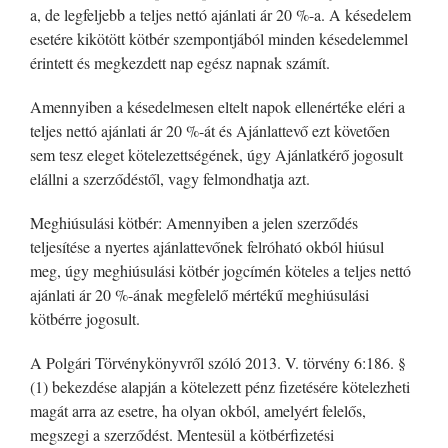
a, de legfeljebb a teljes nettó ajánlati ár 20 %-a. A késedelem
esetére kikötött kötbér szempontjából minden késedelemmel
érintett és megkezdett nap egész napnak számít.
Amennyiben a késedelmesen eltelt napok ellenértéke eléri a
teljes nettó ajánlati ár 20 %-át és Ajánlattevő ezt követően
sem tesz eleget kötelezettségének, úgy Ajánlatkérő jogosult
elállni a szerződéstől, vagy felmondhatja azt.
Meghiúsulási kötbér: Amennyiben a jelen szerződés
teljesítése a nyertes ajánlattevőnek felróható okból hiúsul
meg, úgy meghiúsulási kötbér jogcímén köteles a teljes nettó
ajánlati ár 20 %-ának megfelelő mértékű meghiúsulási
kötbérre jogosult.
A Polgári Törvénykönyvről szóló 2013. V. törvény 6:186. §
(1) bekezdése alapján a kötelezett pénz fizetésére kötelezheti
magát arra az esetre, ha olyan okból, amelyért felelős,
megszegi a szerződést. Mentesül a kötbérfizetési