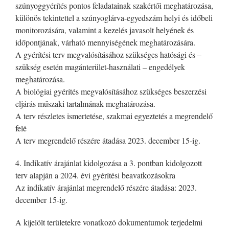
szúnyoggyérítés pontos feladatainak szakértői meghatározása,
különös tekintettel a szúnyoglárva-egyedszám helyi és időbeli
monitorozására, valamint a kezelés javasolt helyének és
időpontjának, várható mennyiségének meghatározására.
A gyérítési terv megvalósításához szükséges hatósági és –
szükség esetén magánterület-használati – engedélyek
meghatározása.
A biológiai gyérítés megvalósításához szükséges beszerzési
eljárás műszaki tartalmának meghatározása.
A terv részletes ismertetése, szakmai egyeztetés a megrendelő
felé
A terv megrendelő részére átadása 2023. december 15-ig.
4. Indikatív árajánlat kidolgozása a 3. pontban kidolgozott
terv alapján a 2024. évi gyérítési beavatkozásokra
Az indikatív árajánlat megrendelő részére átadása: 2023.
december 15-ig.
A kijelölt területekre vonatkozó dokumentumok terjedelmi