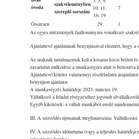
3, 5, 9,
szakvéleményben
óvoda
10, 11,
7
szereplő sorszám
16, 19
Összesen
29
1
Az egyes intézmények faállományára vonatkozó szakvélemé
Ajánlattevő ajánlatának benyújtásával elismeri, hogy a s
Az áraknak tartalmazniuk kell a kosaras kocsi bérleti és
zavartalan működése a munkavégzés alatt is biztosítva k
Ajánlattevő köteles valamennyi részfeladatra árajánlatot
benyújtott ajánlatot.
A munkavégzés határideje 2023. március 19.
Vállalkozó a feladat elvégzéséhez jogosult alvállalkozók
Egyéb kikötések: a vállalt munkából eredő mindennemű any
III. A szerződés típusának meghatározása: Vállalkozási
IV. A szerződés időtartama (vagy a teljesítés határideje)
teljesítéséig hatályos.