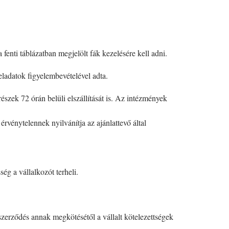
enti táblázatban megjelölt fák kezelésére kell adni.
feladatok figyelembevételével adta.
észek 72 órán belüli elszállítását is. Az intézmények
érvénytelennek nyilvánítja az ajánlattevő által
ég a vállalkozót terheli.
A szerződés annak megkötésétől a vállalt kötelezettségek