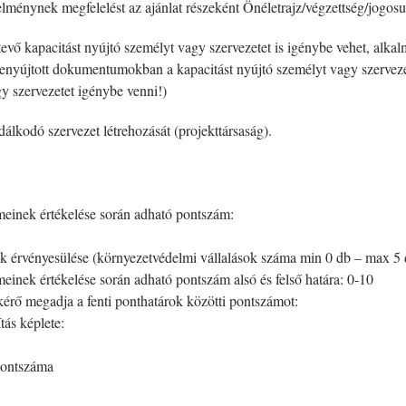
elménynek megfelelést az ajánlat részeként Önéletrajz/végzettség/jogosul
vő kapacitást nyújtó személyt vagy szervezetet is igénybe vehet, alkalm
l benyújtott dokumentumokban a kapacitást nyújtó személyt vagy szervez
gy szervezetet igénybe venni!)
álkodó szervezet létrehozását (projekttársaság).
emeinek értékelése során adható pontszám:
ok érvényesülése (környezetvédelmi vállalások száma min 0 db – max 5
meinek értékelése során adható pontszám alsó és felső határa: 0-10
kérő megadja a fenti ponthatárok közötti pontszámot:
tás képlete:
 pontszáma