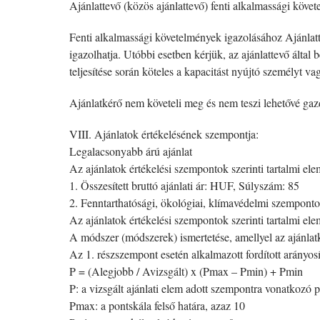
Ajánlattevő (közös ajánlattevő) fenti alkalmassági követ
Fenti alkalmassági követelmények igazolásához Ajánlatte
igazolhatja. Utóbbi esetben kérjük, az ajánlattevő álta
teljesítése során köteles a kapacitást nyújtó személyt va
Ajánlatkérő nem követeli meg és nem teszi lehetővé gazd
VIII. Ajánlatok értékelésének szempontja:
Legalacsonyabb árú ajánlat
Az ajánlatok értékelési szempontok szerinti tartalmi el
1. Összesített bruttó ajánlati ár: HUF, Súlyszám: 85
2. Fenntarthatósági, ökológiai, klímavédelmi szempont
Az ajánlatok értékelési szempontok szerinti tartalmi ele
A módszer (módszerek) ismertetése, amellyel az ajánlat
Az 1. részszempont esetén alkalmazott fordított arányosí
P = (Alegjobb / Avizsgált) x (Pmax – Pmin) + Pmin
P: a vizsgált ajánlati elem adott szempontra vonatkozó
Pmax: a pontskála felső határa, azaz 10