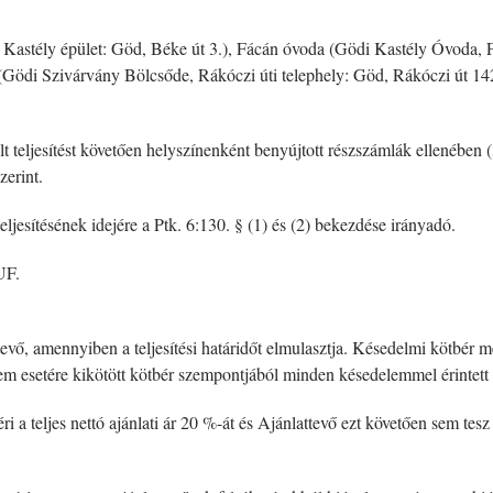
, Kastély épület: Göd, Béke út 3.), Fácán óvoda (Gödi Kastély Óvoda,
Gödi Szivárvány Bölcsőde, Rákóczi úti telephely: Göd, Rákóczi út 14
olt teljesítést követően helyszínenként benyújtott részszámlák ellenében
zerint.
eljesítésének idejére a Ptk. 6:130. § (1) és (2) bekezdése irányadó.
UF.
evő, amennyiben a teljesítési határidőt elmulasztja. Késedelmi kötbér mér
delem esetére kikötött kötbér szempontjából minden késedelemmel érintet
 a teljes nettó ajánlati ár 20 %-át és Ajánlattevő ezt követően sem tesz