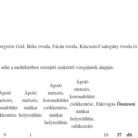
elvégzése Göd, Béke óvoda, Fácán óvoda, Kincsem-Csalogány óvoda és 
 adni a mellékletben szereplő szakértői vizsgálatok alapján:
Ápoló
Ápoló
metszés,
Ápoló
Ápoló
metszés,
koronafelület
etszés,
metszés,
koronafelület
Összesen
csökkentése,
Fakivágás
onafelület
statikai
csökkentése,
statikai
kkentése
helyreállítás
statikai
helyreállítás,
helyreállítás
odúkezelés
37
db
9
1
16