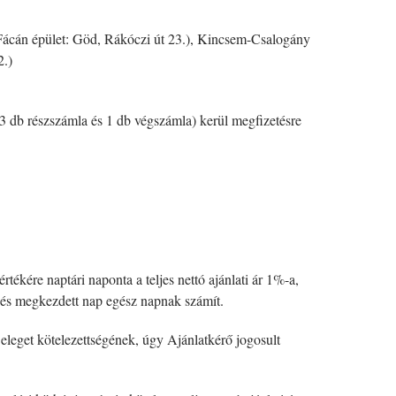
 Fácán épület: Göd, Rákóczi út 23.), Kincsem-Csalogány
2.)
 (3 db részszámla és 1 db végszámla) kerül megfizetésre
tékére naptári naponta a teljes nettó ajánlati ár 1%-a,
t és megkezdett nap egész napnak számít.
 eleget kötelezettségének, úgy Ajánlatkérő jogosult