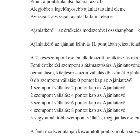
Pmin: a pontskála alsó határa, azaz 0
Alegjobb: a legelőnyösebb ajánlat tartalmi eleme
Avizsgált: a vizsgált ajánlat tartalmi eleme
Ajánlatkérő – az értékelés módszerével összhangban – e
Ajánlatkérő az ajánlati felhívás II. pontjában jelzett felad
A 2. részszempont esetén alkalmazott pontkiosztás mód
Fenti értékelési szempont alátámasztására Ajánlattevőn
bemutatásra, kifejtésre – azon vállalás db számát Ajánl
0 db szempont vállalás: 0 pontot kap az Ajánlattevő
1 szempont vállalás: 2 pontot kap az Ajánlattevő
2 szempont vállalás: 4 pontot kap az Ajánlattevő
3 szempont vállalás: 6 pontot kap az Ajánlattevő
4 szempont vállalás: 8 pontot kap az Ajánlattevő
5 vagy annál több szempont vállalás, megajánlás esetén:
A fenti módszer alapján kiszámított pontszámok a súly