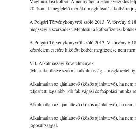
Meghiúsulási kötbér: Amennyiben a jelen szerződés teljes
20 %-ának megfelelő mértékű meghiúsulási kötbérre jog
A Polgári Törvénykönyvről szóló 2013. V. törvény 6:186. 
megszegi a szerződést. Mentesül a kötbérfizetési kötelez
A Polgári Törvénykönyvről szóló 2013. V. törvény 6:187. 
késedelem esetére kikötött kötbér megfizetése nem mentesí
VII. Alkalmassági követelmények
(Műszaki, illetve szakmai alkalmasság, a megkövetelt i
Alkalmatlan az ajánlattevő (közös ajánlattevő), ha nem 
teljesített: legalább 1db fakivágási és faápolási munka r
Alkalmatlan az ajánlattevő (közös ajánlattevő), ha nem 
Alkalmatlan az ajánlattevő (közös ajánlattevő), ha nem 
jogosultsággal.