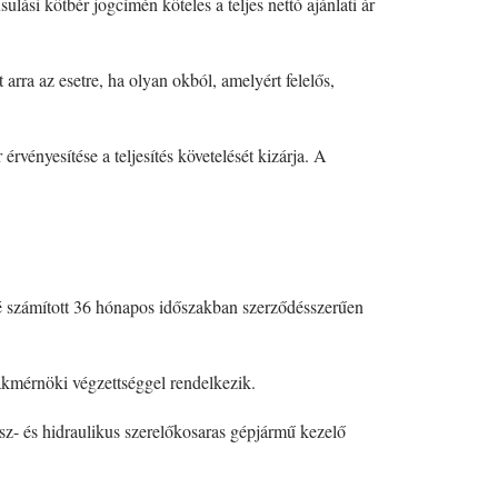
ási kötbér jogcímén köteles a teljes nettó ajánlati ár
arra az esetre, ha olyan okból, amelyért felelős,
rvényesítése a teljesítés követelését kizárja. A
elé számított 36 hónapos időszakban szerződésszerűen
zakmérnöki végzettséggel rendelkezik.
ész- és hidraulikus szerelőkosaras gépjármű kezelő