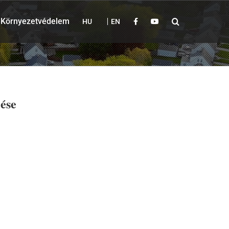
Környezetvédelem
HU
EN
zése