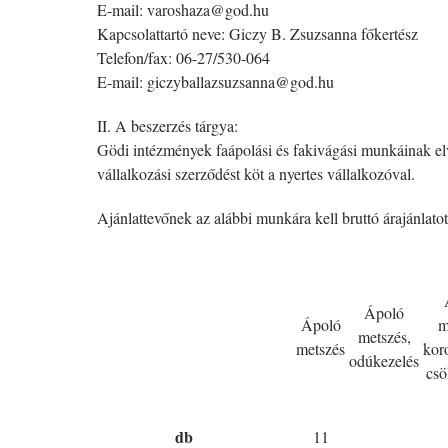
E-mail: varoshaza@god.hu
Kapcsolattartó neve: Giczy B. Zsuzsanna főkertész
Telefon/fax: 06-27/530-064
E-mail: giczyballazsuzsanna@god.hu
II. A beszerzés tárgya:
Gödi intézmények faápolási és fakivágási munkáinak 
vállalkozási szerződést köt a nyertes vállalkozóval.
Ajánlattevőnek az alábbi munkára kell bruttó árajánlatot
Ápoló
Ápoló
m
metszés,
metszés
kor
odúkezelés
csö
db
11