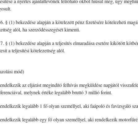
ítése a nyertes ajánlattevőnek felróható okból hiúsul meg, úgy meghiúsul
osult.
§ (1) bekezdése alapján a kötelezett pénz fizetésére kötelezheti magát 
ettség alól, ha szerződésszegését kimenti.
§ (1) bekezdése alapján a teljesítés elmaradása esetére kikötött kötbér é
t a teljesítési kötelezettség alól.
gazolási mód)
rendelkezik az eljárást megindító felhívás megküldése napjától visszaf
eferenciával, melynek értéke legalább bruttó 3 millió forint.
rendelkezik legalább 1 fő olyan személlyel, aki faápoló és favizsgáló s
rendelkezik legalább egy fő olyan személlyel, aki rendelkezik motorfűr