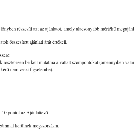
lőnyben részesíti azt az ajánlatot, amely alacsonyabb mértékű megajánlá
atok összesített ajánlati árát értékeli.
szere:
ek részletesen be kell mutatnia a vállalt szempontokat (amennyiben vala
atkérő nem veszi figyelembe).
 10 pontot az Ajánlattevő.
számmal kerülnek megszorzásra.