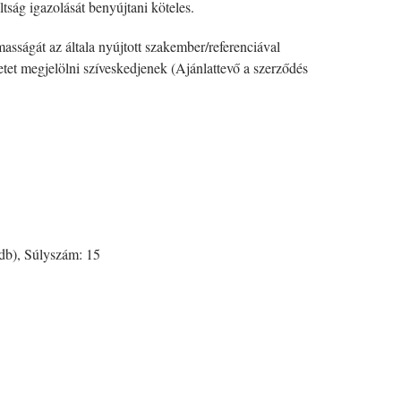
tság igazolását benyújtani köteles.
asságát az általa nyújtott szakember/referenciával
etet megjelölni szíveskedjenek (Ajánlattevő a szerződés
 db), Súlyszám: 15