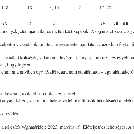
1, 8
18
3, 15
2
4, 17, 20
70
db
16
2
2
1
19
nyek jelen ajánlatkérés mellékletét képezik. Az ajánlatot kizárólag a f
zakértői vizsgálatok tartalmát megismerte, ajánlatát az azokban foglalt 
 használati költségét, valamint a levágott faanyag, lombozat és egyéb far
ell, hogy legyen.
 tenni, amennyiben egy részfeladatra nem ad ajánlatot – úgy ajánlatkérő 
at bevonni, akiknek a munkájáért ő felel.
agi kárért, valamint a balesetvédelmi előírások betartásáért a felelőss
 szerződés
: a teljesítés véghatárideje 2023. március 19. Előteljesítés lehetséges. 