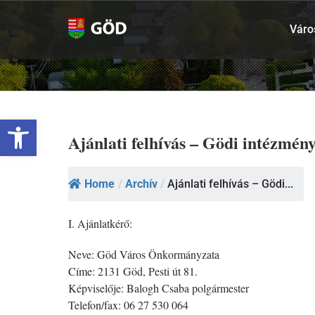
Kihagyás
Váro
Eszköztár megnyitása
Ajánlati felhívás – Gödi intézmén
Home
/
Archív
/
Ajánlati felhívás – Gödi...
I. Ajánlatkérő:
Neve: Göd Város Önkormányzata
Címe: 2131 Göd, Pesti út 81.
Képviselője: Balogh Csaba polgármester
Telefon/fax: 06 27 530 064