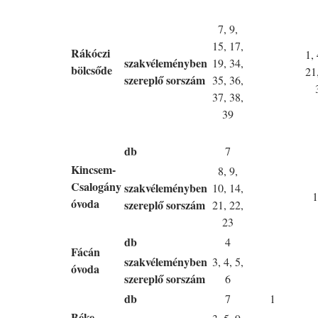
7, 9,
15, 17,
Rákóczi
1, 
szakvéleményben
19, 34,
bölcsőde
21
szereplő sorszám
35, 36,
37, 38,
39
db
7
Kincsem-
8, 9,
Csalogány
szakvéleményben
10, 14,
1
óvoda
szereplő sorszám
21, 22,
23
db
4
Fácán
szakvéleményben
3, 4, 5,
óvoda
szereplő sorszám
6
db
7
1
Béke