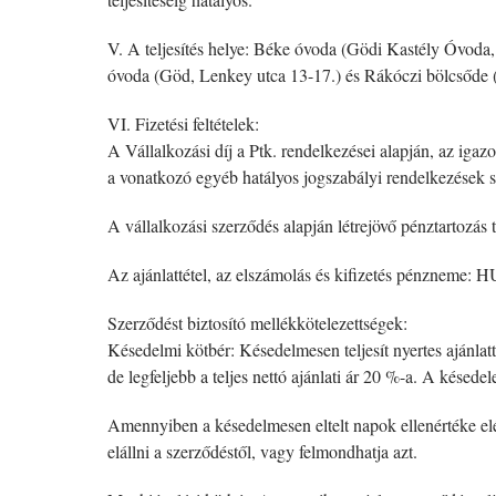
V. A teljesítés helye: Béke óvoda (Gödi Kastély Óvoda
óvoda (Göd, Lenkey utca 13-17.) és Rákóczi bölcsőde (
VI. Fizetési feltételek:
A Vállalkozási díj a Ptk. rendelkezései alapján, az igaz
a vonatkozó egyéb hatályos jogszabályi rendelkezések s
A vállalkozási szerződés alapján létrejövő pénztartozás t
Az ajánlattétel, az elszámolás és kifizetés pénzneme: H
Szerződést biztosító mellékkötelezettségek:
Késedelmi kötbér: Késedelmesen teljesít nyertes ajánlatt
de legfeljebb a teljes nettó ajánlati ár 20 %-a. A kése
Amennyiben a késedelmesen eltelt napok ellenértéke eléri
elállni a szerződéstől, vagy felmondhatja azt.