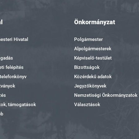
l
Önkormányzat
steri Hivatal
Polgármester
Alpolgármesterek
ogadás
Képviselő-testület
ti felépítés
Bizottságok
 telefonkönyv
Közérdekű adatok
tványok
Jegyzőkönyvek
zés
Nemzetiségi Önkormányzatok
tok, támogatások
Választások
eb