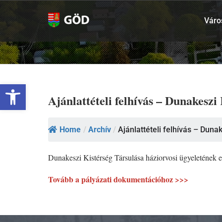
Kihagyás
Váro
Eszköztár megnyitása
Ajánlattételi felhívás – Dunakeszi
Home
/
Archív
/
Ajánlattételi felhívás – Dunak
Dunakeszi Kistérség Társulása háziorvosi ügyeletének e
Tovább a pályázati dokumentációhoz >>>