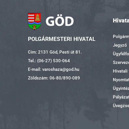
Hivata
Polgárme
POLGÁRMESTERI HIVATAL
Jegyző
Cím: 2131 Göd, Pesti út 81.
Ügyfélf
Tel.: (06-27) 530-064
Szerveze
E-mail: varoshaza@god.hu
Hivatali
Zöldszám: 06-80/890-089
Nyomta
Ügyinté
Pályáza
Üvegzs