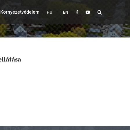
Környezetvédelem
HU
EN
ellátása