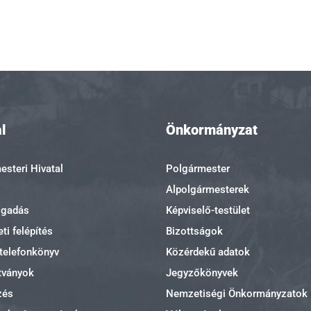
l
Önkormányzat
steri Hivatal
Polgármester
Alpolgármesterek
ogadás
Képviselő-testület
ti felépítés
Bizottságok
 telefonkönyv
Közérdekű adatok
tványok
Jegyzőkönyvek
zés
Nemzetiségi Önkormányzatok