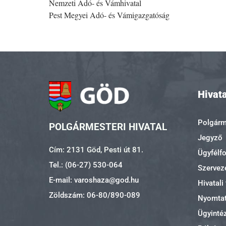
Nemzeti Adó- és Vámhivatal
Pest Megyei Adó- és Vámigazgatóság
Hivata
Polgárme
POLGÁRMESTERI HIVATAL
Jegyző
Cím: 2131 Göd, Pesti út 81.
Ügyfélf
Tel.: (06-27) 530-064
Szerveze
E-mail: varoshaza@god.hu
Hivatali
Zöldszám: 06-80/890-089
Nyomta
Ügyinté