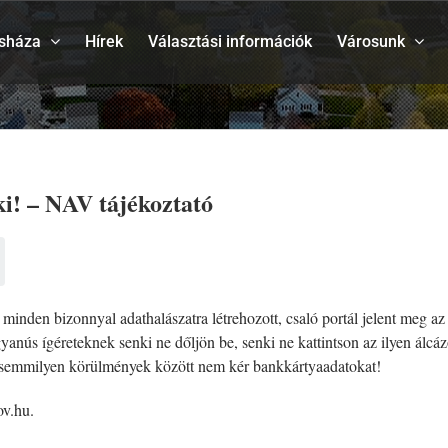
sháza
Hírek
Választási információk
Városunk
ki! – NAV tájékoztató
nden bizonnyal adathalászatra létrehozott, csaló portál jelent meg az in
 gyanús ígéreteknek senki ne dőljön be, senki ne kattintson az ilyen ál
, semmilyen körülmények között nem kér bankkártyaadatokat!
ov.hu.