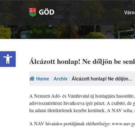
Kihagyás
Váro
Eszköztár megnyitása
Álcázott honlap! Ne dőljön be sen
Home
/
Archív
/
Álcázott honlap! Ne dőljön...
A Nemzeti Adó- és Vámhivatal új honlapjára hasonlító, mi
adóvisszatérítésre hivatkozva ígér pénzt. A csábító, de
ha adatai illetéktelenek kezébe kerülnek. A NAV soha
A NAV hivatalos portáljának elérhetősége: www.nav.g