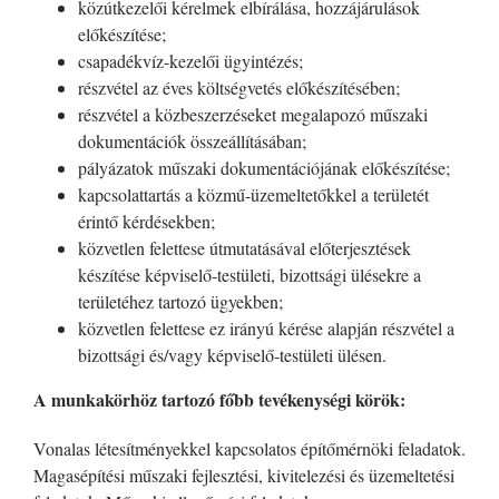
közútkezelői kérelmek elbírálása, hozzájárulások
előkészítése;
csapadékvíz-kezelői ügyintézés;
részvétel az éves költségvetés előkészítésében;
részvétel a közbeszerzéseket megalapozó műszaki
dokumentációk összeállításában;
pályázatok műszaki dokumentációjának előkészítése;
kapcsolattartás a közmű-üzemeltetőkkel a területét
érintő kérdésekben;
közvetlen felettese útmutatásával előterjesztések
készítése képviselő-testületi, bizottsági ülésekre a
területéhez tartozó ügyekben;
közvetlen felettese ez irányú kérése alapján részvétel a
bizottsági és/vagy képviselő-testületi ülésen.
A munkakörhöz tartozó főbb tevékenységi körök:
Vonalas létesítményekkel kapcsolatos építőmérnöki feladatok.
Magasépítési műszaki fejlesztési, kivitelezési és üzemeltetési