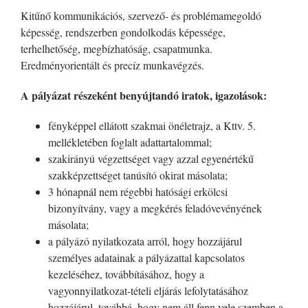
Kitűnő kommunikációs, szervező- és problémamegoldó
képesség, rendszerben gondolkodás képessége,
terhelhetőség, megbízhatóság, csapatmunka.
Eredményorientált és precíz munkavégzés.
A pályázat részeként benyújtandó iratok, igazolások:
fényképpel ellátott szakmai önéletrajz, a Kttv. 5.
mellékletében foglalt adattartalommal;
szakirányú végzettséget vagy azzal egyenértékű
szakképzettséget tanúsító okirat másolata;
3 hónapnál nem régebbi hatósági erkölcsi
bizonyítvány, vagy a megkérés feladóvevényének
másolata;
a pályázó nyilatkozata arról, hogy hozzájárul
személyes adatainak a pályázattal kapcsolatos
kezeléséhez, továbbításához, hogy a
vagyonnyilatkozat-tételi eljárás lefolytatásához
hozzájárul, továbbá, hogy nem áll fenn vele szemben a