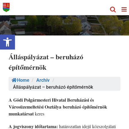
Kihagyás
Eszköztár megnyitása
Álláspályázat – beruházó
építőmérnök
Home
/
Archív
/
Álláspályázat – beruházó építőmérnök
A Gödi Polgármesteri Hivatal
Beruházási és
Városüzemeltetési Osztálya
beruházó építőmérnök
munkatársat
keres
A jogviszony időtartama:
határozatlan idejű közszolgálati