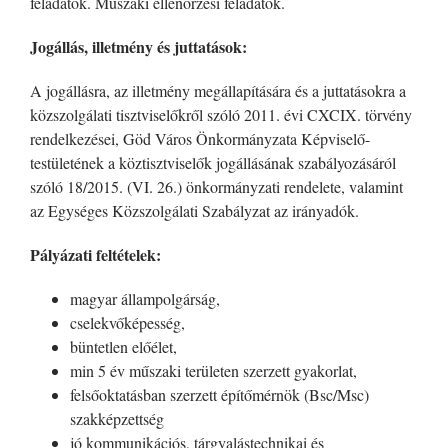
feladatok. Műszaki ellenőrzési feladatok.
Jogállás, illetmény és juttatások:
A jogállásra, az illetmény megállapítására és a juttatásokra a
közszolgálati tisztviselőkről szóló 2011. évi CXCIX. törvény
rendelkezései, Göd Város Önkormányzata Képviselő-
testületének a köztisztviselők jogállásának szabályozásáról
szóló 18/2015. (VI. 26.) önkormányzati rendelete, valamint
az Egységes Közszolgálati Szabályzat az irányadók.
Pályázati feltételek:
magyar állampolgárság,
cselekvőképesség,
büntetlen előélet,
min 5 év műszaki területen szerzett gyakorlat,
felsőoktatásban szerzett építőmérnök (Bsc/Msc)
szakképzettség
jó kommunikációs, tárgyalástechnikai és