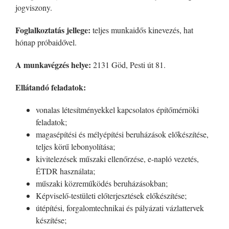
jogviszony.
Foglalkoztatás jellege:
teljes munkaidős kinevezés, hat
hónap próbaidővel.
A munkavégzés helye:
2131 Göd, Pesti út 81.
Ellátandó feladatok:
vonalas létesítményekkel kapcsolatos építőmérnöki
feladatok;
magasépítési és mélyépítési beruházások előkészítése,
teljes körű lebonyolítása;
kivitelezések műszaki ellenőrzése, e-napló vezetés,
ÉTDR használata;
műszaki közreműködés beruházásokban;
Képviselő-testületi előterjesztések előkészítése;
útépítési, forgalomtechnikai és pályázati vázlattervek
készítése;