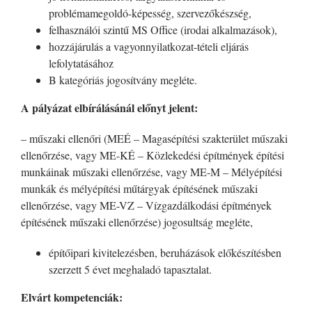
problémamegoldó-képesség, szervezőkészség,
felhasználói szintű MS Office (irodai alkalmazások),
hozzájárulás a vagyonnyilatkozat-tételi eljárás
lefolytatásához
B kategóriás jogosítvány megléte.
A pályázat elbírálásánál előnyt jelent:
– műszaki ellenőri (MEÉ – Magasépítési szakterület műszaki
ellenőrzése, vagy ME-KÉ – Közlekedési építmények építési
munkáinak műszaki ellenőrzése, vagy ME-M – Mélyépítési
munkák és mélyépítési műtárgyak építésének műszaki
ellenőrzése, vagy ME-VZ – Vízgazdálkodási építmények
építésének műszaki ellenőrzése) jogosultság megléte,
építőipari kivitelezésben, beruházások előkészítésben
szerzett 5 évet meghaladó tapasztalat.
Elvárt kompetenciák: