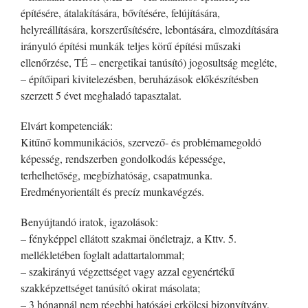
építésére, átalakítására, bővítésére, felújítására,
helyreállítására, korszerűsítésére, lebontására, elmozdítására
irányuló építési munkák teljes körű építési műszaki
ellenőrzése, TÉ – energetikai tanúsító) jogosultság megléte,
– építőipari kivitelezésben, beruházások előkészítésben
szerzett 5 évet meghaladó tapasztalat.
Elvárt kompetenciák:
Kitűnő kommunikációs, szervező- és problémamegoldó
képesség, rendszerben gondolkodás képessége,
terhelhetőség, megbízhatóság, csapatmunka.
Eredményorientált és precíz munkavégzés.
Benyújtandó iratok, igazolások:
– fényképpel ellátott szakmai önéletrajz, a Kttv. 5.
mellékletében foglalt adattartalommal;
– szakirányú végzettséget vagy azzal egyenértékű
szakképzettséget tanúsító okirat másolata;
– 3 hónapnál nem régebbi hatósági erkölcsi bizonyítvány,