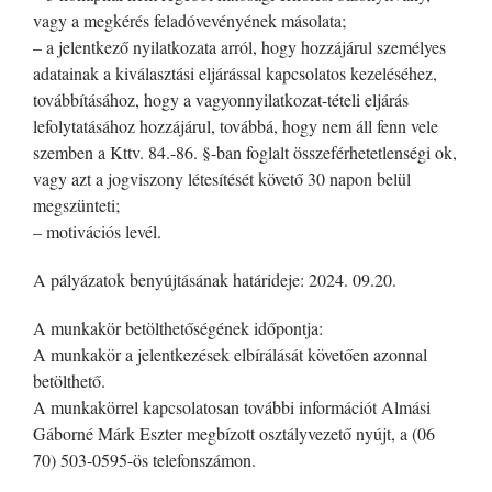
vagy a megkérés feladóvevényének másolata;
– a jelentkező nyilatkozata arról, hogy hozzájárul személyes
adatainak a kiválasztási eljárással kapcsolatos kezeléséhez,
továbbításához, hogy a vagyonnyilatkozat-tételi eljárás
lefolytatásához hozzájárul, továbbá, hogy nem áll fenn vele
szemben a Kttv. 84.-86. §-ban foglalt összeférhetetlenségi ok,
vagy azt a jogviszony létesítését követő 30 napon belül
megszünteti;
– motivációs levél.
A pályázatok benyújtásának határideje: 2024. 09.20.
A munkakör betölthetőségének időpontja:
A munkakör a jelentkezések elbírálását követően azonnal
betölthető.
A munkakörrel kapcsolatosan további információt Almási
Gáborné Márk Eszter megbízott osztályvezető nyújt, a (06
70) 503-0595-ös telefonszámon.