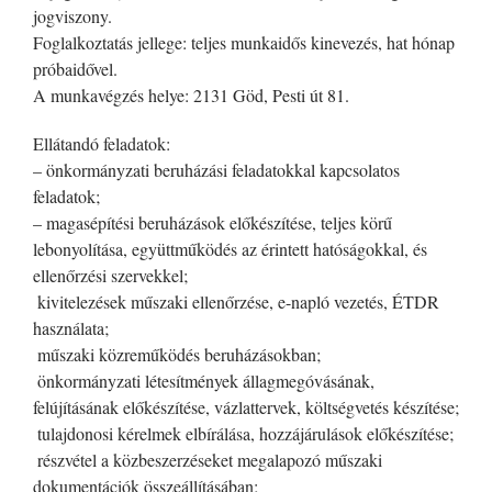
jogviszony.
Foglalkoztatás jellege: teljes munkaidős kinevezés, hat hónap
próbaidővel.
A munkavégzés helye: 2131 Göd, Pesti út 81.
Ellátandó feladatok:
– önkormányzati beruházási feladatokkal kapcsolatos
feladatok;
– magasépítési beruházások előkészítése, teljes körű
lebonyolítása, együttműködés az érintett hatóságokkal, és
ellenőrzési szervekkel;
­ kivitelezések műszaki ellenőrzése, e-napló vezetés, ÉTDR
használata;
­ műszaki közreműködés beruházásokban;
­ önkormányzati létesítmények állagmegóvásának,
felújításának előkészítése, vázlattervek, költségvetés készítése;
­ tulajdonosi kérelmek elbírálása, hozzájárulások előkészítése;
­ részvétel a közbeszerzéseket megalapozó műszaki
dokumentációk összeállításában;