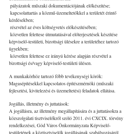
­ pályázatok műszaki dokumentációjának előkészítése;
­ kapcsolattartás a közmű-üzemeltetőkkel a területét érintő
kérdésekben;
­ részvétel az éves költségvetés előkészítésében;
­ közvetlen felettese útmutatásával előterjesztések készítése
képviselő-testületi, bizottsági ülésekre a területéhez tartozó
ügyekben;
­ közvetlen felettese ez irányú kérése alapján részvétel a
bizottsági és/vagy képviselő-testületi ülésen.
A munkakörhöz tartozó főbb tevékenységi körök:
Magasépítésekkel kapcsolatos építészmérnöki (műszaki
fejlesztési, kivitelezési és üzemeltetési) feladatok ellátása.
Jogállás, illetmény és juttatások:
A jogállásra, az illetmény megállapítására és a juttatásokra a
közszolgálati tisztviselőkről szóló 2011. évi CXCIX. törvény
rendelkezései, Göd Város Önkormányzata Képviselő-
testületének a köztisztviselők jogállásának szabályozásáról