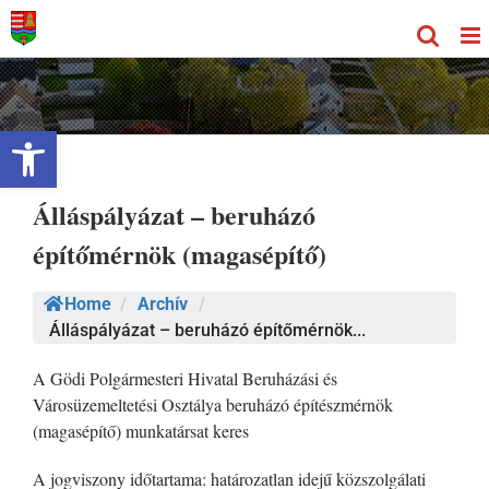
Kihagyás
Eszköztár megnyitása
Álláspályázat – beruházó
építőmérnök (magasépítő)
Home
/
Archív
/
Álláspályázat – beruházó építőmérnök...
A Gödi Polgármesteri Hivatal Beruházási és
Városüzemeltetési Osztálya beruházó építészmérnök
(magasépítő) munkatársat keres
A jogviszony időtartama: határozatlan idejű közszolgálati