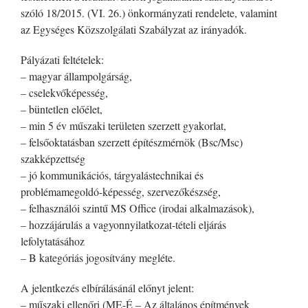
szóló 18/2015. (VI. 26.) önkormányzati rendelete, valamint
az Egységes Közszolgálati Szabályzat az irányadók.
Pályázati feltételek:
– magyar állampolgárság,
– cselekvőképesség,
– büntetlen előélet,
– min 5 év műszaki területen szerzett gyakorlat,
– felsőoktatásban szerzett építészmérnök (Bsc/Msc)
szakképzettség
– jó kommunikációs, tárgyalástechnikai és
problémamegoldó-képesség, szervezőkészség,
– felhasználói szintű MS Office (irodai alkalmazások),
– hozzájárulás a vagyonnyilatkozat-tételi eljárás
lefolytatásához
– B kategóriás jogosítvány megléte.
A jelentkezés elbírálásánál előnyt jelent:
– műszaki ellenőri (ME-É – Az általános építmények