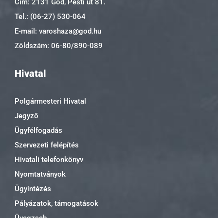
Cím: 2131 Göd, Pesti út 81.
Tel.: (06-27) 530-064
E-mail: varoshaza@god.hu
Zöldszám: 06-80/890-089
Hivatal
Polgármesteri Hivatal
Jegyző
Ügyfélfogadás
Szervezeti felépítés
Hivatali telefonkönyv
Nyomtatványok
Ügyintézés
Pályázatok, támogatások
Üvegzseb