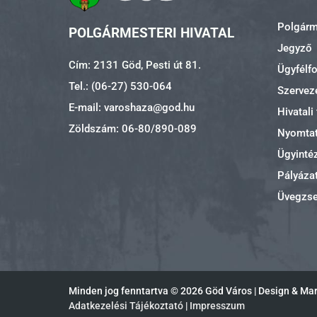
Polgárme
POLGÁRMESTERI HIVATAL
Jegyző
Cím: 2131 Göd, Pesti út 81.
Ügyfélf
Tel.: (06-27) 530-064
Szerveze
E-mail: varoshaza@god.hu
Hivatali
Zöldszám: 06-80/890-089
Nyomta
Ügyinté
Pályáza
Üvegzs
Minden jog fenntartva ©
2026 Göd Város | Design & Ma
Adatkezelési Tájékoztató
|
Impresszum