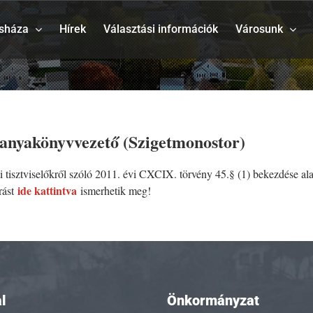
sháza
Hírek
Választási információk
Városunk
, anyakönyvvezető (Szigetmonostor)
 tisztviselőkről szóló 2011. évi CXCIX. törvény 45.§ (1) bekezdése alap
ide kattintva
rást
ismerhetik meg!
l
Önkormányzat