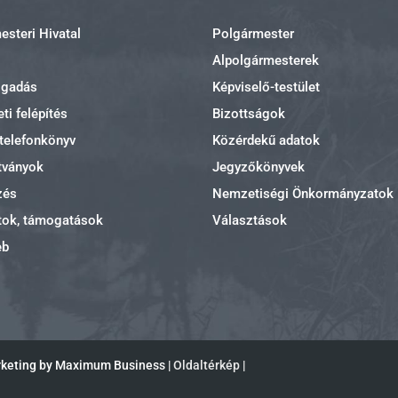
steri Hivatal
Polgármester
Alpolgármesterek
ogadás
Képviselő-testület
ti felépítés
Bizottságok
 telefonkönyv
Közérdekű adatok
tványok
Jegyzőkönyvek
zés
Nemzetiségi Önkormányzatok
tok, támogatások
Választások
eb
rketing by Maximum Business |
Oldaltérkép
|