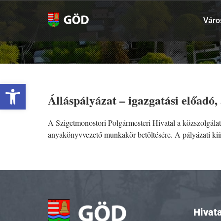
Kihagyás
Váro
Eszköztár megnyitása
Álláspályázat – igazgatási előadó
A Szigetmonostori Polgármesteri Hivatal a közszolgálati
anyakönyvvezető munkakör betöltésére. A pályázati kií
Hivata