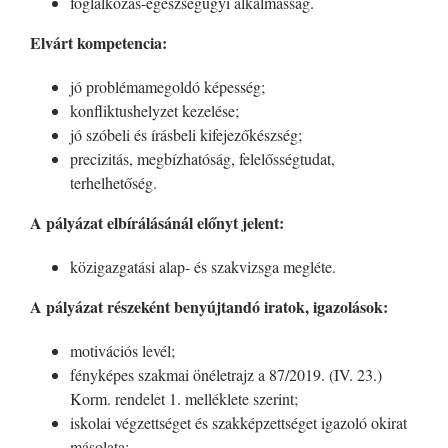
foglalkozás-egészségügyi alkalmasság.
Elvárt kompetencia:
jó problémamegoldó képesség;
konfliktushelyzet kezelése;
jó szóbeli és írásbeli kifejezőkészség;
precizitás, megbízhatóság, felelősségtudat,
terhelhetőség.
A pályázat elbírálásánál előnyt jelent:
közigazgatási alap- és szakvizsga megléte.
A pályázat részeként benyújtandó iratok, igazolások:
motivációs levél;
fényképes szakmai önéletrajz a 87/2019. (IV. 23.)
Korm. rendelet 1. melléklete szerint;
iskolai végzettséget és szakképzettséget igazoló okirat
másolata;