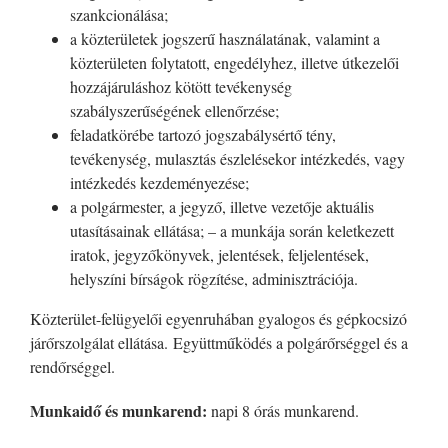
szankcionálása;
a közterületek jogszerű használatának, valamint a
közterületen folytatott, engedélyhez, illetve útkezelői
hozzájáruláshoz kötött tevékenység
szabályszerűségének ellenőrzése;
feladatkörébe tartozó jogszabálysértő tény,
tevékenység, mulasztás észlelésekor intézkedés, vagy
intézkedés kezdeményezése;
a polgármester, a jegyző, illetve vezetője aktuális
utasításainak ellátása; – a munkája során keletkezett
iratok, jegyzőkönyvek, jelentések, feljelentések,
helyszíni bírságok rögzítése, adminisztrációja.
Közterület-felügyelői egyenruhában gyalogos és gépkocsizó
járőrszolgálat ellátása. Együttműködés a polgárőrséggel és a
rendőrséggel.
Munkaidő és munkarend:
napi 8 órás munkarend.