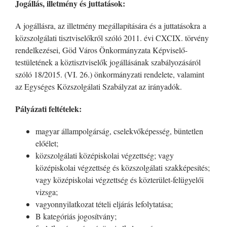
Jogállás, illetmény és juttatások:
A jogállásra, az illetmény megállapítására és a juttatásokra a
közszolgálati tisztviselőkről szóló 2011. évi CXCIX. törvény
rendelkezései, Göd Város Önkormányzata Képviselő-
testületének a köztisztviselők jogállásának szabályozásáról
szóló 18/2015. (VI. 26.) önkormányzati rendelete, valamint
az Egységes Közszolgálati Szabályzat az irányadók.
Pályázati feltételek:
magyar állampolgárság, cselekvőképesség, büntetlen
előélet;
közszolgálati középiskolai végzettség; vagy
középiskolai végzettség és közszolgálati szakképesítés;
vagy középiskolai végzettség és közterület-felügyelői
vizsga;
vagyonnyilatkozat tételi eljárás lefolytatása;
B kategóriás jogosítvány;