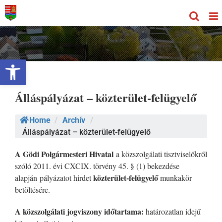
Kihagyás
Eszköztár megnyitása
Álláspályázat – közterület-felügyelő
Home
/
Archív
/
Álláspályázat – közterület-felügyelő
A Gödi Polgármesteri Hivatal
a közszolgálati tisztviselőkről
szóló 2011. évi CXCIX. törvény 45. § (1) bekezdése
közterület-felügyelő
alapján pályázatot hirdet
munkakör
betöltésére.
A közszolgálati jogviszony időtartama:
határozatlan idejű