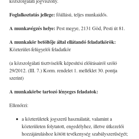
közszolgálati jogviszony.
Foglalkoztatás jellege:
főállású, teljes munkaidős.
A munkavégzés helye:
Pest megye, 2131 Göd, Pesti út 81.
A munkakör betöltője által ellátandó feladatkörök:
Közterület-felügyelői feladatkör
(a közszolgálati tisztviselők képesítési előírásairól szóló
29/2012. (III. 7.) Korm. rendelet 1. melléklet 30. pontja
szerint)
A munkakörbe tartozó lényeges feladatok:
Ellenőrzi:
a közterületek jogszerű használatát, valamint a
közterületen folytatott, engedélyhez, illetve útkezelői
hozzájáruláshoz kötött tevékenység szabályszerűségét;