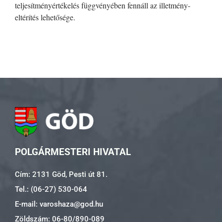
teljesítményértékelés függvényében fennáll az illetmény-
eltérítés lehetősége.
POLGÁRMESTERI HIVATAL
Cím: 2131 Göd, Pesti út 81.
Tel.: (06-27) 530-064
E-mail: varoshaza@god.hu
Zöldszám: 06-80/890-089