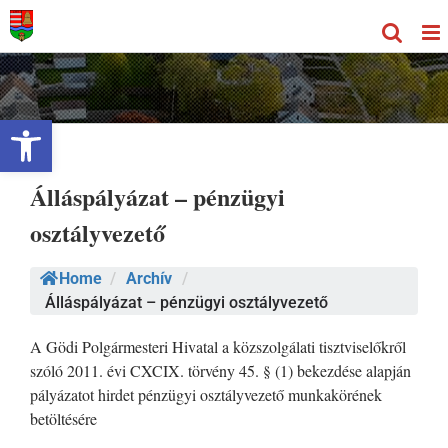
Kihagyás
Eszköztár megnyitása
Álláspályázat – pénzügyi
osztályvezető
Home
/
Archív
/
Álláspályázat – pénzügyi osztályvezető
A Gödi Polgármesteri Hivatal a közszolgálati tisztviselőkről
szóló 2011. évi CXCIX. törvény 45. § (1) bekezdése alapján
pályázatot hirdet pénzügyi osztályvezető munkakörének
betöltésére