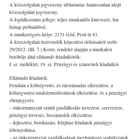
A közszolgálati jogviszony időtartama: határozatlan idejű
közszolgálati jogviszony.
A foglalkoztatás jellege: teljes munkaidős kinevezés, hat
hónap próbaidővel.
A munkavégzés helye: 2131 Göd, Pesti út 81.
A közszolgálati tisztviselők képesítési előírásairól szóló
29/2012. (III. 7.) Korm. rendelet alapján a munkakör
betöltője által ellátandó feladatkörök:
I. sz. melléklet, 19. sz. Pénzügyi és számviteli feladatkör
Ellátandó feladatok:
Feladata a költségvetés, és zárszámadás elkészítése, a
költségvetési rendeletmódosítások elkészítése, és a pénzügyi
ellenjegyzés;
– önkormányzati szintű gazdálkodás tervezése, szervezése,
pénzügyi tervezés, beszámolók elkészítése;
– fejlesztési, beruházási, felújítási feladatok pénzügyi
lebonyolítása;
– az önkormányzat gazdálkodását meghatározó szabályzatok