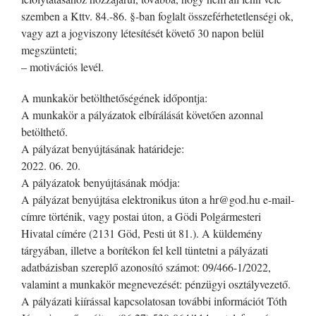
szemben a Kttv. 84.-86. §-ban foglalt összeférhetetlenségi ok,
vagy azt a jogviszony létesítését követő 30 napon belül
megszünteti;
– motivációs levél.
A munkakör betölthetőségének időpontja:
A munkakör a pályázatok elbírálását követően azonnal
betölthető.
A pályázat benyújtásának határideje:
2022. 06. 20.
A pályázatok benyújtásának módja:
A pályázat benyújtása elektronikus úton a hr@god.hu e-mail-
címre történik, vagy postai úton, a Gödi Polgármesteri
Hivatal címére (2131 Göd, Pesti út 81.). A küldemény
tárgyában, illetve a borítékon fel kell tüntetni a pályázati
adatbázisban szereplő azonosító számot: 09/466-1/2022,
valamint a munkakör megnevezését: pénzügyi osztályvezető.
A pályázati kiírással kapcsolatosan további információt Tóth