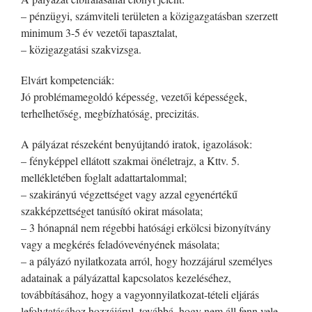
– pénzügyi, számviteli területen a közigazgatásban szerzett
minimum 3-5 év vezetői tapasztalat,
– közigazgatási szakvizsga.
Elvárt kompetenciák:
Jó problémamegoldó képesség, vezetői képességek,
terhelhetőség, megbízhatóság, precizitás.
A pályázat részeként benyújtandó iratok, igazolások:
– fényképpel ellátott szakmai önéletrajz, a Kttv. 5.
mellékletében foglalt adattartalommal;
– szakirányú végzettséget vagy azzal egyenértékű
szakképzettséget tanúsító okirat másolata;
– 3 hónapnál nem régebbi hatósági erkölcsi bizonyítvány
vagy a megkérés feladóvevényének másolata;
– a pályázó nyilatkozata arról, hogy hozzájárul személyes
adatainak a pályázattal kapcsolatos kezeléséhez,
továbbításához, hogy a vagyonnyilatkozat-tételi eljárás
lefolytatásához hozzájárul, továbbá, hogy nem áll fenn vele