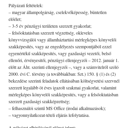
Pályázati feltételek:
– magyar állampolgárság, cselekvőképesség, büntetlen
előélet;
– 3-5 év pénzügyi területen szerzett gyakorlat;
– felsőoktatásban szerzett végzettség, okleveles
könyvvizsgálói vagy államháztartási mérlegképes könyvelői
szakképesítés, vagy az engedélyezés szempontjából ezzel
egyenértékű szakképesítés, vagy gazdasági vezetői, belső
ellenőri, érvényesítői, pénzügyi ellenjegyzői – 2012. január 1.
előtt az Áht. szerinti ellenjegyzői –, vagy a számvitelről szóló
2000. évi C. törvény (a továbbiakban: Szt.) 150. § (1) és (2)
bekezdése szerinti feladatok ellátásában költségvetési szervnél
szerzett legalább öt éves igazolt szakmai gyakorlat, valamint
mérlegképes könyvelői szakképesítés, vagy a felsőoktatásban
szerzett gazdasági szakképzettség;
– felhasználói szintű MS Office (irodai alkalmazások);
– vagyonnyilatkozat-tételi eljárás lefolytatása.
A pályázat elbírálásánál előnyt jelent: