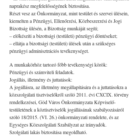
naprakész megfelelősségének biztosítása.
Részt vesz az Önkormányzat, mint testület és szervei ülésein,
kiemelten a Pénzügyi, Ellenőrzési, Közbeszerzési és Jogi
Bizottság ülésén, a Bizottság munkáját segíti;
– előkészíti a bizottsági (testületi) pénzügyi döntéseket;
– ellátja a bizottsági (testületi) ülések után a szükséges
pénzügyi adminisztrációs tevékenységet.
A munkakörhöz tartozó főbb tevékenységi körök:
Pénzügyi és számviteli feladatok.
Jogállás, illetmény és juttatások:
A jogállásra, az illetmény megállapítására és a juttatásokra a
közszolgálati tisztviselőkről szóló 2011. évi CXCIX. törvény
rendelkezései, Göd Város Önkormányzata Képviselő-
testületének a köztisztviselők jogállásának szabályozásáról
szóló 18/2015. (VI. 26.) önkormányzati rendelete, és az
Egységes Közszolgálati Szabályzat az irányadók.
Szolgálati lakás biztosítása megoldható.