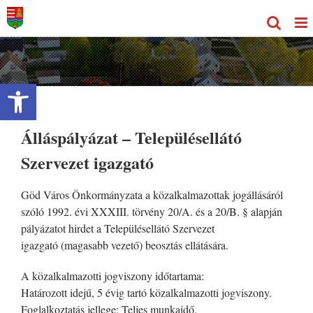
Kihagyás
Eszköztár megnyitása
Álláspályázat – Településellátó
Szervezet igazgató
Göd Város Önkormányzata a közalkalmazottak jogállásáról
szóló 1992. évi XXXIII. törvény 20/A. és a 20/B. § alapján
pályázatot hirdet a Településellátó Szervezet
igazgató (magasabb vezető) beosztás ellátására.
A közalkalmazotti jogviszony időtartama:
Határozott idejű, 5 évig tartó közalkalmazotti jogviszony.
Foglalkoztatás jellege: Teljes munkaidő.