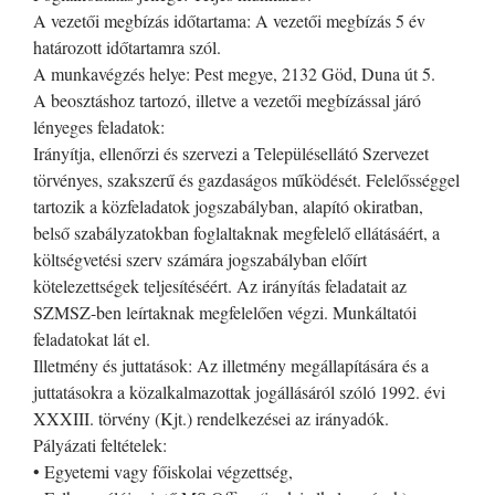
A vezetői megbízás időtartama: A vezetői megbízás 5 év
határozott időtartamra szól.
A munkavégzés helye: Pest megye, 2132 Göd, Duna út 5.
A beosztáshoz tartozó, illetve a vezetői megbízással járó
lényeges feladatok:
Irányítja, ellenőrzi és szervezi a Településellátó Szervezet
törvényes, szakszerű és gazdaságos működését. Felelősséggel
tartozik a közfeladatok jogszabályban, alapító okiratban,
belső szabályzatokban foglaltaknak megfelelő ellátásáért, a
költségvetési szerv számára jogszabályban előírt
kötelezettségek teljesítéséért. Az irányítás feladatait az
SZMSZ-ben leírtaknak megfelelően végzi. Munkáltatói
feladatokat lát el.
Illetmény és juttatások: Az illetmény megállapítására és a
juttatásokra a közalkalmazottak jogállásáról szóló 1992. évi
XXXIII. törvény (Kjt.) rendelkezései az irányadók.
Pályázati feltételek:
• Egyetemi vagy főiskolai végzettség,