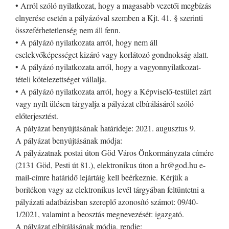
• Arról szóló nyilatkozat, hogy a magasabb vezetői megbízás
elnyerése esetén a pályázóval szemben a Kjt. 41. § szerinti
összeférhetetlenség nem áll fenn.
• A pályázó nyilatkozata arról, hogy nem áll
cselekvőképességet kizáró vagy korlátozó gondnokság alatt.
• A pályázó nyilatkozata arról, hogy a vagyonnyilatkozat-
tételi kötelezettséget vállalja.
• A pályázó nyilatkozata arról, hogy a Képviselő-testület zárt
vagy nyílt ülésen tárgyalja a pályázat elbírálásáról szóló
előterjesztést.
A pályázat benyújtásának határideje: 2021. augusztus 9.
A pályázat benyújtásának módja:
A pályázatnak postai úton Göd Város Önkormányzata címére
(2131 Göd, Pesti út 81.), elektronikus úton a hr@god.hu e-
mail-címre határidő lejártáig kell beérkeznie. Kérjük a
borítékon vagy az elektronikus levél tárgyában feltüntetni a
pályázati adatbázisban szereplő azonosító számot: 09/40-
1/2021, valamint a beosztás megnevezését: igazgató.
A pályázat elbírálásának módja, rendje: