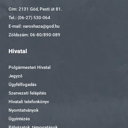
Cím: 2131 Göd, Pesti út 81.
Tel.: (06-27) 530-064
E-mail: varoshaza@god.hu
Zöldszám: 06-80/890-089
Hivatal
Polgármesteri Hivatal
Jegyző
Ügyfélfogadás
Szervezeti felépítés
Hivatali telefonkönyv
Nyomtatványok
Ügyintézés
Pályázatok, támogatások