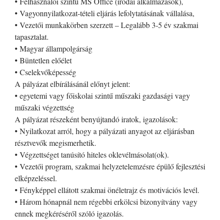
• Felhasználói szintű MS Office (irodai alkalmazások),
• Vagyonnyilatkozat-tételi eljárás lefolytatásának vállalása,
• Vezetői munkakörben szerzett – Legalább 3-5 év szakmai
tapasztalat.
• Magyar állampolgárság
• Büntetlen előélet
• Cselekvőképesség
A pályázat elbírálásánál előnyt jelent:
• egyetemi vagy főiskolai szintű műszaki gazdasági vagy
műszaki végzettség
A pályázat részeként benyújtandó iratok, igazolások:
• Nyilatkozat arról, hogy a pályázati anyagot az eljárásban
résztvevők megismerhetik.
• Végzettséget tanúsító hiteles oklevélmásolat(ok).
• Vezetői program, szakmai helyzetelemzésre épülő fejlesztési
elképzeléssel.
• Fényképpel ellátott szakmai önéletrajz és motivációs levél.
• Három hónapnál nem régebbi erkölcsi bizonyítvány vagy
ennek megkéréséről szóló igazolás.