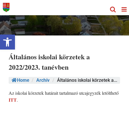
Kihagyás
Eszköztár megnyitása
Általános iskolai körzetek a
2022/2023. tanévben
Home
/
Archív
/
Általános iskolai körzetek a...
Az iskolai körzetek határait tartalmazó utcajegyzék letölthető
ITT
.