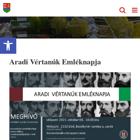
Kihagyás
Eszköztár megnyitása
Aradi Vértanúk Emléknapja