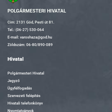
POLGÁRMESTERI HIVATAL
Cím: 2131 Göd, Pesti út 81.
Tel.: (06-27) 530-064
E-mail: varoshaza@god.hu
Zöldszám: 06-80/890-089
Hivatal
Polgármesteri Hivatal
Jegyző
Ügyfélfogadás
Szervezeti felépítés
Hivatali telefonkönyv
Nyomtatványok