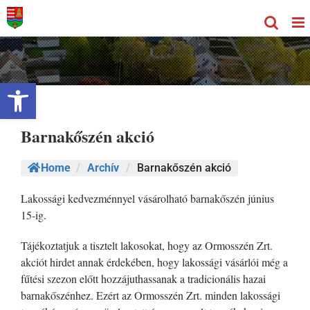
Kihagyás
Eszköztár megnyitása
Barnakőszén akció
Home
/
Archív
/
Barnakőszén akció
Lakossági kedvezménnyel vásárolható barnakőszén június
15-ig.
Tájékoztatjuk a tisztelt lakosokat, hogy az Ormosszén Zrt.
akciót hirdet annak érdekében, hogy lakossági vásárlói még a
fűtési szezon előtt hozzájuthassanak a tradicionális hazai
barnakőszénhez. Ezért az Ormosszén Zrt. minden lakossági