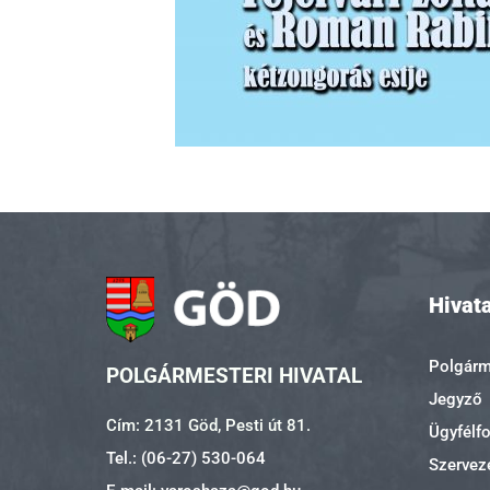
Hivata
Polgárme
POLGÁRMESTERI HIVATAL
Jegyző
Cím: 2131 Göd, Pesti út 81.
Ügyfélf
Tel.: (06-27) 530-064
Szerveze