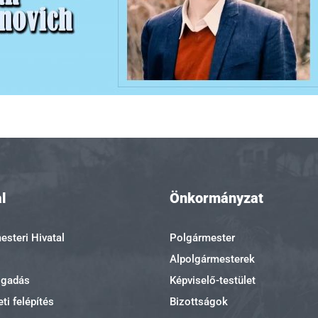
l
Önkormányzat
steri Hivatal
Polgármester
Alpolgármesterek
ogadás
Képviselő-testület
ti felépítés
Bizottságok