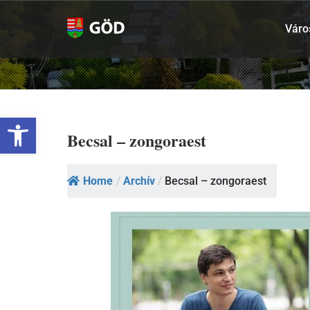
Kihagyás
Váro
Eszköztár megnyitása
Becsal – zongoraest
Home
/
Archív
/
Becsal – zongoraest