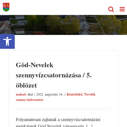
Kihagyás
Eszköztár megnyitása
Göd-Nevelek
szennyvízcsatornázása / 5.
öblözet
makaiv
által
|
2022. augusztus 16.
|
Közérdekű
,
Nevelek
szennyvízelvezetése
Folyamatosan zajlanak a szennyvízcsatornázási
munkálatok Göd Nevelek városrészén. [...]