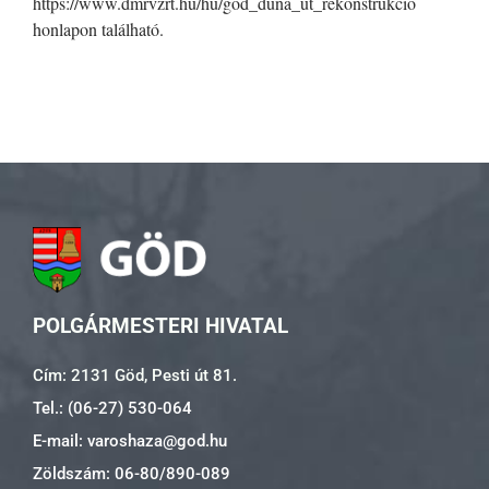
https://www.dmrvzrt.hu/hu/god_duna_ut_rekonstrukcio
honlapon található.
POLGÁRMESTERI HIVATAL
Cím: 2131 Göd, Pesti út 81.
Tel.: (06-27) 530-064
E-mail: varoshaza@god.hu
Zöldszám: 06-80/890-089