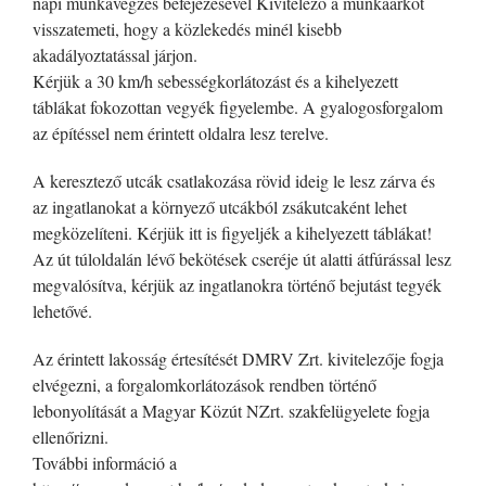
napi munkavégzés befejezésével Kivitelező a munkaárkot
visszatemeti, hogy a közlekedés minél kisebb
akadályoztatással járjon.
Kérjük a 30 km/h sebességkorlátozást és a kihelyezett
táblákat fokozottan vegyék figyelembe. A gyalogosforgalom
az építéssel nem érintett oldalra lesz terelve.
A keresztező utcák csatlakozása rövid ideig le lesz zárva és
az ingatlanokat a környező utcákból zsákutcaként lehet
megközelíteni. Kérjük itt is figyeljék a kihelyezett táblákat!
Az út túloldalán lévő bekötések cseréje út alatti átfúrással lesz
megvalósítva, kérjük az ingatlanokra történő bejutást tegyék
lehetővé.
Az érintett lakosság értesítését DMRV Zrt. kivitelezője fogja
elvégezni, a forgalomkorlátozások rendben történő
lebonyolítását a Magyar Közút NZrt. szakfelügyelete fogja
ellenőrizni.
További információ a