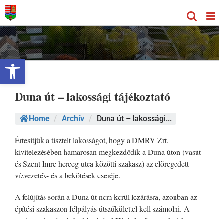
Kihagyás
Eszköztár megnyitása
Duna út – lakossági tájékoztató
Home
/
Archív
/
Duna út – lakossági...
Értesítjük a tisztelt lakosságot, hogy a DMRV Zrt.
kivitelezésében hamarosan megkezdődik a Duna úton (vasút
és Szent Imre herceg utca közötti szakasz) az elöregedett
vízvezeték- és a bekötések cseréje.
A felújítás során a Duna út nem kerül lezárásra, azonban az
építési szakaszon félpályás útszűkülettel kell számolni. A