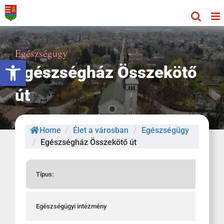
Kihagyás
Egészségügy
Eszköztár megnyitása
Egészségház Összekötő
út
Home
/
Élet a városban
/
Egészségügy
/
Egészségház Összekötő út
Típus:
Egészségügyi intézmény