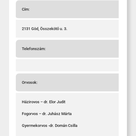
Cím:
2131 Göd, Összekötő u. 3.
Telefonszám:
Orvosok:
Házirovos – dr. Elor Judit
Fogorvos – dr. Juhász Márta
Gyermekorvos -dr. Domán Csilla