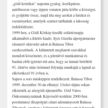
„gödi krónikás” naponta gyalog, kerékpáron,
autóbuszon vagy éppen vonaton járta körbe a községet,
és gyűjtötte össze, majd írta meg azokat a híreket és
eseményeket, amelyek számot tarthattak a lakosság
érdeklődésére.
1999-ben, a Gödi Körkép tizedik születésnapja
alkalmából a felelős kiadó, llyés Gizella alpolgármester
elismerő oklevelet adott át Balassa Tibor
szerkesztőnek. A kitüntetett meghatott szavakkal
mondott köszönetet, és a jelenlévő munkatársai és
barátai előtt ígéretet tett arra, hogy az immár betöltött
91. életéve után örömmel folytatja munkáját a lapnál az
elkövetkező 91 évben is.
Sajnos a sors másképpen rendelkezett. Balassa Tibor
1999. december 30-án elhunyt. Utolsó útjára sokan
elkísérték az alsógödi újtemetőbe. Göd Város
Önkormányzatának Képviselő-testülete 2000-ben
posztumusz díszpolgári címet adományozott Balassa
Tibornak, amelyet a kitüntetett özvegye vett át Szegedi