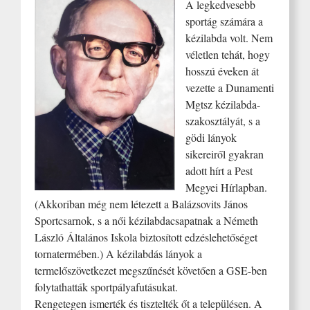
A legkedvesebb
sportág számára a
kézilabda volt. Nem
véletlen tehát, hogy
hosszú éveken át
vezette a Dunamenti
Mgtsz kézilabda-
szakosztályát, s a
gödi lányok
sikereiről gyakran
adott hírt a Pest
Megyei Hírlapban.
(Akkoriban még nem létezett a Balázsovits János
Sportcsarnok, s a női kézilabdacsapatnak a Németh
László Általános Iskola biztosított edzéslehetőséget
tornatermében.) A kézilabdás lányok a
termelőszövetkezet megszűnését követően a GSE-ben
folytathatták sportpályafutásukat.
Rengetegen ismerték és tisztelték őt a településen. A