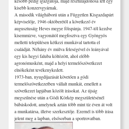
később pedig igazgatója, majd résztulajdonosa lett egy
kisebb konzervgyárnak.
A második világháború után a Független Kisgazdapárt
képviselője, 1946 októberétől a következő év
augusztusáig Heves megye főispánja. 1947-től kezdve
kisemmizve, vagyonától megfosztva egy Gyöngyös
melletti településen kétkezi munkával tartotta el
családját. Néhány év múlva feleségével és leányával
egy kis hegyi faluba költözött, ahol előbb
agronómusként, majd a helyi termelőszövetkezet
elnökeként tevékenykedett.
1973-ban, nyugdíjazását követően a gödi
termelőszövetkezetben vállalt munkát, emellett a
szövetkezet lapjában közölt írásokat. Az újság
megszűnése után a Gödi Körkép megszületésénél
bábáskodott, amelynek aztán több mint tíz éven át volt
a munkatársa, illetve szerkesztője. Ezernél is több írása
jelent meg a lapban, elsősorban a sportrovatban.