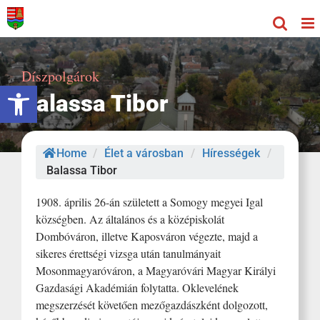
Kihagyás
Díszpolgárok
Eszköztár megnyitása
Balassa Tibor
Home
/
Élet a városban
/
Hírességek
/
Balassa Tibor
1908. április 26-án született a Somogy megyei Igal
községben. Az általános és a középiskolát
Dombóváron, illetve Kaposváron végezte, majd a
sikeres érettségi vizsga után tanulmányait
Mosonmagyaróváron, a Magyaróvári Magyar Királyi
Gazdasági Akadémián folytatta. Oklevelének
megszerzését követően mezőgazdászként dolgozott,