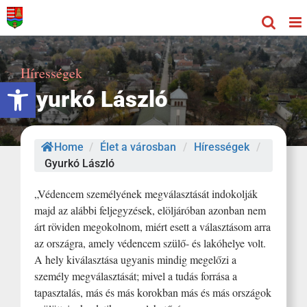
Kihagyás
Hírességek
Eszköztár megnyitása
Gyurkó László
Home
/
Élet a városban
/
Hírességek
/
Gyurkó László
„Védencem személyének megválasztását indokolják
majd az alábbi feljegyzések, elöljáróban azonban nem
árt röviden megokolnom, miért esett a választásom arra
az országra, amely védencem szülő- és lakóhelye volt.
A hely kiválasztása ugyanis mindig megelőzi a
személy megválasztását; mivel a tudás forrása a
tapasztalás, más és más korokban más és más országok