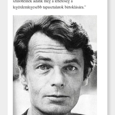
szülötteinek adatik meg a lehetőség a
legérdemlegesebb tapasztalatok birtoklására.”