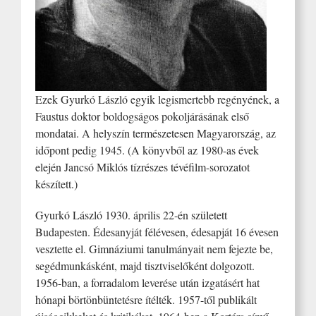
Ezek Gyurkó László egyik legismertebb regényének, a
Faustus doktor boldogságos pokoljárásának első
mondatai. A helyszín természetesen Magyarország, az
időpont pedig 1945. (A könyvből az 1980-as évek
elején Jancsó Miklós tízrészes tévéfilm-sorozatot
készített.)
Gyurkó László 1930. április 22-én született
Budapesten. Édesanyját félévesen, édesapját 16 évesen
vesztette el. Gimnáziumi tanulmányait nem fejezte be,
segédmunkásként, majd tisztviselőként dolgozott.
1956-ban, a forradalom leverése után izgatásért hat
hónapi börtönbüntetésre ítélték. 1957-től publikált