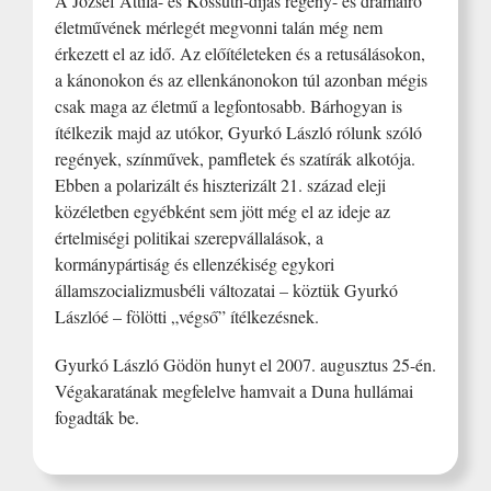
A József Attila- és Kossuth-díjas regény- és drámaíró
életművének mérlegét megvonni talán még nem
érkezett el az idő. Az előítéleteken és a retusálásokon,
a kánonokon és az ellenkánonokon túl azonban mégis
csak maga az életmű a legfontosabb. Bárhogyan is
ítélkezik majd az utókor, Gyurkó László rólunk szóló
regények, színművek, pamfletek és szatírák alkotója.
Ebben a polarizált és hiszterizált 21. század eleji
közéletben egyébként sem jött még el az ideje az
értelmiségi politikai szerepvállalások, a
kormánypártiság és ellenzékiség egykori
államszocializmusbéli változatai – köztük Gyurkó
Lászlóé – fölötti „végső” ítélkezésnek.
Gyurkó László Gödön hunyt el 2007. augusztus 25-én.
Végakaratának megfelelve hamvait a Duna hullámai
fogadták be.