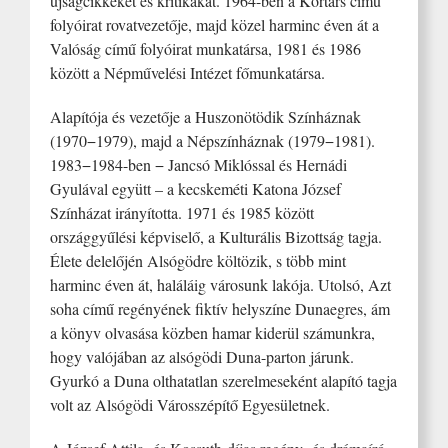
újságcikkeket és kritikákat. 1964-ben a Kortárs című
folyóirat rovatvezetője, majd közel harminc éven át a
Valóság című folyóirat munkatársa, 1981 és 1986
között a Népművelési Intézet főmunkatársa.
Alapítója és vezetője a Huszonötödik Színháznak
(1970−1979), majd a Népszínháznak (1979−1981).
1983−1984-ben − Jancsó Miklóssal és Hernádi
Gyulával együtt – a kecskeméti Katona József
Színházat irányította. 1971 és 1985 között
országgyűlési képviselő, a Kulturális Bizottság tagja.
Élete delelőjén Alsógödre költözik, s több mint
harminc éven át, haláláig városunk lakója. Utolsó, Azt
soha című regényének fiktív helyszíne Dunaegres, ám
a könyv olvasása közben hamar kiderül számunkra,
hogy valójában az alsógödi Duna-parton járunk.
Gyurkó a Duna olthatatlan szerelmeseként alapító tagja
volt az Alsógödi Városszépítő Egyesületnek.